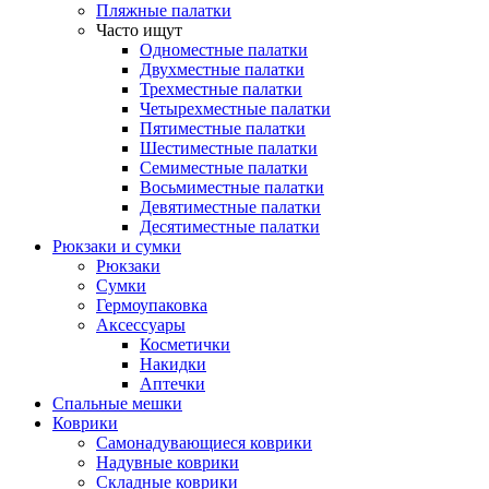
Пляжные палатки
Часто ищут
Одноместные палатки
Двухместные палатки
Трехместные палатки
Четырехместные палатки
Пятиместные палатки
Шестиместные палатки
Семиместные палатки
Восьмиместные палатки
Девятиместные палатки
Десятиместные палатки
Рюкзаки и сумки
Рюкзаки
Сумки
Гермоупаковка
Аксессуары
Косметички
Накидки
Аптечки
Спальные мешки
Коврики
Самонадувающиеся коврики
Надувные коврики
Складные коврики