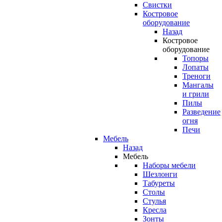
Свистки
Костровое
оборудование
Назад
Костровое
оборудование
Топоры
Лопаты
Треноги
Мангалы
и грили
Пилы
Разведение
огня
Печи
Мебель
Назад
Мебель
Наборы мебели
Шезлонги
Табуреты
Столы
Стулья
Кресла
Зонты