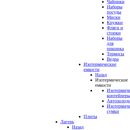
Чайники
Наборы
посуды
Миски
Кружки
Фляги и
стопки
Наборы
для
пикника
Термосы
Ведра
Изотермические
емкости
Назад
Изотермические
емкости
Изотермич
контейнер
Автохолод
Изотермич
сумки
Плиты
Лагерь
Назад