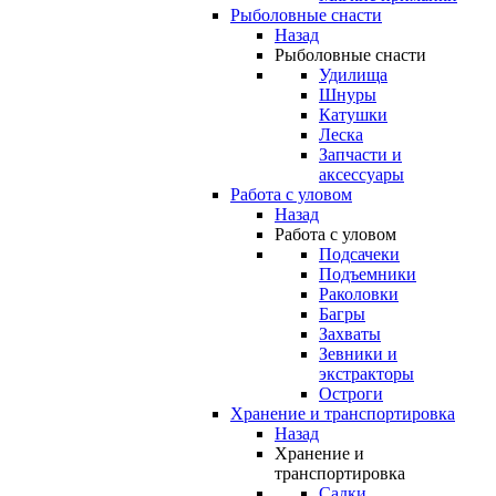
Рыболовные снасти
Назад
Рыболовные снасти
Удилища
Шнуры
Катушки
Леска
Запчасти и
аксессуары
Работа с уловом
Назад
Работа с уловом
Подсачеки
Подъемники
Раколовки
Багры
Захваты
Зевники и
экстракторы
Остроги
Хранение и транспортировка
Назад
Хранение и
транспортировка
Садки