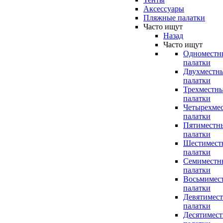
Аксессуары
Пляжные палатки
Часто ищут
Назад
Часто ищут
Одноместн
палатки
Двухместн
палатки
Трехместн
палатки
Четырехме
палатки
Пятиместн
палатки
Шестимест
палатки
Семиместн
палатки
Восьмимес
палатки
Девятимес
палатки
Десятимес