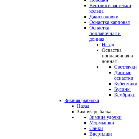
Вертлюги застежки
кольца
Джигголовки
Оснастка карповая
Оснастка
поплавочная и
донная
Назад
Оснастка
поплавочная и
донная
Светлячки
Донные
оснастки
Бубенчики
Бусины
Кембрики
Зимняя рыбалка
Назад
Зимняя рыбалка
Зимние удочки
Мормышки
Санки
Ввертыши