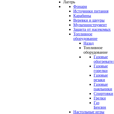
Лагерь
Фонари
Источники питания
Карабины
Веревки и шнуры
Мультиинструмент
Защита от насекомых
Топливное
оборудование
Назад
Топливное
оборудование
Газовые
обогревате
Газовые
горелки
Газовые
резаки
Газовые
паяльники
Спиртовки
Грелки
Газ
Бензин
Настольные игры