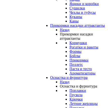
Ящики и коробки
Сушилки
Чехлы и тубусы
Куканы
Каны
Прикормки насадки аттрактанты
Назад
Прикормки насадки
аттрактанты
Кормушки
Рогатки и ракеты
Формы
Бойлы
Прикормки
Пеллетс
Паста и тесто
Ароматизаторы
Оснастка и фурнитура
Назад
Оснастка и фурнитура
Поплавки
Грузила
Крючки
Летние жерлицы
Поводки