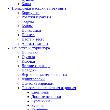
Каны
Прикормки насадки аттрактанты
Кормушки
Рогатки и ракеты
Формы
Бойлы
Прикормки
Пеллетс
Паста и тесто
Ароматизаторы
Оснастка и фурнитура
Поплавки
Грузила
Крючки
Летние жерлицы
Поводки
Вертлюги застежки кольца
Джигголовки
Оснастка карповая
Оснастка поплавочная и донная
Светлячки
Донные оснастки
Бубенчики
Бусины
Кембрики