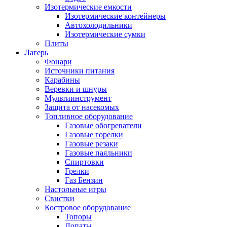
Изотермические емкости
Изотермические контейнеры
Автохолодильники
Изотермические сумки
Плиты
Лагерь
Фонари
Источники питания
Карабины
Веревки и шнуры
Мультиинструмент
Защита от насекомых
Топливное оборудование
Газовые обогреватели
Газовые горелки
Газовые резаки
Газовые паяльники
Спиртовки
Грелки
Газ Бензин
Настольные игры
Свистки
Костровое оборудование
Топоры
Лопаты