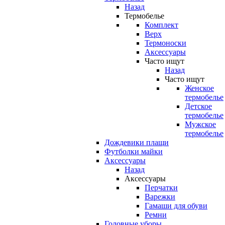
Назад
Термобелье
Комплект
Верх
Термоноски
Аксессуары
Часто ищут
Назад
Часто ищут
Женское
термобелье
Детское
термобелье
Мужское
термобелье
Дождевики плащи
Футболки майки
Аксессуары
Назад
Аксессуары
Перчатки
Варежки
Гамаши для обуви
Ремни
Головные уборы