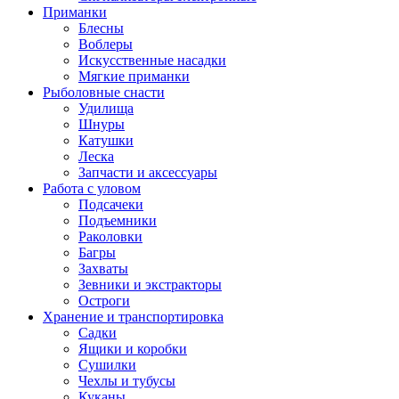
Приманки
Блесны
Воблеры
Искусственные насадки
Мягкие приманки
Рыболовные снасти
Удилища
Шнуры
Катушки
Леска
Запчасти и аксессуары
Работа с уловом
Подсачеки
Подъемники
Раколовки
Багры
Захваты
Зевники и экстракторы
Остроги
Хранение и транспортировка
Садки
Ящики и коробки
Сушилки
Чехлы и тубусы
Куканы