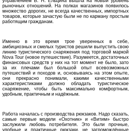
управлением Б. Н. Ельцина вышла на новый уровень
рыночных отношений. На полках магазинов появилось
множество дорогих, не всегда качественных, импортных
товаров, которые зачастую были не по карману простым
работящим гражданам.
Именно в это время трое уверенных в себе,
амбициозных и смелых туристов решили выпустить свою
линию туристического снаряжения под торговой маркой
Nova
Tour
(новое путешествие). Разумеется, достаточных
финансовых средств у них на тот момент не было, зато
за их плечами был большой опыт всевозможных
путешествий и походов и, основываясь на этом опыте,
они прекрасно понимали, какими качественными
характеристиками должно обладать туристическое
снаряжение, чтобы быть максимально комфортным,
удобным, практичным и надёжным.
Работа началась с производства рюкзаков. Надо сказать,
самые первые модели «Охотник» и «Витим» быстро
заслужили любовь потребителя. Это были прочные,
удобные и практичные рюкзаки, не загромождённые