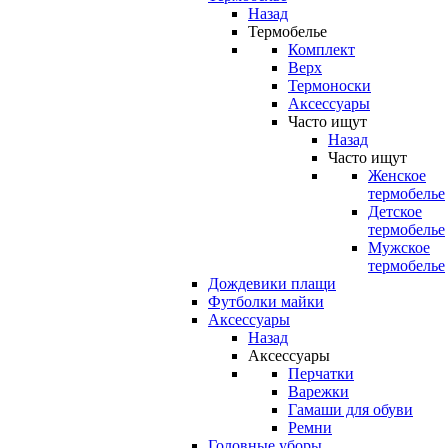
Назад
Термобелье
Комплект
Верх
Термоноски
Аксессуары
Часто ищут
Назад
Часто ищут
Женское
термобелье
Детское
термобелье
Мужское
термобелье
Дождевики плащи
Футболки майки
Аксессуары
Назад
Аксессуары
Перчатки
Варежки
Гамаши для обуви
Ремни
Головные уборы