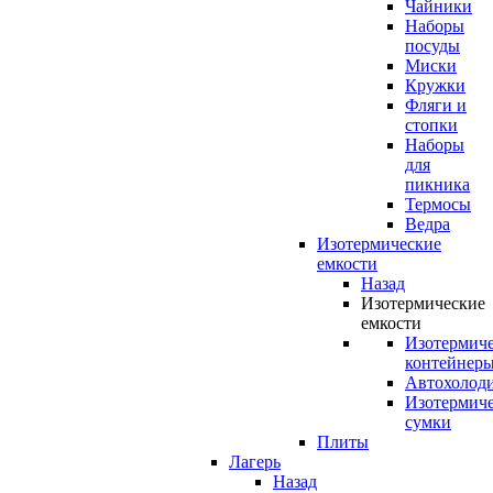
Чайники
Наборы
посуды
Миски
Кружки
Фляги и
стопки
Наборы
для
пикника
Термосы
Ведра
Изотермические
емкости
Назад
Изотермические
емкости
Изотермич
контейнер
Автохолод
Изотермич
сумки
Плиты
Лагерь
Назад