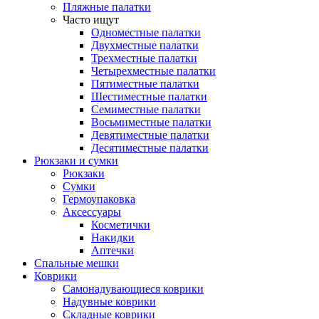
Пляжные палатки
Часто ищут
Одноместные палатки
Двухместные палатки
Трехместные палатки
Четырехместные палатки
Пятиместные палатки
Шестиместные палатки
Семиместные палатки
Восьмиместные палатки
Девятиместные палатки
Десятиместные палатки
Рюкзаки и сумки
Рюкзаки
Сумки
Гермоупаковка
Аксессуары
Косметички
Накидки
Аптечки
Спальные мешки
Коврики
Самонадувающиеся коврики
Надувные коврики
Складные коврики