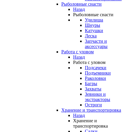
Рыболовные снасти
Назад
Рыболовные снасти
Удилища
Шнуры
Катушки
Леска
Запчасти и
аксессуары
Работа с уловом
Назад
Работа с уловом
Подсачеки
Подъемники
Раколовки
Багры
Захваты
Зевники и
экстракторы
Остроги
Хранение и транспортировка
Назад
Хранение и
транспортировка
Садки