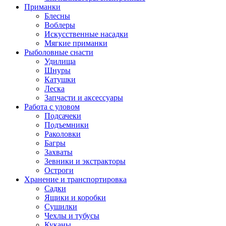
Приманки
Блесны
Воблеры
Искусственные насадки
Мягкие приманки
Рыболовные снасти
Удилища
Шнуры
Катушки
Леска
Запчасти и аксессуары
Работа с уловом
Подсачеки
Подъемники
Раколовки
Багры
Захваты
Зевники и экстракторы
Остроги
Хранение и транспортировка
Садки
Ящики и коробки
Сушилки
Чехлы и тубусы
Куканы