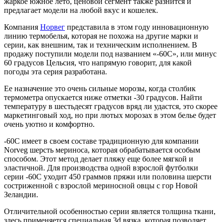
жаркое южное лето, ценовой сегмент также разнится и
предлагает модели на любой вкус и кошелек.
Компания
Норвег
представила в этом году инновационную
линию термобелья, которая не похожа на другие марки и
серии, как внешним, так и техническим исполнением. В
продажу поступили модели под названием «-60С», или минус
60 градусов Цельсия, что напрямую говорит, для какой
погоды эта серия разработана.
Ее назначение это очень сильные морозы, когда столбик
термометра опускается ниже отметки -30 градусов. Найти
температуру в шестьдесят градусов вряд ли удастся, это скорее
маркетинговый ход, но при лютых морозах в этом белье будет
очень уютно и комфортно.
-60С имеет в своем составе традиционную для компании
Norveg шерсть мериноса, которая обрабатывается особым
способом. Этот метод делает пляжу еще более мягкой и
эластичной. Для производства одной взрослой футболки
серии -60С уходит 450 граммов пряжи или половина шерсти
состриженной с взрослой мериносной овцы с гор Новой
Зеландии.
Отличительной особенностью серии является толщина ткани,
здесь применяется специальная 3d вязка, которая позволяет