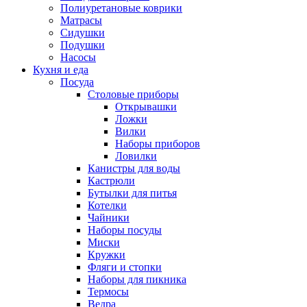
Полиуретановые коврики
Матрасы
Сидушки
Подушки
Насосы
Кухня и еда
Посуда
Столовые приборы
Открывашки
Ложки
Вилки
Наборы приборов
Ловилки
Канистры для воды
Кастрюли
Бутылки для питья
Котелки
Чайники
Наборы посуды
Миски
Кружки
Фляги и стопки
Наборы для пикника
Термосы
Ведра