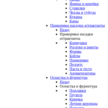
Ящики и коробки
Сушилки
Чехлы и тубусы
Куканы
Каны
Прикормки насадки аттрактанты
Назад
Прикормки насадки
аттрактанты
Кормушки
Рогатки и ракеты
Формы
Бойлы
Прикормки
Пеллетс
Паста и тесто
Ароматизаторы
Оснастка и фурнитура
Назад
Оснастка и фурнитура
Поплавки
Грузила
Крючки
Летние жерлицы
Поводки