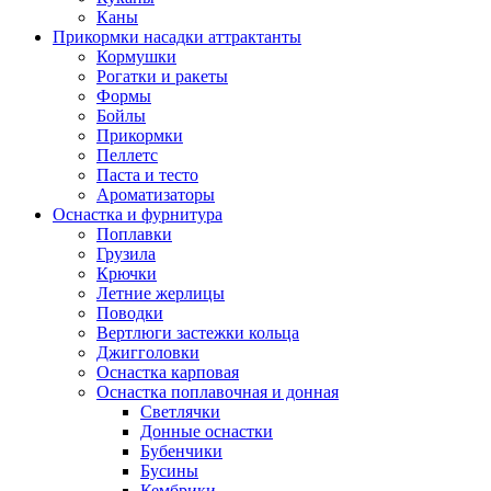
Каны
Прикормки насадки аттрактанты
Кормушки
Рогатки и ракеты
Формы
Бойлы
Прикормки
Пеллетс
Паста и тесто
Ароматизаторы
Оснастка и фурнитура
Поплавки
Грузила
Крючки
Летние жерлицы
Поводки
Вертлюги застежки кольца
Джигголовки
Оснастка карповая
Оснастка поплавочная и донная
Светлячки
Донные оснастки
Бубенчики
Бусины
Кембрики