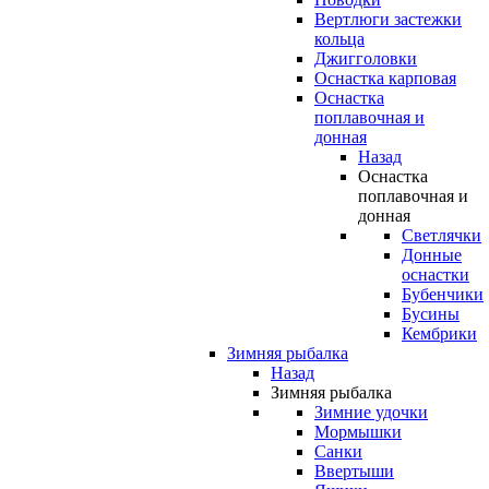
Вертлюги застежки
кольца
Джигголовки
Оснастка карповая
Оснастка
поплавочная и
донная
Назад
Оснастка
поплавочная и
донная
Светлячки
Донные
оснастки
Бубенчики
Бусины
Кембрики
Зимняя рыбалка
Назад
Зимняя рыбалка
Зимние удочки
Мормышки
Санки
Ввертыши