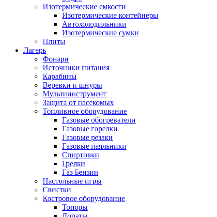
Изотермические емкости
Изотермические контейнеры
Автохолодильники
Изотермические сумки
Плиты
Лагерь
Фонари
Источники питания
Карабины
Веревки и шнуры
Мультиинструмент
Защита от насекомых
Топливное оборудование
Газовые обогреватели
Газовые горелки
Газовые резаки
Газовые паяльники
Спиртовки
Грелки
Газ Бензин
Настольные игры
Свистки
Костровое оборудование
Топоры
Лопаты