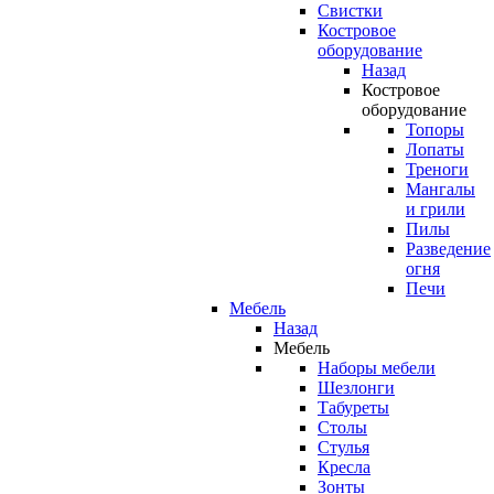
Свистки
Костровое
оборудование
Назад
Костровое
оборудование
Топоры
Лопаты
Треноги
Мангалы
и грили
Пилы
Разведение
огня
Печи
Мебель
Назад
Мебель
Наборы мебели
Шезлонги
Табуреты
Столы
Стулья
Кресла
Зонты