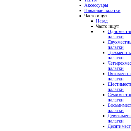
Аксессуары
Пляжные палатки
Часто ищут
Назад
Часто ищут
Одноместн
палатки
Двухместн
палатки
Трехместн
палатки
Четырехме
палатки
Пятиместн
палатки
Шестимест
палатки
Семиместн
палатки
Восьмимес
палатки
Девятимес
палатки
Десятимес