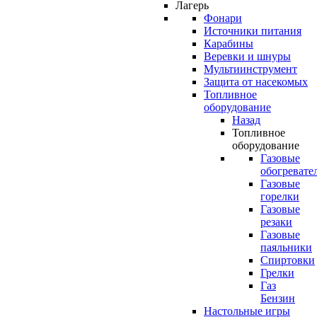
Лагерь
Фонари
Источники питания
Карабины
Веревки и шнуры
Мультиинструмент
Защита от насекомых
Топливное
оборудование
Назад
Топливное
оборудование
Газовые
обогревате
Газовые
горелки
Газовые
резаки
Газовые
паяльники
Спиртовки
Грелки
Газ
Бензин
Настольные игры