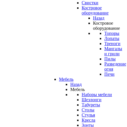
Свистки
Костровое
оборудование
Назад
Костровое
оборудование
Топоры
Лопаты
Треноги
Мангалы
и грили
Пилы
Разведение
огня
Печи
Мебель
Назад
Мебель
Наборы мебели
Шезлонги
Табуреты
Столы
Стулья
Кресла
Зонты