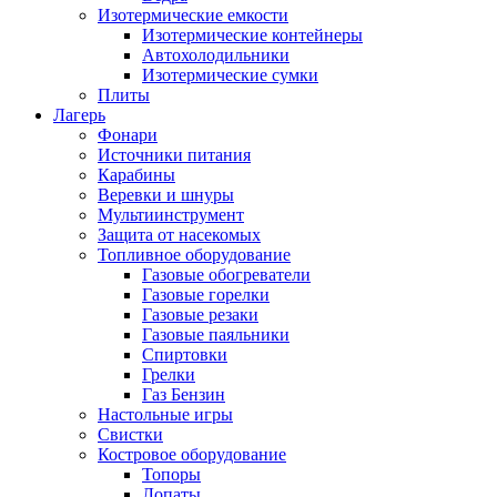
Изотермические емкости
Изотермические контейнеры
Автохолодильники
Изотермические сумки
Плиты
Лагерь
Фонари
Источники питания
Карабины
Веревки и шнуры
Мультиинструмент
Защита от насекомых
Топливное оборудование
Газовые обогреватели
Газовые горелки
Газовые резаки
Газовые паяльники
Спиртовки
Грелки
Газ Бензин
Настольные игры
Свистки
Костровое оборудование
Топоры
Лопаты