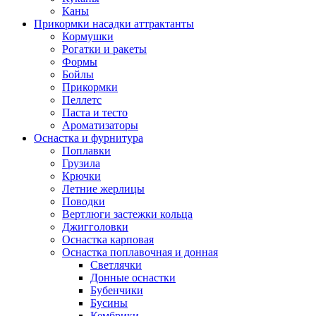
Каны
Прикормки насадки аттрактанты
Кормушки
Рогатки и ракеты
Формы
Бойлы
Прикормки
Пеллетс
Паста и тесто
Ароматизаторы
Оснастка и фурнитура
Поплавки
Грузила
Крючки
Летние жерлицы
Поводки
Вертлюги застежки кольца
Джигголовки
Оснастка карповая
Оснастка поплавочная и донная
Светлячки
Донные оснастки
Бубенчики
Бусины
Кембрики