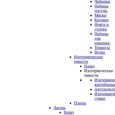
Чайники
Наборы
посуды
Миски
Кружки
Фляги и
стопки
Наборы
для
пикника
Термосы
Ведра
Изотермические
емкости
Назад
Изотермические
емкости
Изотермич
контейнер
Автохолод
Изотермич
сумки
Плиты
Лагерь
Назад