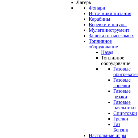
Лагерь
Фонари
Источники питания
Карабины
Веревки и шнуры
Мультиинструмент
Защита от насекомых
Топливное
оборудование
Назад
Топливное
оборудование
Газовые
обогревате
Газовые
горелки
Газовые
резаки
Газовые
паяльники
Спиртовки
Грелки
Газ
Бензин
Настольные игры