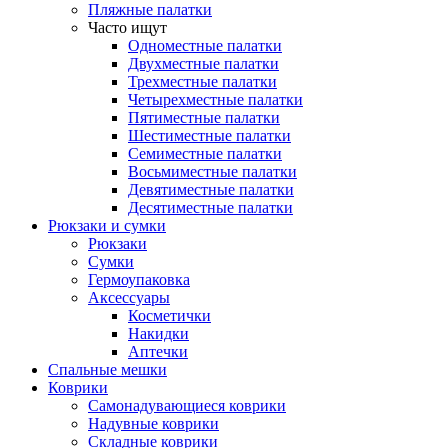
Пляжные палатки
Часто ищут
Одноместные палатки
Двухместные палатки
Трехместные палатки
Четырехместные палатки
Пятиместные палатки
Шестиместные палатки
Семиместные палатки
Восьмиместные палатки
Девятиместные палатки
Десятиместные палатки
Рюкзаки и сумки
Рюкзаки
Сумки
Гермоупаковка
Аксессуары
Косметички
Накидки
Аптечки
Спальные мешки
Коврики
Самонадувающиеся коврики
Надувные коврики
Складные коврики