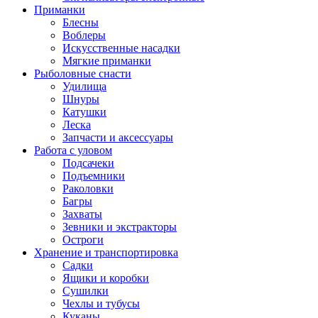
Приманки
Блесны
Воблеры
Искусственные насадки
Мягкие приманки
Рыболовные снасти
Удилища
Шнуры
Катушки
Леска
Запчасти и аксессуары
Работа с уловом
Подсачеки
Подъемники
Раколовки
Багры
Захваты
Зевники и экстракторы
Остроги
Хранение и транспортировка
Садки
Ящики и коробки
Сушилки
Чехлы и тубусы
Куканы