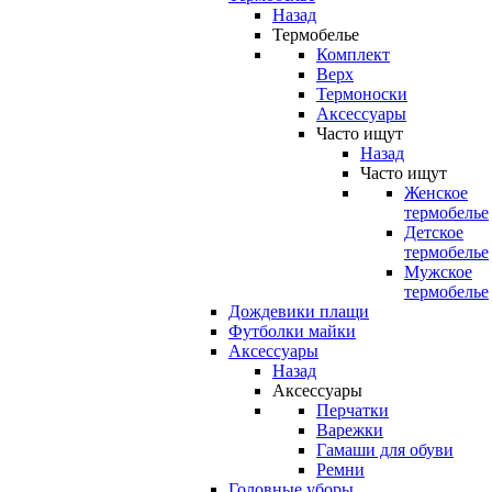
Назад
Термобелье
Комплект
Верх
Термоноски
Аксессуары
Часто ищут
Назад
Часто ищут
Женское
термобелье
Детское
термобелье
Мужское
термобелье
Дождевики плащи
Футболки майки
Аксессуары
Назад
Аксессуары
Перчатки
Варежки
Гамаши для обуви
Ремни
Головные уборы