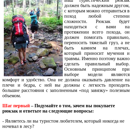
Ваш туристический рюкзак
должен быть надежным другом,
с которым можно отправиться в
поход любой степени
сложности. Рюкзак будет
находиться с вами на
протяжении всего похода, он
должен помогать правильно,
переносить тяжелый груз, а не
быть камнем на плечах,
который приносит мучения и
травмы. Именно поэтому важно
сделать правильный выбор.
Основным принципом при
выборе модели являются
комфорт и удобство.
Она не должна оказывать давление на
плечи и бедра, с ней вы должны с легкость проходить
большие расстояния с заполненным «под завязку» полезным
объемом.
Шаг первый
– Подумайте о том, зачем вы покупаете
рюкзак и ответьте на следующие вопросы:
- Являетесь ли вы туристом любителем, который никогда не
ночевал в лесу?