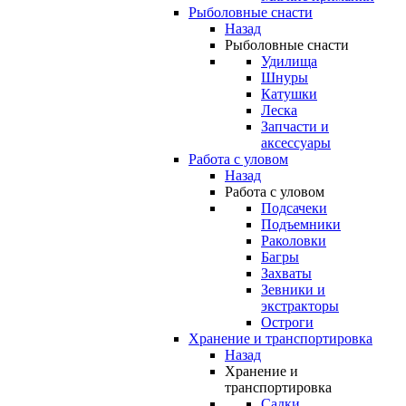
Рыболовные снасти
Назад
Рыболовные снасти
Удилища
Шнуры
Катушки
Леска
Запчасти и
аксессуары
Работа с уловом
Назад
Работа с уловом
Подсачеки
Подъемники
Раколовки
Багры
Захваты
Зевники и
экстракторы
Остроги
Хранение и транспортировка
Назад
Хранение и
транспортировка
Садки