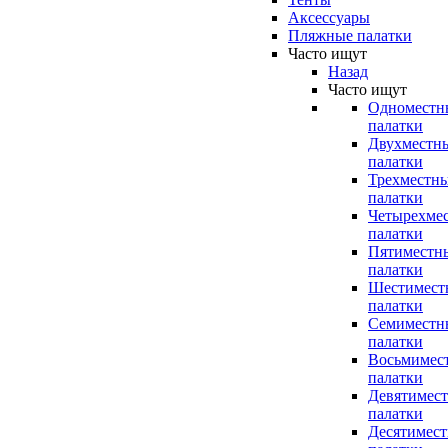
Аксессуары
Пляжные палатки
Часто ищут
Назад
Часто ищут
Одноместн
палатки
Двухместн
палатки
Трехместн
палатки
Четырехме
палатки
Пятиместн
палатки
Шестимест
палатки
Семиместн
палатки
Восьмимес
палатки
Девятимес
палатки
Десятимес