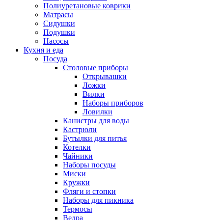
Полиуретановые коврики
Матрасы
Сидушки
Подушки
Насосы
Кухня и еда
Посуда
Столовые приборы
Открывашки
Ложки
Вилки
Наборы приборов
Ловилки
Канистры для воды
Кастрюли
Бутылки для питья
Котелки
Чайники
Наборы посуды
Миски
Кружки
Фляги и стопки
Наборы для пикника
Термосы
Ведра