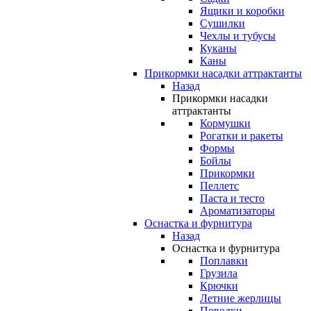
Ящики и коробки
Сушилки
Чехлы и тубусы
Куканы
Каны
Прикормки насадки аттрактанты
Назад
Прикормки насадки
аттрактанты
Кормушки
Рогатки и ракеты
Формы
Бойлы
Прикормки
Пеллетс
Паста и тесто
Ароматизаторы
Оснастка и фурнитура
Назад
Оснастка и фурнитура
Поплавки
Грузила
Крючки
Летние жерлицы
Поводки