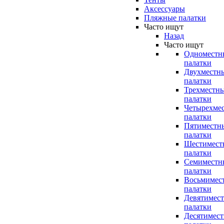
Аксессуары
Пляжные палатки
Часто ищут
Назад
Часто ищут
Одноместн
палатки
Двухместн
палатки
Трехместн
палатки
Четырехме
палатки
Пятиместн
палатки
Шестимест
палатки
Семиместн
палатки
Восьмимес
палатки
Девятимес
палатки
Десятимес