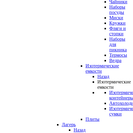
Чайники
Наборы
посуды
Миски
Кружки
Фляги и
стопки
Наборы
для
пикника
Термосы
Ведра
Изотермические
емкости
Назад
Изотермические
емкости
Изотермич
контейнер
Автохолод
Изотермич
сумки
Плиты
Лагерь
Назад