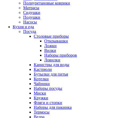
Полиуретановые коврики
Матрасы
Сидушки
Подушки
Насосы
Кухня и еда
Посуда
Столовые приборы
Открывашки
Ложки
Вилки
Наборы приборов
Ловилки
Канистры для воды
Кастрюли
Бутылки для питья
Котелки
Чайники
Наборы посуды
Миски
Кружки
Фляги и стопки
Наборы для пикника
Термосы
Ведра