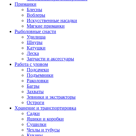
Приманки
Блесны
Воблеры
Искусственные насадки
Мягкие приманки
Рыболовные снасти
Удилища
Шнуры
Катушки
Леска
Запчасти и аксессуары
Работа с уловом
Подсачеки
Подъемники
Раколовки
Багры
Захваты
Зевники и экстракторы
Остроги
Хранение и транспортировка
Садки
Ящики и коробки
Сушилки
Чехлы и тубусы
Куканы