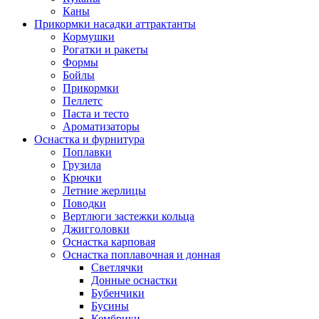
Каны
Прикормки насадки аттрактанты
Кормушки
Рогатки и ракеты
Формы
Бойлы
Прикормки
Пеллетс
Паста и тесто
Ароматизаторы
Оснастка и фурнитура
Поплавки
Грузила
Крючки
Летние жерлицы
Поводки
Вертлюги застежки кольца
Джигголовки
Оснастка карповая
Оснастка поплавочная и донная
Светлячки
Донные оснастки
Бубенчики
Бусины
Кембрики