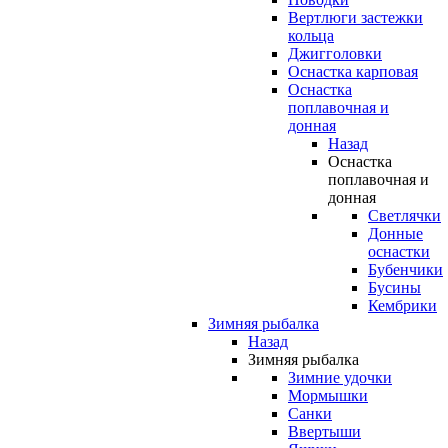
Вертлюги застежки
кольца
Джигголовки
Оснастка карповая
Оснастка
поплавочная и
донная
Назад
Оснастка
поплавочная и
донная
Светлячки
Донные
оснастки
Бубенчики
Бусины
Кембрики
Зимняя рыбалка
Назад
Зимняя рыбалка
Зимние удочки
Мормышки
Санки
Ввертыши