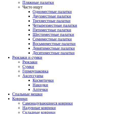
Пляжные палатки
Часто ищут
Одноместные палатки
Двухместные палатки
Трехместные палатки
Четырехместные палатки
Пятиместные палатки
Шестиместные палатки
Семиместные палатки
Восьмиместные палатки
Девятиместные палатки
Десятиместные палатки
Рюкзаки и сумки
Рюкзаки
Сумки
Гермоупаковка
Аксессуары
Косметички
Накидки
Аптечки
Спальные мешки
Коврики
Самонадувающиеся коврики
Надувные коврики
Складные коврики