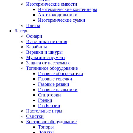
Изотермические емкости
Изотермические контейнеры
Автохолодильники
Изотермические сумки
Плиты
Лагерь
Фонари
Источники питания
Карабины
Веревки и шнуры
Мультиинструмент
Защита от насекомых
Топливное оборудование
Газовые обогреватели
Газовые горелки
Газовые резаки
Газовые паяльники
Спиртовки
Грелки
Газ Бензин
Настольные игры
Свистки
Костровое оборудование
Топоры
Лопаты