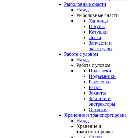
Рыболовные снасти
Назад
Рыболовные снасти
Удилища
Шнуры
Катушки
Леска
Запчасти и
аксессуары
Работа с уловом
Назад
Работа с уловом
Подсачеки
Подъемники
Раколовки
Багры
Захваты
Зевники и
экстракторы
Остроги
Хранение и транспортировка
Назад
Хранение и
транспортировка
Садки