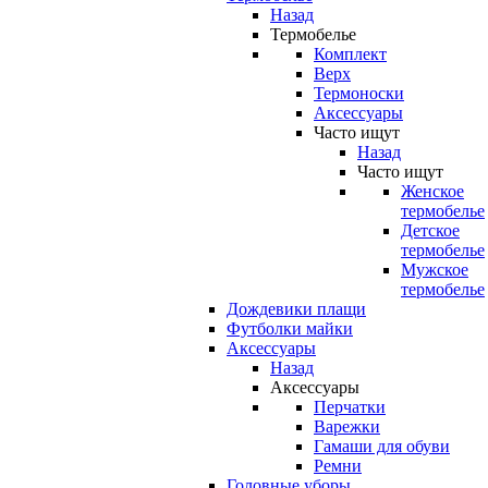
Назад
Термобелье
Комплект
Верх
Термоноски
Аксессуары
Часто ищут
Назад
Часто ищут
Женское
термобелье
Детское
термобелье
Мужское
термобелье
Дождевики плащи
Футболки майки
Аксессуары
Назад
Аксессуары
Перчатки
Варежки
Гамаши для обуви
Ремни
Головные уборы