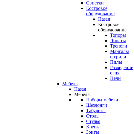
Свистки
Костровое
оборудование
Назад
Костровое
оборудование
Топоры
Лопаты
Треноги
Мангалы
и грили
Пилы
Разведение
огня
Печи
Мебель
Назад
Мебель
Наборы мебели
Шезлонги
Табуреты
Столы
Стулья
Кресла
Зонты