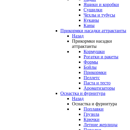
Ящики и коробки
Сушилки
Чехлы и тубусы
Куканы
Каны
Прикормки насадки аттрактанты
Назад
Прикормки насадки
аттрактанты
Кормушки
Рогатки и ракеты
Формы
Бойлы
Прикормки
Пеллетс
Паста и тесто
Ароматизаторы
Оснастка и фурнитура
Назад
Оснастка и фурнитура
Поплавки
Грузила
Крючки
Летние жерлицы
Поводки