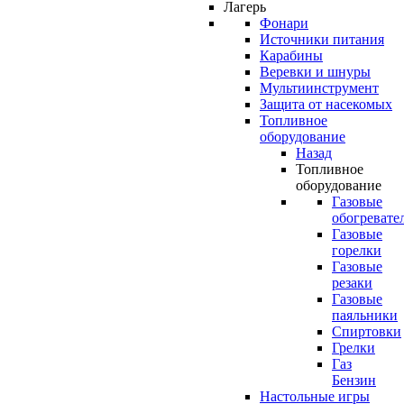
Лагерь
Фонари
Источники питания
Карабины
Веревки и шнуры
Мультиинструмент
Защита от насекомых
Топливное
оборудование
Назад
Топливное
оборудование
Газовые
обогревате
Газовые
горелки
Газовые
резаки
Газовые
паяльники
Спиртовки
Грелки
Газ
Бензин
Настольные игры