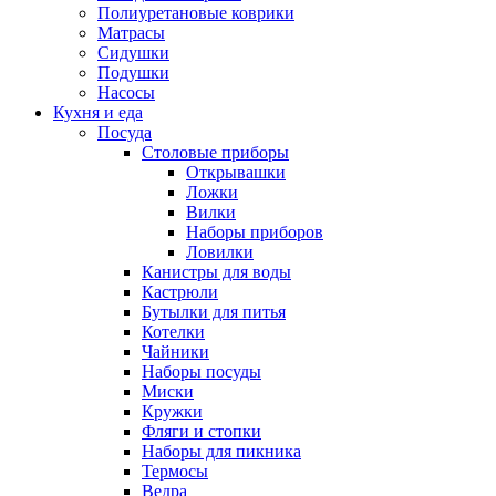
Полиуретановые коврики
Матрасы
Сидушки
Подушки
Насосы
Кухня и еда
Посуда
Столовые приборы
Открывашки
Ложки
Вилки
Наборы приборов
Ловилки
Канистры для воды
Кастрюли
Бутылки для питья
Котелки
Чайники
Наборы посуды
Миски
Кружки
Фляги и стопки
Наборы для пикника
Термосы
Ведра