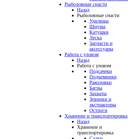
Рыболовные снасти
Назад
Рыболовные снасти
Удилища
Шнуры
Катушки
Леска
Запчасти и
аксессуары
Работа с уловом
Назад
Работа с уловом
Подсачеки
Подъемники
Раколовки
Багры
Захваты
Зевники и
экстракторы
Остроги
Хранение и транспортировка
Назад
Хранение и
транспортировка
Садки