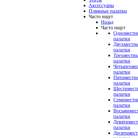
Аксессуары
Пляжные палатки
Часто ищут
Назад
Часто ищут
Одноместн
палатки
Двухместн
палатки
Трехместн
палатки
Четырехме
палатки
Пятиместн
палатки
Шестимест
палатки
Семиместн
палатки
Восьмимес
палатки
Девятимес
палатки
Десятимес