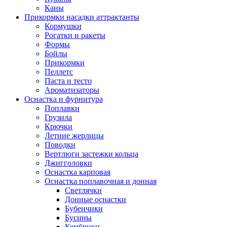
Каны
Прикормки насадки аттрактанты
Кормушки
Рогатки и ракеты
Формы
Бойлы
Прикормки
Пеллетс
Паста и тесто
Ароматизаторы
Оснастка и фурнитура
Поплавки
Грузила
Крючки
Летние жерлицы
Поводки
Вертлюги застежки кольца
Джигголовки
Оснастка карповая
Оснастка поплавочная и донная
Светлячки
Донные оснастки
Бубенчики
Бусины
Кембрики