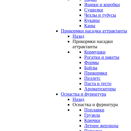
Ящики и коробки
Сушилки
Чехлы и тубусы
Куканы
Каны
Прикормки насадки аттрактанты
Назад
Прикормки насадки
аттрактанты
Кормушки
Рогатки и ракеты
Формы
Бойлы
Прикормки
Пеллетс
Паста и тесто
Ароматизаторы
Оснастка и фурнитура
Назад
Оснастка и фурнитура
Поплавки
Грузила
Крючки
Летние жерлицы
Поводки