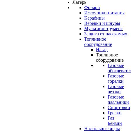
Лагерь
Фонари
Источники питания
Карабины
Веревки и шнуры
Мультиинструмент
Защита от насекомых
Топливное
оборудование
Назад
Топливное
оборудование
Газовые
обогревате
Газовые
горелки
Газовые
резаки
Газовые
паяльники
Спиртовки
Грелки
Газ
Бензин
Настольные игры