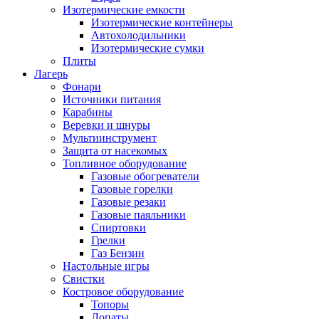
Изотермические емкости
Изотермические контейнеры
Автохолодильники
Изотермические сумки
Плиты
Лагерь
Фонари
Источники питания
Карабины
Веревки и шнуры
Мультиинструмент
Защита от насекомых
Топливное оборудование
Газовые обогреватели
Газовые горелки
Газовые резаки
Газовые паяльники
Спиртовки
Грелки
Газ Бензин
Настольные игры
Свистки
Костровое оборудование
Топоры
Лопаты