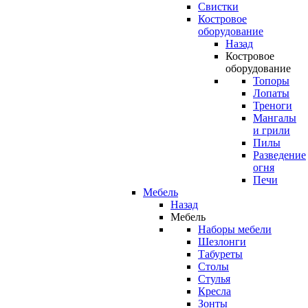
Свистки
Костровое
оборудование
Назад
Костровое
оборудование
Топоры
Лопаты
Треноги
Мангалы
и грили
Пилы
Разведение
огня
Печи
Мебель
Назад
Мебель
Наборы мебели
Шезлонги
Табуреты
Столы
Стулья
Кресла
Зонты