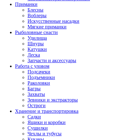
Приманки
Блесны
Воблеры
Искусственные насадки
Мягкие приманки
Рыболовные снасти
Удилища
Шнуры
Катушки
Леска
Запчасти и аксессуары
Работа с уловом
Подсачеки
Подъемники
Раколовки
Багры
Захваты
Зевники и экстракторы
Остроги
Хранение и транспортировка
Садки
Ящики и коробки
Сушилки
Чехлы и тубусы
Куканы