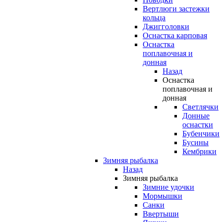
Вертлюги застежки
кольца
Джигголовки
Оснастка карповая
Оснастка
поплавочная и
донная
Назад
Оснастка
поплавочная и
донная
Светлячки
Донные
оснастки
Бубенчики
Бусины
Кембрики
Зимняя рыбалка
Назад
Зимняя рыбалка
Зимние удочки
Мормышки
Санки
Ввертыши