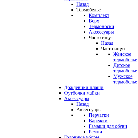
Назад
Термобелье
Комплект
Верх
Термоноски
Аксессуары
Часто ищут
Назад
Часто ищут
Женское
термобелье
Детское
термобелье
Мужское
термобелье
Дождевики плащи
Футболки майки
Аксессуары
Назад
Аксессуары
Перчатки
Варежки
Гамаши для обуви
Ремни
Головные уборы