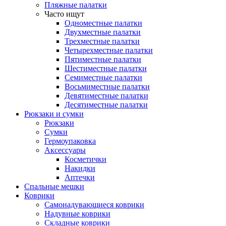
Пляжные палатки
Часто ищут
Одноместные палатки
Двухместные палатки
Трехместные палатки
Четырехместные палатки
Пятиместные палатки
Шестиместные палатки
Семиместные палатки
Восьмиместные палатки
Девятиместные палатки
Десятиместные палатки
Рюкзаки и сумки
Рюкзаки
Сумки
Гермоупаковка
Аксессуары
Косметички
Накидки
Аптечки
Спальные мешки
Коврики
Самонадувающиеся коврики
Надувные коврики
Складные коврики