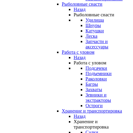
Рыболовные снасти
Назад
Рыболовные снасти
Удилища
Шнуры
Катушки
Леска
Запчасти и
аксессуары
Работа с уловом
Назад
Работа с уловом
Подсачеки
Подъемники
Раколовки
Багры
Захваты
Зевники и
экстракторы
Остроги
Хранение и транспортировка
Назад
Хранение и
транспортировка
Садки