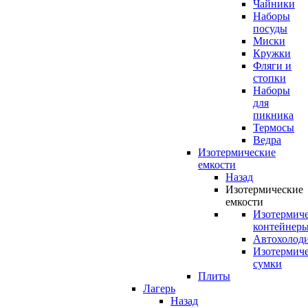
Чайники
Наборы
посуды
Миски
Кружки
Фляги и
стопки
Наборы
для
пикника
Термосы
Ведра
Изотермические
емкости
Назад
Изотермические
емкости
Изотермич
контейнер
Автохолод
Изотермич
сумки
Плиты
Лагерь
Назад