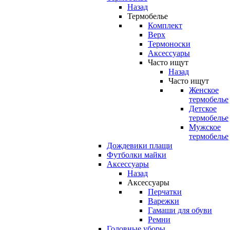
Назад
Термобелье
Комплект
Верх
Термоноски
Аксессуары
Часто ищут
Назад
Часто ищут
Женское
термобелье
Детское
термобелье
Мужское
термобелье
Дождевики плащи
Футболки майки
Аксессуары
Назад
Аксессуары
Перчатки
Варежки
Гамаши для обуви
Ремни
Головные уборы