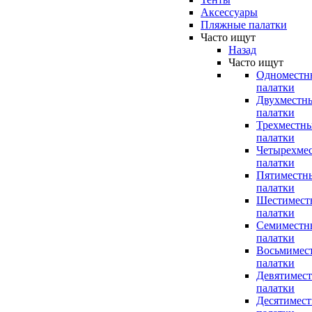
Аксессуары
Пляжные палатки
Часто ищут
Назад
Часто ищут
Одноместн
палатки
Двухместн
палатки
Трехместн
палатки
Четырехме
палатки
Пятиместн
палатки
Шестимест
палатки
Семиместн
палатки
Восьмимес
палатки
Девятимес
палатки
Десятимес