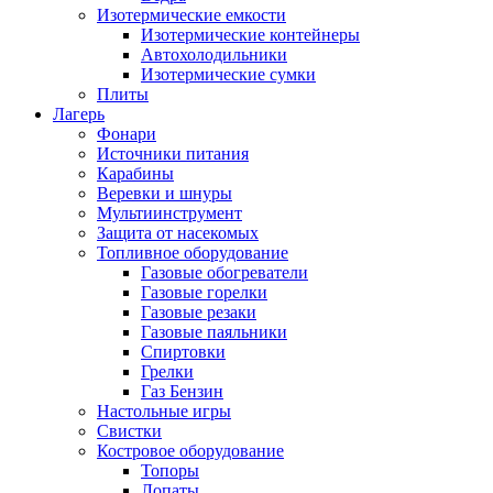
Изотермические емкости
Изотермические контейнеры
Автохолодильники
Изотермические сумки
Плиты
Лагерь
Фонари
Источники питания
Карабины
Веревки и шнуры
Мультиинструмент
Защита от насекомых
Топливное оборудование
Газовые обогреватели
Газовые горелки
Газовые резаки
Газовые паяльники
Спиртовки
Грелки
Газ Бензин
Настольные игры
Свистки
Костровое оборудование
Топоры
Лопаты