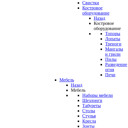
Свистки
Костровое
оборудование
Назад
Костровое
оборудование
Топоры
Лопаты
Треноги
Мангалы
и грили
Пилы
Разведение
огня
Печи
Мебель
Назад
Мебель
Наборы мебели
Шезлонги
Табуреты
Столы
Стулья
Кресла
Зонты