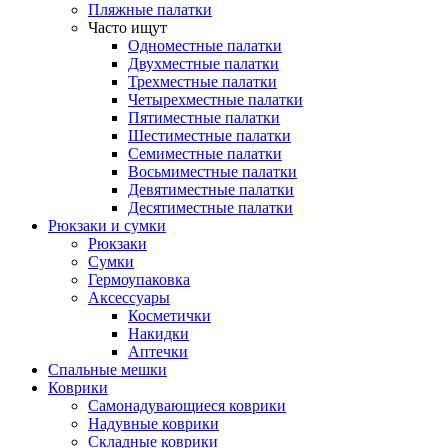
Пляжные палатки
Часто ищут
Одноместные палатки
Двухместные палатки
Трехместные палатки
Четырехместные палатки
Пятиместные палатки
Шестиместные палатки
Семиместные палатки
Восьмиместные палатки
Девятиместные палатки
Десятиместные палатки
Рюкзаки и сумки
Рюкзаки
Сумки
Гермоупаковка
Аксессуары
Косметички
Накидки
Аптечки
Спальные мешки
Коврики
Самонадувающиеся коврики
Надувные коврики
Складные коврики