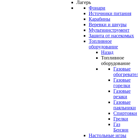
Лагерь
Фонари
Источники питания
Карабины
Веревки и шнуры
Мультиинструмент
Защита от насекомых
Топливное
оборудование
Назад
Топливное
оборудование
Газовые
обогревате
Газовые
горелки
Газовые
резаки
Газовые
паяльники
Спиртовки
Грелки
Газ
Бензин
Настольные игры