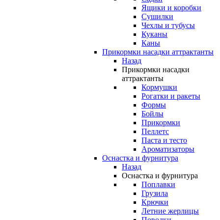
Ящики и коробки
Сушилки
Чехлы и тубусы
Куканы
Каны
Прикормки насадки аттрактанты
Назад
Прикормки насадки
аттрактанты
Кормушки
Рогатки и ракеты
Формы
Бойлы
Прикормки
Пеллетс
Паста и тесто
Ароматизаторы
Оснастка и фурнитура
Назад
Оснастка и фурнитура
Поплавки
Грузила
Крючки
Летние жерлицы
Поводки