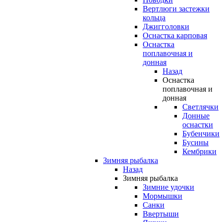
Вертлюги застежки
кольца
Джигголовки
Оснастка карповая
Оснастка
поплавочная и
донная
Назад
Оснастка
поплавочная и
донная
Светлячки
Донные
оснастки
Бубенчики
Бусины
Кембрики
Зимняя рыбалка
Назад
Зимняя рыбалка
Зимние удочки
Мормышки
Санки
Ввертыши