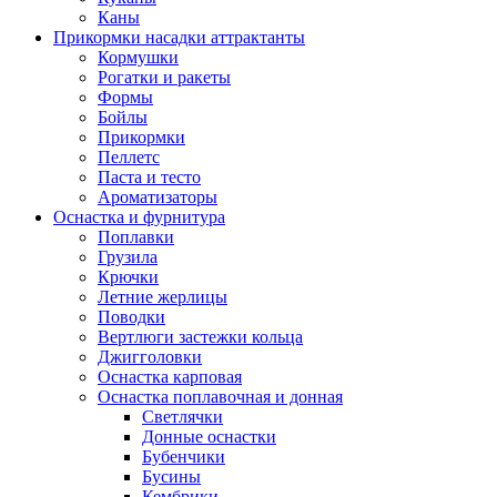
Каны
Прикормки насадки аттрактанты
Кормушки
Рогатки и ракеты
Формы
Бойлы
Прикормки
Пеллетс
Паста и тесто
Ароматизаторы
Оснастка и фурнитура
Поплавки
Грузила
Крючки
Летние жерлицы
Поводки
Вертлюги застежки кольца
Джигголовки
Оснастка карповая
Оснастка поплавочная и донная
Светлячки
Донные оснастки
Бубенчики
Бусины
Кембрики