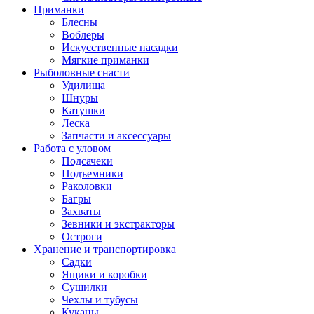
Приманки
Блесны
Воблеры
Искусственные насадки
Мягкие приманки
Рыболовные снасти
Удилища
Шнуры
Катушки
Леска
Запчасти и аксессуары
Работа с уловом
Подсачеки
Подъемники
Раколовки
Багры
Захваты
Зевники и экстракторы
Остроги
Хранение и транспортировка
Садки
Ящики и коробки
Сушилки
Чехлы и тубусы
Куканы