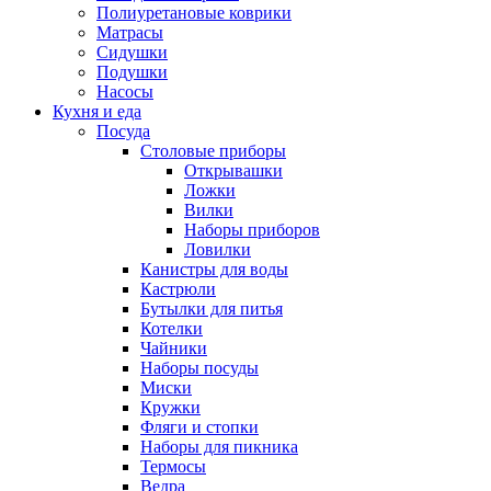
Полиуретановые коврики
Матрасы
Сидушки
Подушки
Насосы
Кухня и еда
Посуда
Столовые приборы
Открывашки
Ложки
Вилки
Наборы приборов
Ловилки
Канистры для воды
Кастрюли
Бутылки для питья
Котелки
Чайники
Наборы посуды
Миски
Кружки
Фляги и стопки
Наборы для пикника
Термосы
Ведра