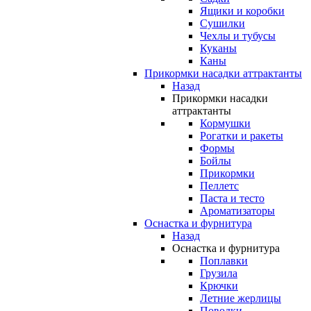
Ящики и коробки
Сушилки
Чехлы и тубусы
Куканы
Каны
Прикормки насадки аттрактанты
Назад
Прикормки насадки
аттрактанты
Кормушки
Рогатки и ракеты
Формы
Бойлы
Прикормки
Пеллетс
Паста и тесто
Ароматизаторы
Оснастка и фурнитура
Назад
Оснастка и фурнитура
Поплавки
Грузила
Крючки
Летние жерлицы
Поводки