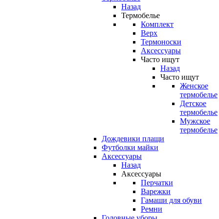
Назад
Термобелье
Комплект
Верх
Термоноски
Аксессуары
Часто ищут
Назад
Часто ищут
Женское
термобелье
Детское
термобелье
Мужское
термобелье
Дождевики плащи
Футболки майки
Аксессуары
Назад
Аксессуары
Перчатки
Варежки
Гамаши для обуви
Ремни
Головные уборы