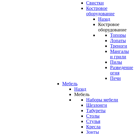
Свистки
Костровое
оборудование
Назад
Костровое
оборудование
Топоры
Лопаты
Треноги
Мангалы
и грили
Пилы
Разведение
огня
Печи
Мебель
Назад
Мебель
Наборы мебели
Шезлонги
Табуреты
Столы
Стулья
Кресла
Зонты