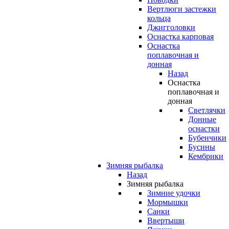
Вертлюги застежки
кольца
Джигголовки
Оснастка карповая
Оснастка
поплавочная и
донная
Назад
Оснастка
поплавочная и
донная
Светлячки
Донные
оснастки
Бубенчики
Бусины
Кембрики
Зимняя рыбалка
Назад
Зимняя рыбалка
Зимние удочки
Мормышки
Санки
Ввертыши