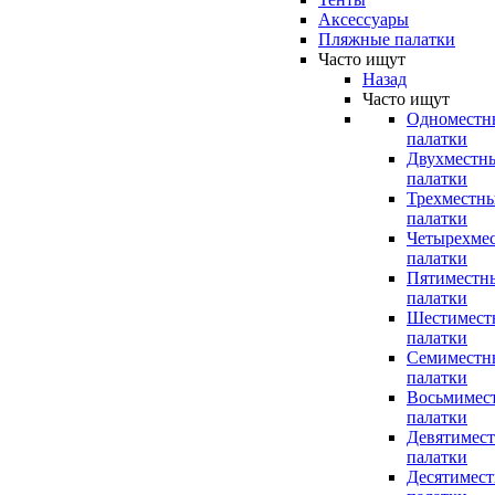
Аксессуары
Пляжные палатки
Часто ищут
Назад
Часто ищут
Одноместн
палатки
Двухместн
палатки
Трехместн
палатки
Четырехме
палатки
Пятиместн
палатки
Шестимест
палатки
Семиместн
палатки
Восьмимес
палатки
Девятимес
палатки
Десятимес