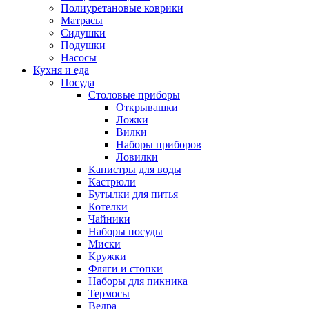
Полиуретановые коврики
Матрасы
Сидушки
Подушки
Насосы
Кухня и еда
Посуда
Столовые приборы
Открывашки
Ложки
Вилки
Наборы приборов
Ловилки
Канистры для воды
Кастрюли
Бутылки для питья
Котелки
Чайники
Наборы посуды
Миски
Кружки
Фляги и стопки
Наборы для пикника
Термосы
Ведра