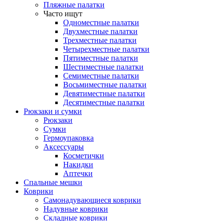
Пляжные палатки
Часто ищут
Одноместные палатки
Двухместные палатки
Трехместные палатки
Четырехместные палатки
Пятиместные палатки
Шестиместные палатки
Семиместные палатки
Восьмиместные палатки
Девятиместные палатки
Десятиместные палатки
Рюкзаки и сумки
Рюкзаки
Сумки
Гермоупаковка
Аксессуары
Косметички
Накидки
Аптечки
Спальные мешки
Коврики
Самонадувающиеся коврики
Надувные коврики
Складные коврики