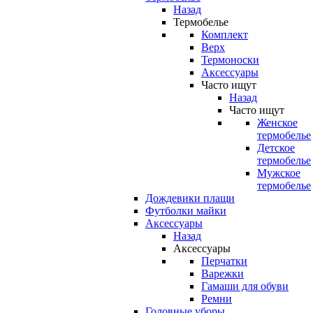
Назад
Термобелье
Комплект
Верх
Термоноски
Аксессуары
Часто ищут
Назад
Часто ищут
Женское
термобелье
Детское
термобелье
Мужское
термобелье
Дождевики плащи
Футболки майки
Аксессуары
Назад
Аксессуары
Перчатки
Варежки
Гамаши для обуви
Ремни
Головные уборы