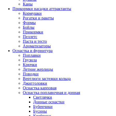
Каны
Прикормки насадки аттрактанты
Кормушки
Рогатки и ракеты
Формы
Бойлы
Прикормки
Пеллетс
Паста и тесто
Ароматизаторы
Оснастка и фурнитура
Поплавки
Грузила
Крючки
Летние жерлицы
Поводки
Вертлюги застежки кольца
Джигголовки
Оснастка карповая
Оснастка поплавочная и донная
Светлячки
Донные оснастки
Бубенчики
Бусины
Кембрики