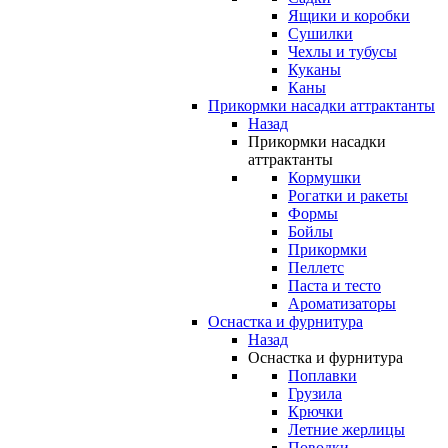
Ящики и коробки
Сушилки
Чехлы и тубусы
Куканы
Каны
Прикормки насадки аттрактанты
Назад
Прикормки насадки
аттрактанты
Кормушки
Рогатки и ракеты
Формы
Бойлы
Прикормки
Пеллетс
Паста и тесто
Ароматизаторы
Оснастка и фурнитура
Назад
Оснастка и фурнитура
Поплавки
Грузила
Крючки
Летние жерлицы
Поводки