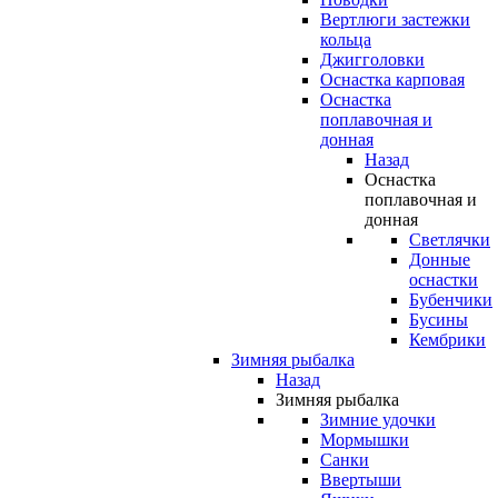
Вертлюги застежки
кольца
Джигголовки
Оснастка карповая
Оснастка
поплавочная и
донная
Назад
Оснастка
поплавочная и
донная
Светлячки
Донные
оснастки
Бубенчики
Бусины
Кембрики
Зимняя рыбалка
Назад
Зимняя рыбалка
Зимние удочки
Мормышки
Санки
Ввертыши