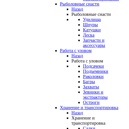
Рыболовные снасти
Назад
Рыболовные снасти
Удилища
Шнуры
Катушки
Леска
Запчасти и
аксессуары
Работа с уловом
Назад
Работа с уловом
Подсачеки
Подъемники
Раколовки
Багры
Захваты
Зевники и
экстракторы
Остроги
Хранение и транспортировка
Назад
Хранение и
транспортировка
Садки