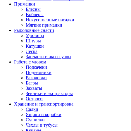
Приманки
Блесны
Воблеры
Искусственные насадки
Мягкие приманки
Рыболовные снасти
Удилища
Шнуры
Катушки
Леска
Запчасти и аксессуары
Работа с уловом
Подсачеки
Подъемники
Раколовки
Багры
Захваты
Зевники и экстракторы
Остроги
Хранение и транспортировка
Садки
Ящики и коробки
Сушилки
Чехлы и тубусы
Куканы