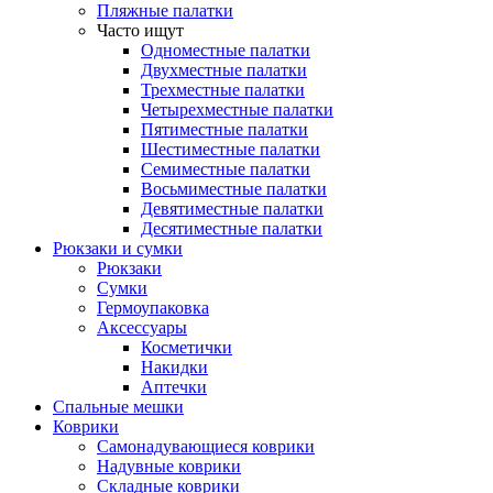
Пляжные палатки
Часто ищут
Одноместные палатки
Двухместные палатки
Трехместные палатки
Четырехместные палатки
Пятиместные палатки
Шестиместные палатки
Семиместные палатки
Восьмиместные палатки
Девятиместные палатки
Десятиместные палатки
Рюкзаки и сумки
Рюкзаки
Сумки
Гермоупаковка
Аксессуары
Косметички
Накидки
Аптечки
Спальные мешки
Коврики
Самонадувающиеся коврики
Надувные коврики
Складные коврики