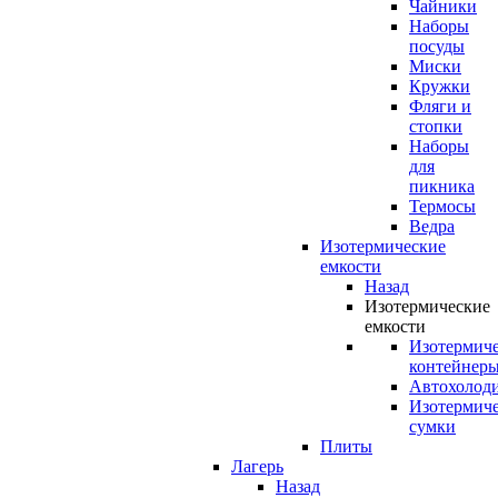
Чайники
Наборы
посуды
Миски
Кружки
Фляги и
стопки
Наборы
для
пикника
Термосы
Ведра
Изотермические
емкости
Назад
Изотермические
емкости
Изотермич
контейнер
Автохолод
Изотермич
сумки
Плиты
Лагерь
Назад