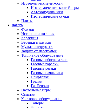
Изотермические емкости
Изотермические контейнеры
Автохолодильники
Изотермические сумки
Плиты
Лагерь
Фонари
Источники питания
Карабины
Веревки и шнуры
Мультиинструмент
Защита от насекомых
Топливное оборудование
Газовые обогреватели
Газовые горелки
Газовые резаки
Газовые паяльники
Спиртовки
Грелки
Газ Бензин
Настольные игры
Свистки
Костровое оборудование
Топоры
Лопаты