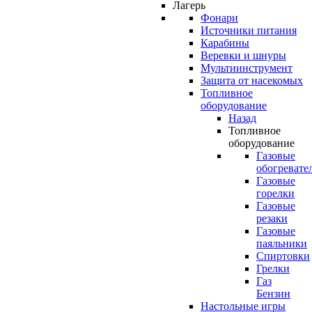
Лагерь
Фонари
Источники питания
Карабины
Веревки и шнуры
Мультиинструмент
Защита от насекомых
Топливное
оборудование
Назад
Топливное
оборудование
Газовые
обогревате
Газовые
горелки
Газовые
резаки
Газовые
паяльники
Спиртовки
Грелки
Газ
Бензин
Настольные игры