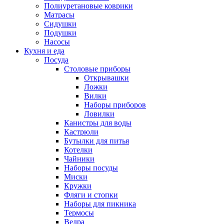
Полиуретановые коврики
Матрасы
Сидушки
Подушки
Насосы
Кухня и еда
Посуда
Столовые приборы
Открывашки
Ложки
Вилки
Наборы приборов
Ловилки
Канистры для воды
Кастрюли
Бутылки для питья
Котелки
Чайники
Наборы посуды
Миски
Кружки
Фляги и стопки
Наборы для пикника
Термосы
Ведра