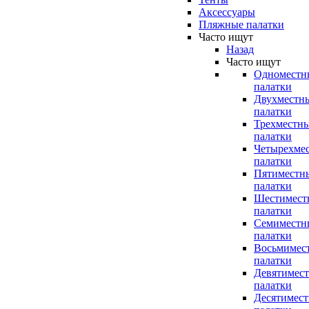
Аксессуары
Пляжные палатки
Часто ищут
Назад
Часто ищут
Одноместн
палатки
Двухместн
палатки
Трехместн
палатки
Четырехме
палатки
Пятиместн
палатки
Шестимест
палатки
Семиместн
палатки
Восьмимес
палатки
Девятимес
палатки
Десятимес