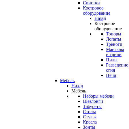
Свистки
Костровое
оборудование
Назад
Костровое
оборудование
Топоры
Лопаты
Треноги
Мангалы
и грили
Пилы
Разведение
огня
Печи
Мебель
Назад
Мебель
Наборы мебели
Шезлонги
Табуреты
Столы
Стулья
Кресла
Зонты