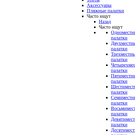
Аксессуары
Пляжные палатки
Часто ищут
Назад
Часто ищут
Одноместн
палатки
Двухместн
палатки
Трехместн
палатки
Четырехме
палатки
Пятиместн
палатки
Шестимест
палатки
Семиместн
палатки
Восьмимес
палатки
Девятимес
палатки
Десятимес