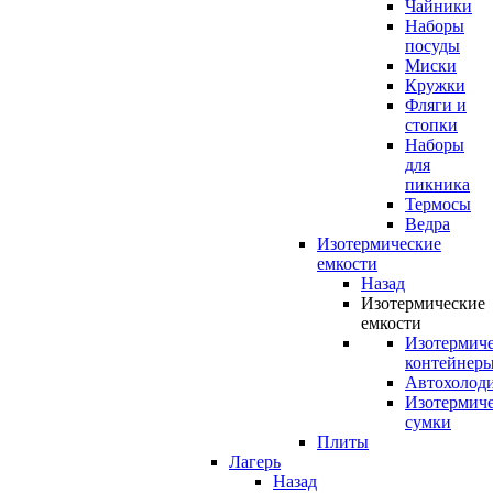
Чайники
Наборы
посуды
Миски
Кружки
Фляги и
стопки
Наборы
для
пикника
Термосы
Ведра
Изотермические
емкости
Назад
Изотермические
емкости
Изотермич
контейнер
Автохолод
Изотермич
сумки
Плиты
Лагерь
Назад