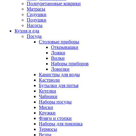
Полиуретановые коврики
Матрасы
Сидушки
Подушки
Насосы
Кухня и еда
Посуда
Столовые приборы
Открывашки
Ложки
Вилки
Наборы приборов
Ловилки
Канистры для воды
Кастрюли
Бутылки для питья
Котелки
Чайники
Наборы посуды
Миски
Кружки
Фляги и стопки
Наборы для пикника
Термосы
Ведра