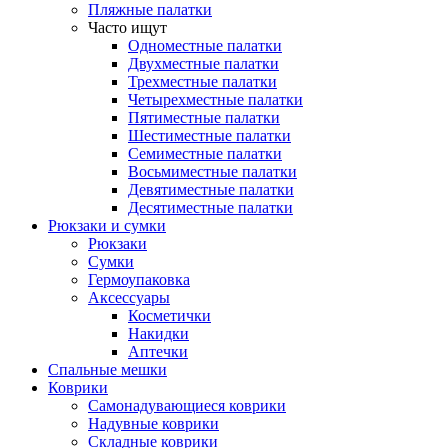
Пляжные палатки
Часто ищут
Одноместные палатки
Двухместные палатки
Трехместные палатки
Четырехместные палатки
Пятиместные палатки
Шестиместные палатки
Семиместные палатки
Восьмиместные палатки
Девятиместные палатки
Десятиместные палатки
Рюкзаки и сумки
Рюкзаки
Сумки
Гермоупаковка
Аксессуары
Косметички
Накидки
Аптечки
Спальные мешки
Коврики
Самонадувающиеся коврики
Надувные коврики
Складные коврики