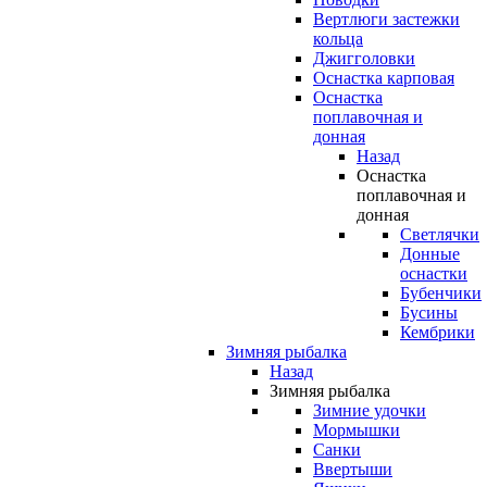
Вертлюги застежки
кольца
Джигголовки
Оснастка карповая
Оснастка
поплавочная и
донная
Назад
Оснастка
поплавочная и
донная
Светлячки
Донные
оснастки
Бубенчики
Бусины
Кембрики
Зимняя рыбалка
Назад
Зимняя рыбалка
Зимние удочки
Мормышки
Санки
Ввертыши