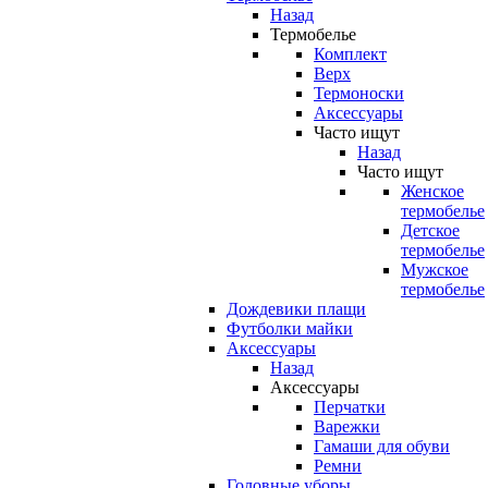
Назад
Термобелье
Комплект
Верх
Термоноски
Аксессуары
Часто ищут
Назад
Часто ищут
Женское
термобелье
Детское
термобелье
Мужское
термобелье
Дождевики плащи
Футболки майки
Аксессуары
Назад
Аксессуары
Перчатки
Варежки
Гамаши для обуви
Ремни
Головные уборы