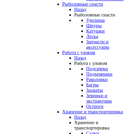
Рыболовные снасти
Назад
Рыболовные снасти
Удилища
Шнуры
Катушки
Леска
Запчасти и
аксессуары
Работа с уловом
Назад
Работа с уловом
Подсачеки
Подъемники
Раколовки
Багры
Захваты
Зевники и
экстракторы
Остроги
Хранение и транспортировка
Назад
Хранение и
транспортировка
Садки