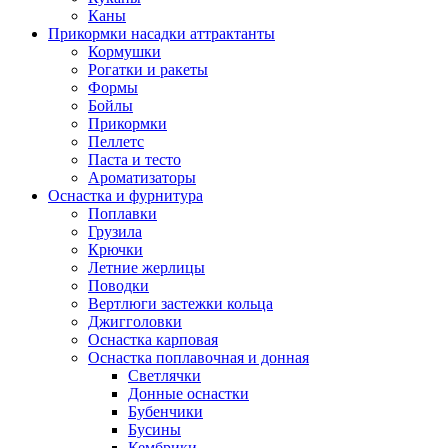
Каны
Прикормки насадки аттрактанты
Кормушки
Рогатки и ракеты
Формы
Бойлы
Прикормки
Пеллетс
Паста и тесто
Ароматизаторы
Оснастка и фурнитура
Поплавки
Грузила
Крючки
Летние жерлицы
Поводки
Вертлюги застежки кольца
Джигголовки
Оснастка карповая
Оснастка поплавочная и донная
Светлячки
Донные оснастки
Бубенчики
Бусины
Кембрики