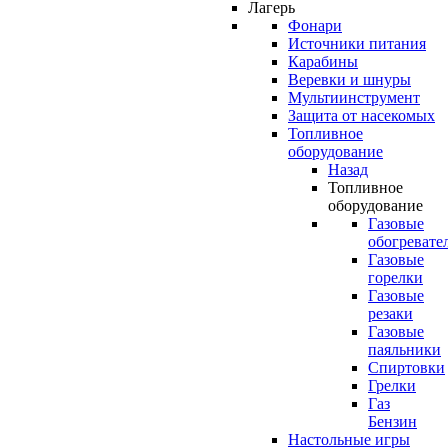
Лагерь
Фонари
Источники питания
Карабины
Веревки и шнуры
Мультиинструмент
Защита от насекомых
Топливное
оборудование
Назад
Топливное
оборудование
Газовые
обогревате
Газовые
горелки
Газовые
резаки
Газовые
паяльники
Спиртовки
Грелки
Газ
Бензин
Настольные игры