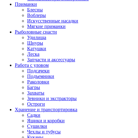
Приманки
Блесны
Воблеры
Искусственные насадки
Мягкие приманки
Рыболовные снасти
Удилища
Шнуры
Катушки
Леска
Запчасти и аксессуары
Работа с уловом
Подсачеки
Подъемники
Раколовки
Багры
Захваты
Зевники и экстракторы
Остроги
Хранение и транспортировка
Садки
Ящики и коробки
Сушилки
Чехлы и тубусы
Куканы