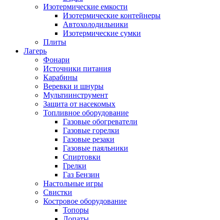
Изотермические емкости
Изотермические контейнеры
Автохолодильники
Изотермические сумки
Плиты
Лагерь
Фонари
Источники питания
Карабины
Веревки и шнуры
Мультиинструмент
Защита от насекомых
Топливное оборудование
Газовые обогреватели
Газовые горелки
Газовые резаки
Газовые паяльники
Спиртовки
Грелки
Газ Бензин
Настольные игры
Свистки
Костровое оборудование
Топоры
Лопаты