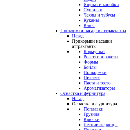
Ящики и коробки
Сушилки
Чехлы и тубусы
Куканы
Каны
Прикормки насадки аттрактанты
Назад
Прикормки насадки
аттрактанты
Кормушки
Рогатки и ракеты
Формы
Бойлы
Прикормки
Пеллетс
Паста и тесто
Ароматизаторы
Оснастка и фурнитура
Назад
Оснастка и фурнитура
Поплавки
Грузила
Крючки
Летние жерлицы
Поводки