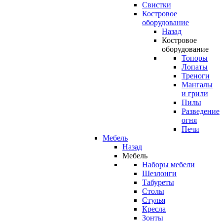
Свистки
Костровое
оборудование
Назад
Костровое
оборудование
Топоры
Лопаты
Треноги
Мангалы
и грили
Пилы
Разведение
огня
Печи
Мебель
Назад
Мебель
Наборы мебели
Шезлонги
Табуреты
Столы
Стулья
Кресла
Зонты