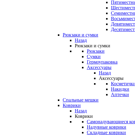
Пятиместны
Шестимест
Семиместн
Восьмимес
Девятимест
Десятимест
Рюкзаки и сумки
Назад
Рюкзаки и сумки
Рюкзаки
Сумки
Гермоупаковка
Аксессуары
Назад
Аксессуары
Косметичк
Накидки
Аптечки
Спальные мешки
Коврики
Назад
Коврики
Самонадувающиеся ко
Надувные коврики
Складные коврики