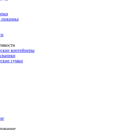
опки
 пикника
ти
емкости
ские контейнеры
ильники
ские сумки
ие
дование