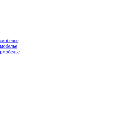
рмобелье
рмобелье
рмобелье