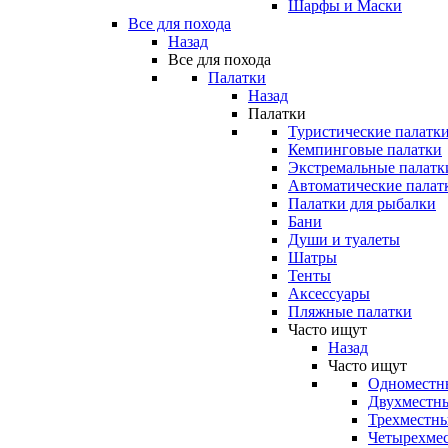
Шарфы и Маски
Все для похода
Назад
Все для похода
Палатки
Назад
Палатки
Туристические палатк
Кемпинговые палатки
Экстремальные палатк
Автоматические палат
Палатки для рыбалки
Бани
Души и туалеты
Шатры
Тенты
Аксессуары
Пляжные палатки
Часто ищут
Назад
Часто ищут
Одноместн
Двухместны
Трехместны
Четырехмес