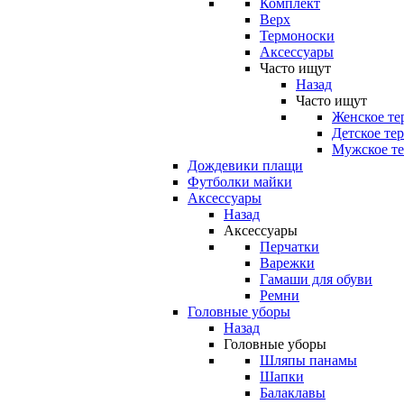
Комплект
Верх
Термоноски
Аксессуары
Часто ищут
Назад
Часто ищут
Женское те
Детское те
Мужское те
Дождевики плащи
Футболки майки
Аксессуары
Назад
Аксессуары
Перчатки
Варежки
Гамаши для обуви
Ремни
Головные уборы
Назад
Головные уборы
Шляпы панамы
Шапки
Балаклавы