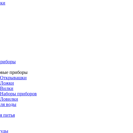
ики
приборы
овые приборы
Открывашки
Ложки
Вилки
Наборы приборов
Ловилки
ля воды
я питья
суды