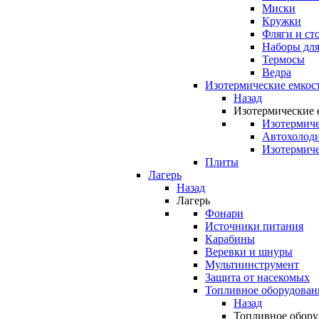
Миски
Кружки
Фляги и ст
Наборы для
Термосы
Ведра
Изотермические емкос
Назад
Изотермические 
Изотермиче
Автохолод
Изотермиче
Плиты
Лагерь
Назад
Лагерь
Фонари
Источники питания
Карабины
Веревки и шнуры
Мультиинструмент
Защита от насекомых
Топливное оборудован
Назад
Топливное обору