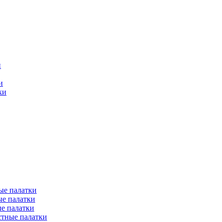
и
и
ки
ые палатки
е палатки
е палатки
тные палатки