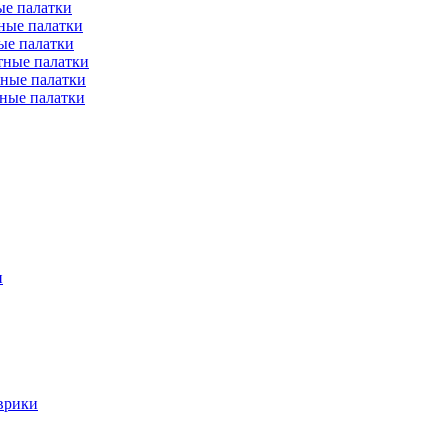
е палатки
ные палатки
ые палатки
тные палатки
ные палатки
ные палатки
и
врики