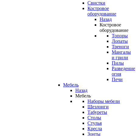
Свистки
Костровое
оборудование
Назад
Костровое
оборудование
Топоры
Лопаты
Треноги
Мангалы
и грили
Пилы
Разведение
огня
Печи
Мебель
Назад
Мебель
Наборы мебели
Шезлонги
Табуреты
Столы
Стулья
Кресла
Зонты