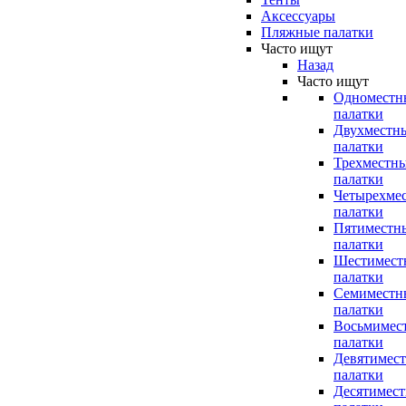
Аксессуары
Пляжные палатки
Часто ищут
Назад
Часто ищут
Одноместн
палатки
Двухместн
палатки
Трехместн
палатки
Четырехме
палатки
Пятиместн
палатки
Шестимест
палатки
Семиместн
палатки
Восьмимес
палатки
Девятимес
палатки
Десятимес