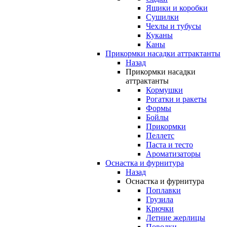
Ящики и коробки
Сушилки
Чехлы и тубусы
Куканы
Каны
Прикормки насадки аттрактанты
Назад
Прикормки насадки
аттрактанты
Кормушки
Рогатки и ракеты
Формы
Бойлы
Прикормки
Пеллетс
Паста и тесто
Ароматизаторы
Оснастка и фурнитура
Назад
Оснастка и фурнитура
Поплавки
Грузила
Крючки
Летние жерлицы
Поводки