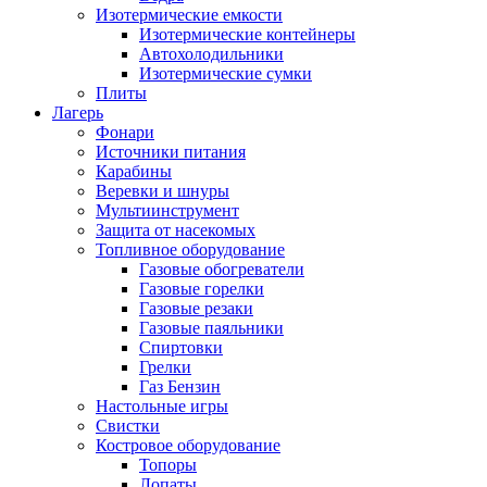
Изотермические емкости
Изотермические контейнеры
Автохолодильники
Изотермические сумки
Плиты
Лагерь
Фонари
Источники питания
Карабины
Веревки и шнуры
Мультиинструмент
Защита от насекомых
Топливное оборудование
Газовые обогреватели
Газовые горелки
Газовые резаки
Газовые паяльники
Спиртовки
Грелки
Газ Бензин
Настольные игры
Свистки
Костровое оборудование
Топоры
Лопаты