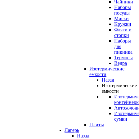
Чайники
Наборы
посуды
Миски
Кружки
Фляги и
стопки
Наборы
для
пикника
Термосы
Ведра
Изотермические
емкости
Назад
Изотермические
емкости
Изотермич
контейнер
Автохолод
Изотермич
сумки
Плиты
Лагерь
Назад