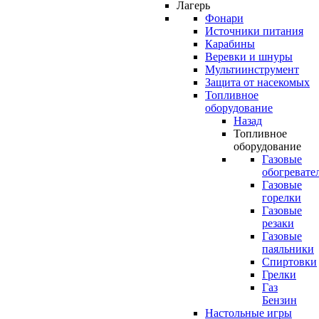
Лагерь
Фонари
Источники питания
Карабины
Веревки и шнуры
Мультиинструмент
Защита от насекомых
Топливное
оборудование
Назад
Топливное
оборудование
Газовые
обогревате
Газовые
горелки
Газовые
резаки
Газовые
паяльники
Спиртовки
Грелки
Газ
Бензин
Настольные игры