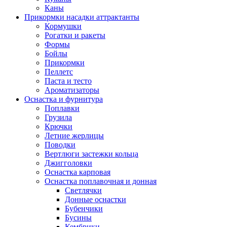
Каны
Прикормки насадки аттрактанты
Кормушки
Рогатки и ракеты
Формы
Бойлы
Прикормки
Пеллетс
Паста и тесто
Ароматизаторы
Оснастка и фурнитура
Поплавки
Грузила
Крючки
Летние жерлицы
Поводки
Вертлюги застежки кольца
Джигголовки
Оснастка карповая
Оснастка поплавочная и донная
Светлячки
Донные оснастки
Бубенчики
Бусины
Кембрики