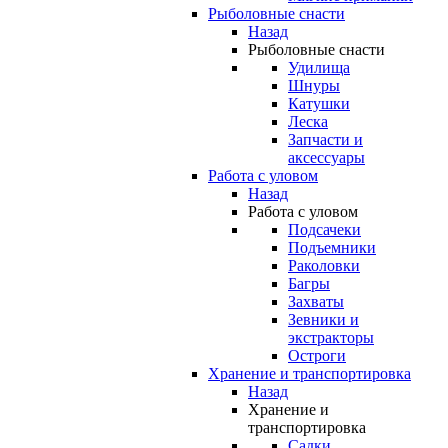
Рыболовные снасти
Назад
Рыболовные снасти
Удилища
Шнуры
Катушки
Леска
Запчасти и
аксессуары
Работа с уловом
Назад
Работа с уловом
Подсачеки
Подъемники
Раколовки
Багры
Захваты
Зевники и
экстракторы
Остроги
Хранение и транспортировка
Назад
Хранение и
транспортировка
Садки