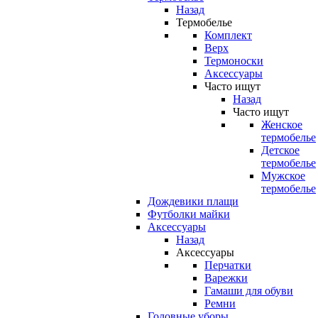
Назад
Термобелье
Комплект
Верх
Термоноски
Аксессуары
Часто ищут
Назад
Часто ищут
Женское
термобелье
Детское
термобелье
Мужское
термобелье
Дождевики плащи
Футболки майки
Аксессуары
Назад
Аксессуары
Перчатки
Варежки
Гамаши для обуви
Ремни
Головные уборы