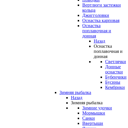
Вертлюги застежки
кольца
Джигголовки
Оснастка карповая
Оснастка
поплавочная и
донная
Назад
Оснастка
поплавочная и
донная
Светлячки
Донные
оснастки
Бубенчики
Бусины
Кембрики
Зимняя рыбалка
Назад
Зимняя рыбалка
Зимние удочки
Мормышки
Санки
Ввертыши