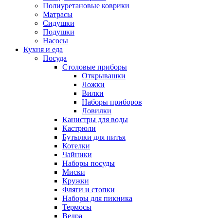
Полиуретановые коврики
Матрасы
Сидушки
Подушки
Насосы
Кухня и еда
Посуда
Столовые приборы
Открывашки
Ложки
Вилки
Наборы приборов
Ловилки
Канистры для воды
Кастрюли
Бутылки для питья
Котелки
Чайники
Наборы посуды
Миски
Кружки
Фляги и стопки
Наборы для пикника
Термосы
Ведра