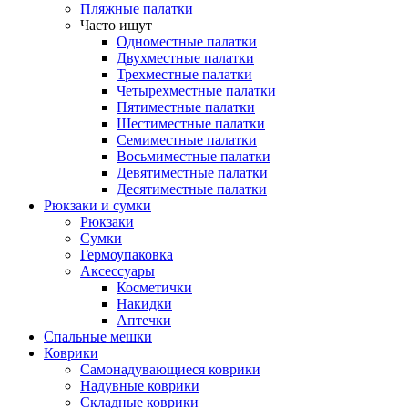
Пляжные палатки
Часто ищут
Одноместные палатки
Двухместные палатки
Трехместные палатки
Четырехместные палатки
Пятиместные палатки
Шестиместные палатки
Семиместные палатки
Восьмиместные палатки
Девятиместные палатки
Десятиместные палатки
Рюкзаки и сумки
Рюкзаки
Сумки
Гермоупаковка
Аксессуары
Косметички
Накидки
Аптечки
Спальные мешки
Коврики
Самонадувающиеся коврики
Надувные коврики
Складные коврики