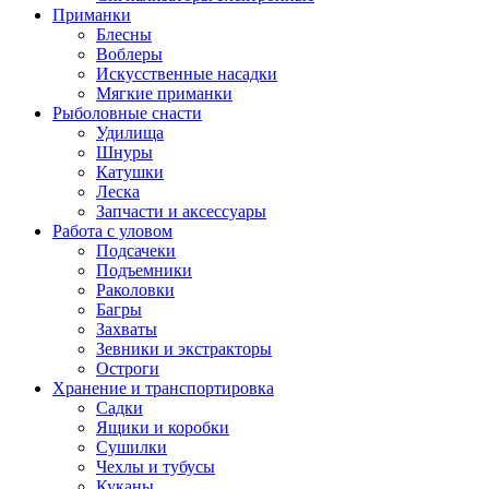
Приманки
Блесны
Воблеры
Искусственные насадки
Мягкие приманки
Рыболовные снасти
Удилища
Шнуры
Катушки
Леска
Запчасти и аксессуары
Работа с уловом
Подсачеки
Подъемники
Раколовки
Багры
Захваты
Зевники и экстракторы
Остроги
Хранение и транспортировка
Садки
Ящики и коробки
Сушилки
Чехлы и тубусы
Куканы