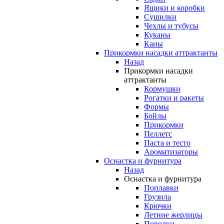
Ящики и коробки
Сушилки
Чехлы и тубусы
Куканы
Каны
Прикормки насадки аттрактанты
Назад
Прикормки насадки
аттрактанты
Кормушки
Рогатки и ракеты
Формы
Бойлы
Прикормки
Пеллетс
Паста и тесто
Ароматизаторы
Оснастка и фурнитура
Назад
Оснастка и фурнитура
Поплавки
Грузила
Крючки
Летние жерлицы
Поводки