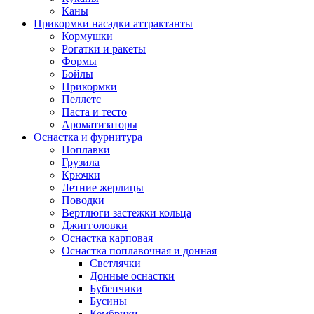
Каны
Прикормки насадки аттрактанты
Кормушки
Рогатки и ракеты
Формы
Бойлы
Прикормки
Пеллетс
Паста и тесто
Ароматизаторы
Оснастка и фурнитура
Поплавки
Грузила
Крючки
Летние жерлицы
Поводки
Вертлюги застежки кольца
Джигголовки
Оснастка карповая
Оснастка поплавочная и донная
Светлячки
Донные оснастки
Бубенчики
Бусины
Кембрики