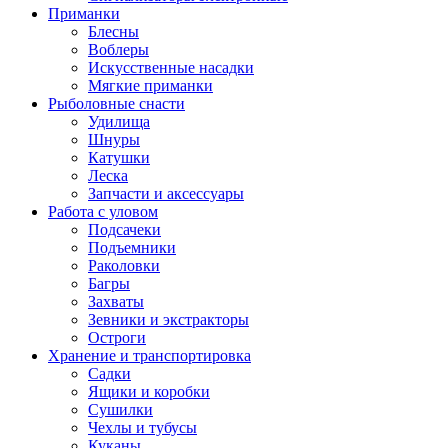
Приманки
Блесны
Воблеры
Искусственные насадки
Мягкие приманки
Рыболовные снасти
Удилища
Шнуры
Катушки
Леска
Запчасти и аксессуары
Работа с уловом
Подсачеки
Подъемники
Раколовки
Багры
Захваты
Зевники и экстракторы
Остроги
Хранение и транспортировка
Садки
Ящики и коробки
Сушилки
Чехлы и тубусы
Куканы