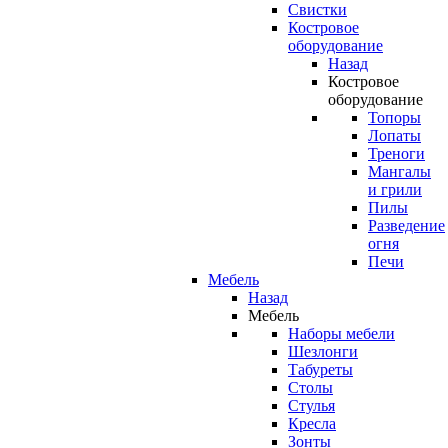
Свистки
Костровое
оборудование
Назад
Костровое
оборудование
Топоры
Лопаты
Треноги
Мангалы
и грили
Пилы
Разведение
огня
Печи
Мебель
Назад
Мебель
Наборы мебели
Шезлонги
Табуреты
Столы
Стулья
Кресла
Зонты