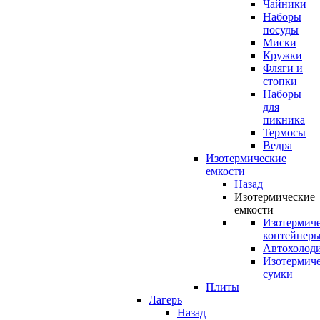
Чайники
Наборы
посуды
Миски
Кружки
Фляги и
стопки
Наборы
для
пикника
Термосы
Ведра
Изотермические
емкости
Назад
Изотермические
емкости
Изотермич
контейнер
Автохолод
Изотермич
сумки
Плиты
Лагерь
Назад