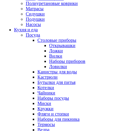
Полиуретановые коврики
Матрасы
Сидушки
Подушки
Насосы
Кухня и еда
Посуда
Столовые приборы
Открывашки
Ложки
Вилки
Наборы приборов
Ловилки
Канистры для воды
Кастрюли
Бутылки для питья
Котелки
Чайники
Наборы посуды
Миски
Кружки
Фляги и стопки
Наборы для пикника
Термосы
Ведра