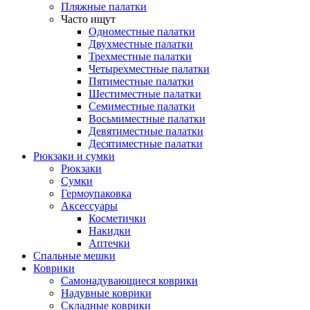
Пляжные палатки
Часто ищут
Одноместные палатки
Двухместные палатки
Трехместные палатки
Четырехместные палатки
Пятиместные палатки
Шестиместные палатки
Семиместные палатки
Восьмиместные палатки
Девятиместные палатки
Десятиместные палатки
Рюкзаки и сумки
Рюкзаки
Сумки
Гермоупаковка
Аксессуары
Косметички
Накидки
Аптечки
Спальные мешки
Коврики
Самонадувающиеся коврики
Надувные коврики
Складные коврики