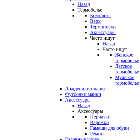
Назад
Термобелье
Комплект
Верх
Термоноски
Аксессуары
Часто ищут
Назад
Часто ищут
Женское
термобелье
Детское
термобелье
Мужское
термобелье
Дождевики плащи
Футболки майки
Аксессуары
Назад
Аксессуары
Перчатки
Варежки
Гамаши для обуви
Ремни
Головные уборы