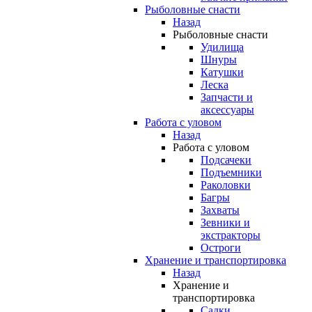
Рыболовные снасти
Назад
Рыболовные снасти
Удилища
Шнуры
Катушки
Леска
Запчасти и
аксессуары
Работа с уловом
Назад
Работа с уловом
Подсачеки
Подъемники
Раколовки
Багры
Захваты
Зевники и
экстракторы
Остроги
Хранение и транспортировка
Назад
Хранение и
транспортировка
Садки