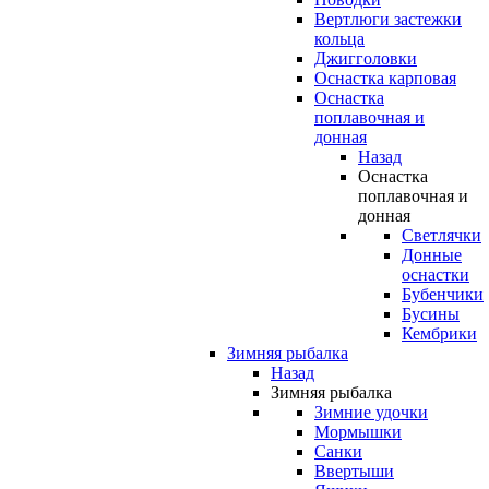
Вертлюги застежки
кольца
Джигголовки
Оснастка карповая
Оснастка
поплавочная и
донная
Назад
Оснастка
поплавочная и
донная
Светлячки
Донные
оснастки
Бубенчики
Бусины
Кембрики
Зимняя рыбалка
Назад
Зимняя рыбалка
Зимние удочки
Мормышки
Санки
Ввертыши