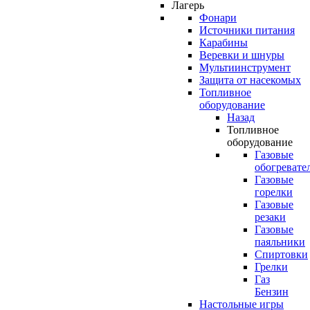
Лагерь
Фонари
Источники питания
Карабины
Веревки и шнуры
Мультиинструмент
Защита от насекомых
Топливное
оборудование
Назад
Топливное
оборудование
Газовые
обогревате
Газовые
горелки
Газовые
резаки
Газовые
паяльники
Спиртовки
Грелки
Газ
Бензин
Настольные игры