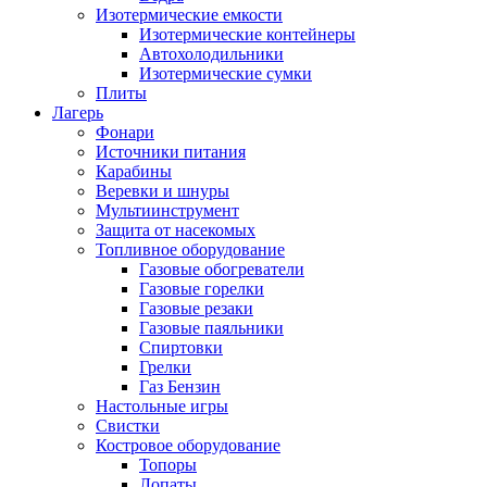
Изотермические емкости
Изотермические контейнеры
Автохолодильники
Изотермические сумки
Плиты
Лагерь
Фонари
Источники питания
Карабины
Веревки и шнуры
Мультиинструмент
Защита от насекомых
Топливное оборудование
Газовые обогреватели
Газовые горелки
Газовые резаки
Газовые паяльники
Спиртовки
Грелки
Газ Бензин
Настольные игры
Свистки
Костровое оборудование
Топоры
Лопаты