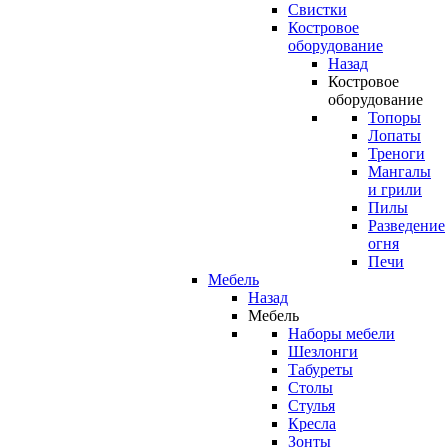
Свистки
Костровое
оборудование
Назад
Костровое
оборудование
Топоры
Лопаты
Треноги
Мангалы
и грили
Пилы
Разведение
огня
Печи
Мебель
Назад
Мебель
Наборы мебели
Шезлонги
Табуреты
Столы
Стулья
Кресла
Зонты