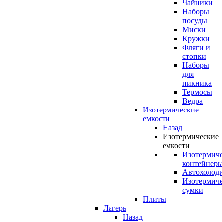
Чайники
Наборы
посуды
Миски
Кружки
Фляги и
стопки
Наборы
для
пикника
Термосы
Ведра
Изотермические
емкости
Назад
Изотермические
емкости
Изотермич
контейнер
Автохолод
Изотермич
сумки
Плиты
Лагерь
Назад