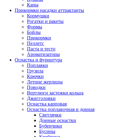
Каны
Прикормки насадки аттрактанты
Кормушки
Рогатки и ракеты
Формы
Бойлы
Прикормки
Пеллетс
Паста и тесто
Ароматизаторы
Оснастка и фурнитура
Поплавки
Грузила
Крючки
Летние жерлицы
Поводки
Вертлюги застежки кольца
Джигголовки
Оснастка карповая
Оснастка поплавочная и донная
Светлячки
Донные оснастки
Бубенчики
Бусины
Кембрики