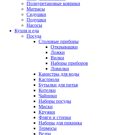
Полиуретановые коврики
Матрасы
Сидушки
Подушки
Насосы
Кухня и еда
Посуда
Столовые приборы
Открывашки
Ложки
Вилки
Наборы приборов
Ловилки
Канистры для воды
Кастрюли
Бутылки для питья
Котелки
Чайники
Наборы посуды
Миски
Кружки
Фляги и стопки
Наборы для пикника
Термосы
Ведра