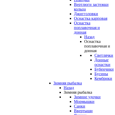
Вертлюги застежки
кольца
Джигголовки
Оснастка карповая
Оснастка
поплавочная и
донная
Назад
Оснастка
поплавочная и
донная
Светлячки
Донные
оснастки
Бубенчики
Бусины
Кембрики
Зимняя рыбалка
Назад
Зимняя рыбалка
Зимние удочки
Мормышки
Санки
Ввертыши