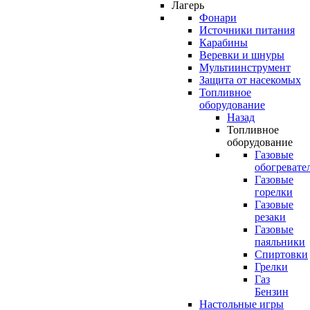
Лагерь
Фонари
Источники питания
Карабины
Веревки и шнуры
Мультиинструмент
Защита от насекомых
Топливное
оборудование
Назад
Топливное
оборудование
Газовые
обогревате
Газовые
горелки
Газовые
резаки
Газовые
паяльники
Спиртовки
Грелки
Газ
Бензин
Настольные игры