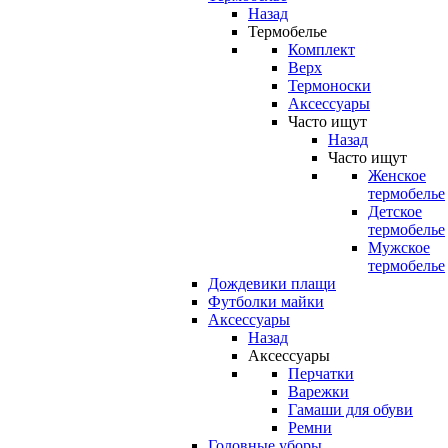
Назад
Термобелье
Комплект
Верх
Термоноски
Аксессуары
Часто ищут
Назад
Часто ищут
Женское
термобелье
Детское
термобелье
Мужское
термобелье
Дождевики плащи
Футболки майки
Аксессуары
Назад
Аксессуары
Перчатки
Варежки
Гамаши для обуви
Ремни
Головные уборы