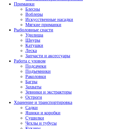
Приманки
Блесны
Воблеры
Искусственные насадки
Мягкие приманки
Рыболовные снасти
Удилища
Шнуры
Катушки
Леска
Запчасти и аксессуары
Работа с уловом
Подсачеки
Подъемники
Раколовки
Багры
Захваты
Зевники и экстракторы
Остроги
Хранение и транспортировка
Садки
Ящики и коробки
Сушилки
Чехлы и тубусы
Куканы