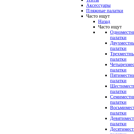
Аксессуары
Пляжные палатки
Часто ищут
Назад
Часто ищут
Одноместн
палатки
Двухместн
палатки
Трехместн
палатки
Четырехме
палатки
Пятиместн
палатки
Шестимест
палатки
Семиместн
палатки
Восьмимес
палатки
Девятимес
палатки
Десятимес