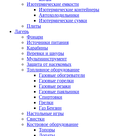
Изотермические емкости
Изотермические контейнеры
Автохолодильники
Изотермические сумки
Плиты
Лагерь
Фонари
Источники питания
Карабины
Веревки и шнуры
Мультиинструмент
Защита от насекомых
Топливное оборудование
Газовые обогреватели
Газовые горелки
Газовые резаки
Газовые паяльники
Спиртовки
Грелки
Газ Бензин
Настольные игры
Свистки
Костровое оборудование
Топоры
Лопаты