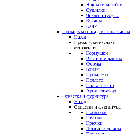
Ящики и коробки
Сушилки
Чехлы и тубусы
Куканы
Каны
Прикормки насадки аттрактанты
Назад
Прикормки насадки
аттрактанты
Кормушки
Рогатки и ракеты
Формы
Бойлы
Прикормки
Пеллетс
Паста и тесто
Ароматизаторы
Оснастка и фурнитура
Назад
Оснастка и фурнитура
Поплавки
Грузила
Крючки
Летние жерлицы
Поводки