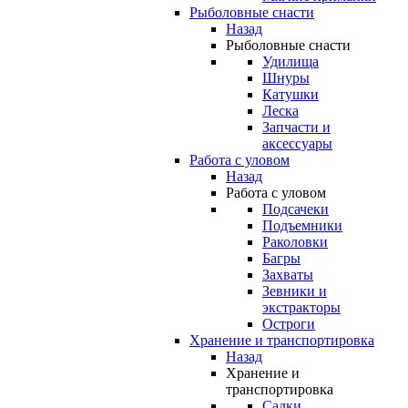
Рыболовные снасти
Назад
Рыболовные снасти
Удилища
Шнуры
Катушки
Леска
Запчасти и
аксессуары
Работа с уловом
Назад
Работа с уловом
Подсачеки
Подъемники
Раколовки
Багры
Захваты
Зевники и
экстракторы
Остроги
Хранение и транспортировка
Назад
Хранение и
транспортировка
Садки