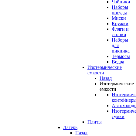
Чайники
Наборы
посуды
Миски
Кружки
Фляги и
стопки
Наборы
для
пикника
Термосы
Ведра
Изотермические
емкости
Назад
Изотермические
емкости
Изотермич
контейнер
Автохолод
Изотермич
сумки
Плиты
Лагерь
Назад