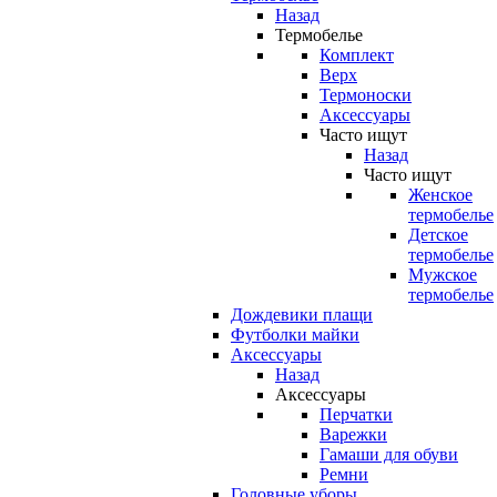
Назад
Термобелье
Комплект
Верх
Термоноски
Аксессуары
Часто ищут
Назад
Часто ищут
Женское
термобелье
Детское
термобелье
Мужское
термобелье
Дождевики плащи
Футболки майки
Аксессуары
Назад
Аксессуары
Перчатки
Варежки
Гамаши для обуви
Ремни
Головные уборы