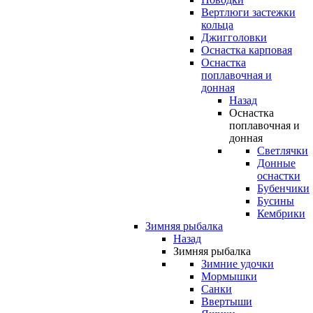
Вертлюги застежки
кольца
Джигголовки
Оснастка карповая
Оснастка
поплавочная и
донная
Назад
Оснастка
поплавочная и
донная
Светлячки
Донные
оснастки
Бубенчики
Бусины
Кембрики
Зимняя рыбалка
Назад
Зимняя рыбалка
Зимние удочки
Мормышки
Санки
Ввертыши