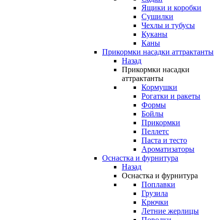
Ящики и коробки
Сушилки
Чехлы и тубусы
Куканы
Каны
Прикормки насадки аттрактанты
Назад
Прикормки насадки
аттрактанты
Кормушки
Рогатки и ракеты
Формы
Бойлы
Прикормки
Пеллетс
Паста и тесто
Ароматизаторы
Оснастка и фурнитура
Назад
Оснастка и фурнитура
Поплавки
Грузила
Крючки
Летние жерлицы
Поводки