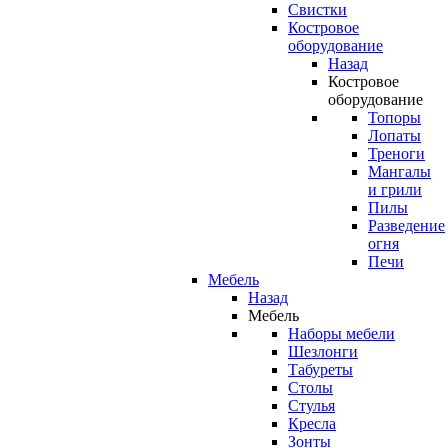
Свистки
Костровое
оборудование
Назад
Костровое
оборудование
Топоры
Лопаты
Треноги
Мангалы
и грили
Пилы
Разведение
огня
Печи
Мебель
Назад
Мебель
Наборы мебели
Шезлонги
Табуреты
Столы
Стулья
Кресла
Зонты