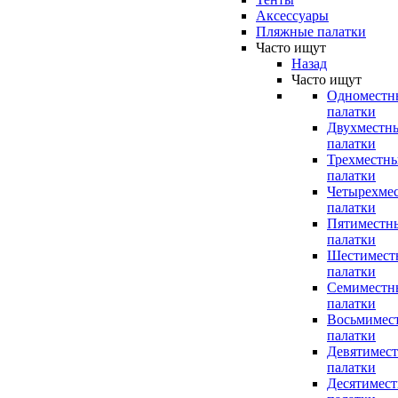
Аксессуары
Пляжные палатки
Часто ищут
Назад
Часто ищут
Одноместн
палатки
Двухместн
палатки
Трехместн
палатки
Четырехме
палатки
Пятиместн
палатки
Шестимест
палатки
Семиместн
палатки
Восьмимес
палатки
Девятимес
палатки
Десятимес