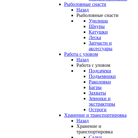
Рыболовные снасти
Назад
Рыболовные снасти
Удилища
Шнуры
Катушки
Леска
Запчасти и
аксессуары
Работа с уловом
Назад
Работа с уловом
Подсачеки
Подъемники
Раколовки
Багры
Захваты
Зевники и
экстракторы
Остроги
Хранение и транспортировка
Назад
Хранение и
транспортировка
Садки