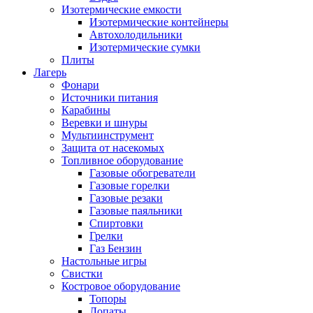
Изотермические емкости
Изотермические контейнеры
Автохолодильники
Изотермические сумки
Плиты
Лагерь
Фонари
Источники питания
Карабины
Веревки и шнуры
Мультиинструмент
Защита от насекомых
Топливное оборудование
Газовые обогреватели
Газовые горелки
Газовые резаки
Газовые паяльники
Спиртовки
Грелки
Газ Бензин
Настольные игры
Свистки
Костровое оборудование
Топоры
Лопаты