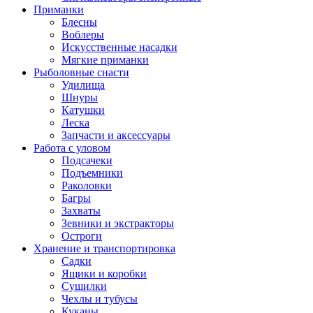
Приманки
Блесны
Воблеры
Искусственные насадки
Мягкие приманки
Рыболовные снасти
Удилища
Шнуры
Катушки
Леска
Запчасти и аксессуары
Работа с уловом
Подсачеки
Подъемники
Раколовки
Багры
Захваты
Зевники и экстракторы
Остроги
Хранение и транспортировка
Садки
Ящики и коробки
Сушилки
Чехлы и тубусы
Куканы