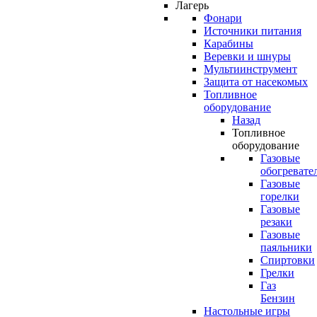
Лагерь
Фонари
Источники питания
Карабины
Веревки и шнуры
Мультиинструмент
Защита от насекомых
Топливное
оборудование
Назад
Топливное
оборудование
Газовые
обогревате
Газовые
горелки
Газовые
резаки
Газовые
паяльники
Спиртовки
Грелки
Газ
Бензин
Настольные игры