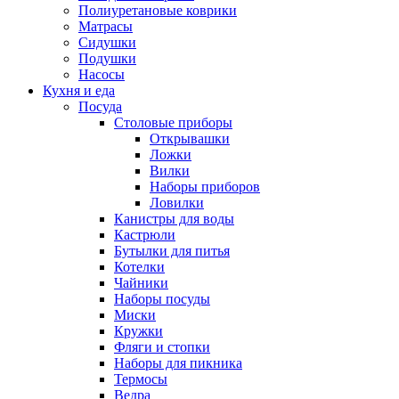
Полиуретановые коврики
Матрасы
Сидушки
Подушки
Насосы
Кухня и еда
Посуда
Столовые приборы
Открывашки
Ложки
Вилки
Наборы приборов
Ловилки
Канистры для воды
Кастрюли
Бутылки для питья
Котелки
Чайники
Наборы посуды
Миски
Кружки
Фляги и стопки
Наборы для пикника
Термосы
Ведра