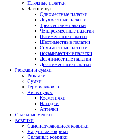
Пляжные палатки
Часто ищут
Одноместные палатки
Двухместные палатки
Трехместные палатки
Четырехместные палатки
Пятиместные палатки
Шестиместные палатки
Семиместные палатки
Восьмиместные палатки
Девятиместные палатки
Десятиместные палатки
Рюкзаки и сумки
Рюкзаки
Сумки
Гермоупаковка
Аксессуары
Косметички
Накидки
Аптечки
Спальные мешки
Коврики
Самонадувающиеся коврики
Надувные коврики
Складные коврики