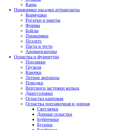
Каны
Прикормки насадки аттрактанты
Кормушки
Рогатки и ракеты
Формы
Бойлы
Прикормки
Пеллетс
Паста и тесто
Ароматизаторы
Оснастка и фурнитура
Поплавки
Грузила
Крючки
Летние жерлицы
Поводки
Вертлюги застежки кольца
Джигголовки
Оснастка карповая
Оснастка поплавочная и донная
Светлячки
Донные оснастки
Бубенчики
Бусины
Кембрики