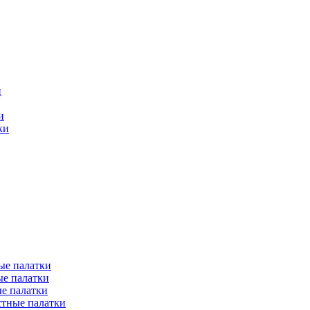
и
и
ки
ые палатки
е палатки
е палатки
тные палатки