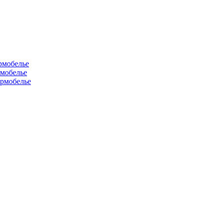
рмобелье
рмобелье
рмобелье