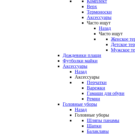
Комплект
Верх
Термоноски
Аксессуары
Часто ищут
Назад
Часто ищут
Женское те
Детское те
Мужское те
Дождевики плащи
Футболки майки
Аксессуары
Назад
Аксессуары
Перчатки
Варежки
Гамаши для обуви
Ремни
Головные уборы
Назад
Головные уборы
Шляпы панамы
Шапки
Балаклавы