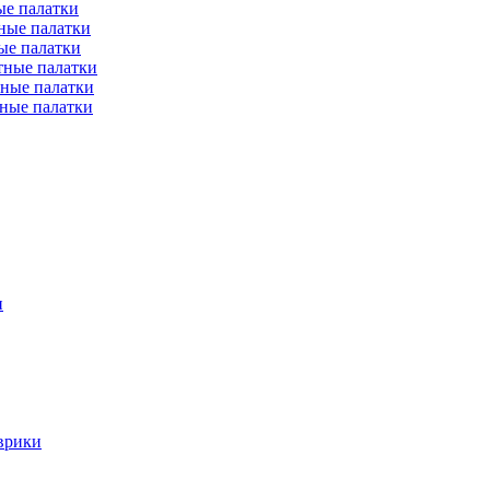
е палатки
ные палатки
ые палатки
тные палатки
ные палатки
ные палатки
и
врики