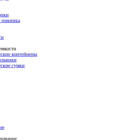
опки
 пикника
ти
емкости
ские контейнеры
ильники
ские сумки
ие
дование