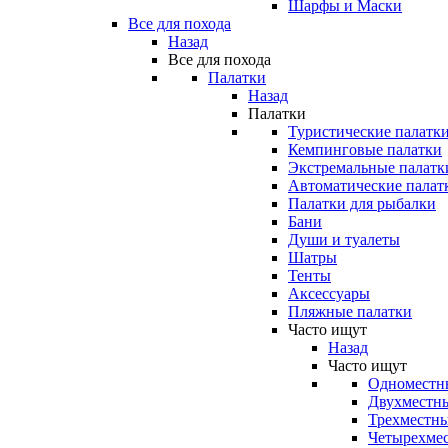
Шарфы и Маски
Все для похода
Назад
Все для похода
Палатки
Назад
Палатки
Туристические палатк
Кемпинговые палатки
Экстремальные палатк
Автоматические палат
Палатки для рыбалки
Бани
Души и туалеты
Шатры
Тенты
Аксессуары
Пляжные палатки
Часто ищут
Назад
Часто ищут
Одноместн
Двухместны
Трехместны
Четырехмес