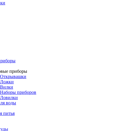
ики
приборы
овые приборы
Открывашки
Ложки
Вилки
Наборы приборов
Ловилки
ля воды
я питья
суды