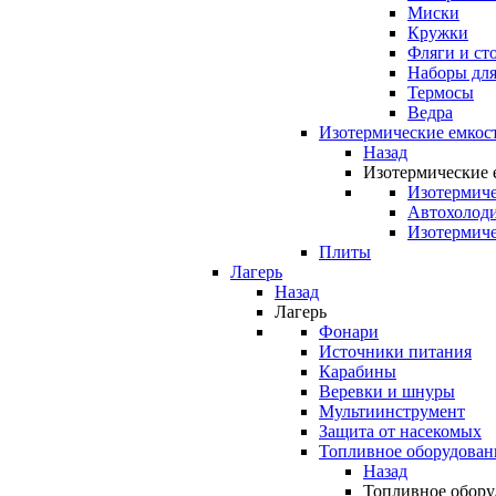
Миски
Кружки
Фляги и ст
Наборы для
Термосы
Ведра
Изотермические емкос
Назад
Изотермические 
Изотермиче
Автохолод
Изотермиче
Плиты
Лагерь
Назад
Лагерь
Фонари
Источники питания
Карабины
Веревки и шнуры
Мультиинструмент
Защита от насекомых
Топливное оборудован
Назад
Топливное обору