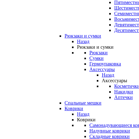
Пятиместны
Шестимест
Семиместн
Восьмимес
Девятимест
Десятимест
Рюкзаки и сумки
Назад
Рюкзаки и сумки
Рюкзаки
Сумки
Гермоупаковка
Аксессуары
Назад
Аксессуары
Косметичк
Накидки
Аптечки
Спальные мешки
Коврики
Назад
Коврики
Самонадувающиеся ко
Надувные коврики
Складные коврики