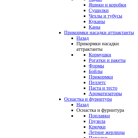
Ящики и коробки
Сушилки
Чехлы и тубусы
Куканы
Каны
Прикормки насадки аттрактанты
Назад
Прикормки насадки
аттрактанты
Кормушки
Рогатки и ракеты
Формы
Бойлы
Прикормки
Пеллетс
Паста и тесто
Ароматизаторы
Оснастка и фурнитура
Назад
Оснастка и фурнитура
Поплавки
Грузила
Крючки
Летние жерлицы
Поводки