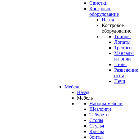
Свистки
Костровое
оборудование
Назад
Костровое
оборудование
Топоры
Лопаты
Треноги
Мангалы
и грили
Пилы
Разведение
огня
Печи
Мебель
Назад
Мебель
Наборы мебели
Шезлонги
Табуреты
Столы
Стулья
Кресла
Зонты