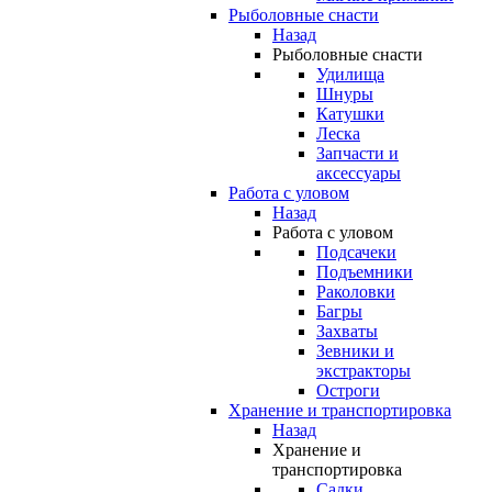
Рыболовные снасти
Назад
Рыболовные снасти
Удилища
Шнуры
Катушки
Леска
Запчасти и
аксессуары
Работа с уловом
Назад
Работа с уловом
Подсачеки
Подъемники
Раколовки
Багры
Захваты
Зевники и
экстракторы
Остроги
Хранение и транспортировка
Назад
Хранение и
транспортировка
Садки