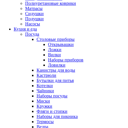
Полиуретановые коврики
Матрасы
Сидушки
Подушки
Насосы
Кухня и еда
Посуда
Столовые приборы
Открывашки
Ложки
Вилки
Наборы приборов
Ловилки
Канистры для воды
Кастрюли
Бутылки для питья
Котелки
Чайники
Наборы посуды
Миски
Кружки
Фляги и стопки
Наборы для пикника
Термосы
Ведра