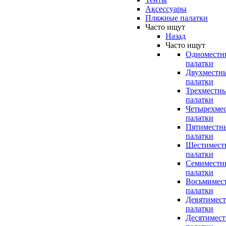
Аксессуары
Пляжные палатки
Часто ищут
Назад
Часто ищут
Одноместн
палатки
Двухместн
палатки
Трехместн
палатки
Четырехме
палатки
Пятиместн
палатки
Шестимест
палатки
Семиместн
палатки
Восьмимес
палатки
Девятимес
палатки
Десятимес