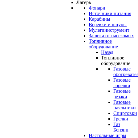
Лагерь
Фонари
Источники питания
Карабины
Веревки и шнуры
Мультиинструмент
Защита от насекомых
Топливное
оборудование
Назад
Топливное
оборудование
Газовые
обогревате
Газовые
горелки
Газовые
резаки
Газовые
паяльники
Спиртовки
Грелки
Газ
Бензин
Настольные игры