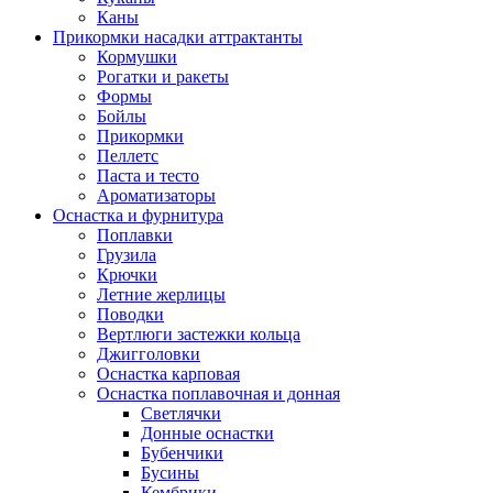
Каны
Прикормки насадки аттрактанты
Кормушки
Рогатки и ракеты
Формы
Бойлы
Прикормки
Пеллетс
Паста и тесто
Ароматизаторы
Оснастка и фурнитура
Поплавки
Грузила
Крючки
Летние жерлицы
Поводки
Вертлюги застежки кольца
Джигголовки
Оснастка карповая
Оснастка поплавочная и донная
Светлячки
Донные оснастки
Бубенчики
Бусины
Кембрики