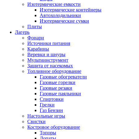
Изотермические емкости
Изотермические контейнеры
Автохолодильники
Изотермические сумки
Плиты
Лагерь
Фонари
Источники питания
Карабины
Веревки и шнуры
Мультиинструмент
Защита от насекомых
Топливное оборудование
Газовые обогреватели
Газовые горелки
Газовые резаки
Газовые паяльники
Спиртовки
Грелки
Газ Бензин
Настольные игры
Свистки
Костровое оборудование
Топоры
Лопаты