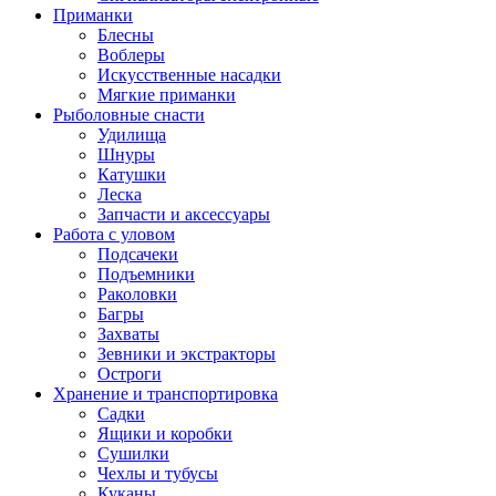
Приманки
Блесны
Воблеры
Искусственные насадки
Мягкие приманки
Рыболовные снасти
Удилища
Шнуры
Катушки
Леска
Запчасти и аксессуары
Работа с уловом
Подсачеки
Подъемники
Раколовки
Багры
Захваты
Зевники и экстракторы
Остроги
Хранение и транспортировка
Садки
Ящики и коробки
Сушилки
Чехлы и тубусы
Куканы