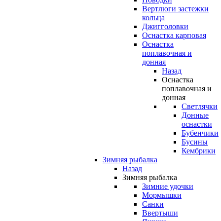
Вертлюги застежки
кольца
Джигголовки
Оснастка карповая
Оснастка
поплавочная и
донная
Назад
Оснастка
поплавочная и
донная
Светлячки
Донные
оснастки
Бубенчики
Бусины
Кембрики
Зимняя рыбалка
Назад
Зимняя рыбалка
Зимние удочки
Мормышки
Санки
Ввертыши