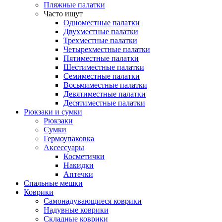
Пляжные палатки
Часто ищут
Одноместные палатки
Двухместные палатки
Трехместные палатки
Четырехместные палатки
Пятиместные палатки
Шестиместные палатки
Семиместные палатки
Восьмиместные палатки
Девятиместные палатки
Десятиместные палатки
Рюкзаки и сумки
Рюкзаки
Сумки
Гермоупаковка
Аксессуары
Косметички
Накидки
Аптечки
Спальные мешки
Коврики
Самонадувающиеся коврики
Надувные коврики
Складные коврики