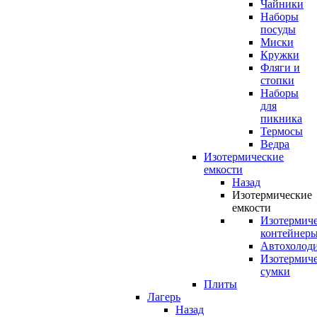
Чайники
Наборы
посуды
Миски
Кружки
Фляги и
стопки
Наборы
для
пикника
Термосы
Ведра
Изотермические
емкости
Назад
Изотермические
емкости
Изотермич
контейнер
Автохолод
Изотермич
сумки
Плиты
Лагерь
Назад