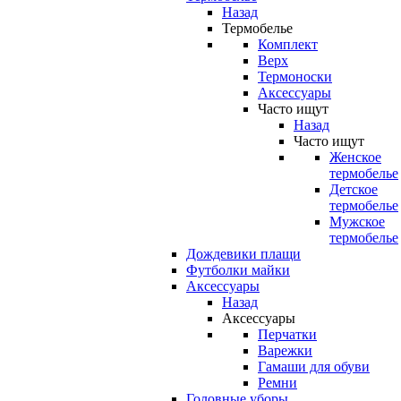
Назад
Термобелье
Комплект
Верх
Термоноски
Аксессуары
Часто ищут
Назад
Часто ищут
Женское
термобелье
Детское
термобелье
Мужское
термобелье
Дождевики плащи
Футболки майки
Аксессуары
Назад
Аксессуары
Перчатки
Варежки
Гамаши для обуви
Ремни
Головные уборы