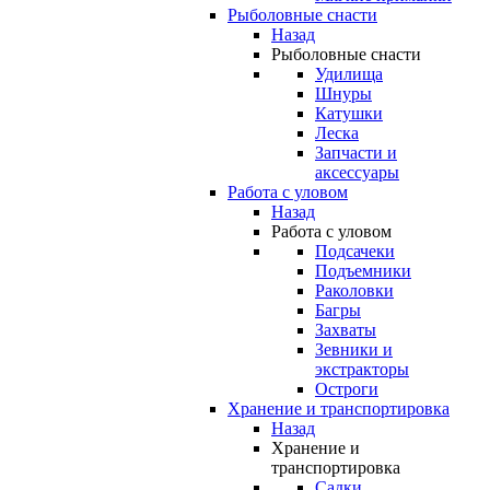
Рыболовные снасти
Назад
Рыболовные снасти
Удилища
Шнуры
Катушки
Леска
Запчасти и
аксессуары
Работа с уловом
Назад
Работа с уловом
Подсачеки
Подъемники
Раколовки
Багры
Захваты
Зевники и
экстракторы
Остроги
Хранение и транспортировка
Назад
Хранение и
транспортировка
Садки