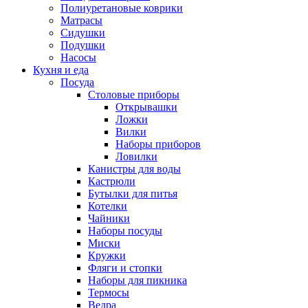
Полиуретановые коврики
Матрасы
Сидушки
Подушки
Насосы
Кухня и еда
Посуда
Столовые приборы
Открывашки
Ложки
Вилки
Наборы приборов
Ловилки
Канистры для воды
Кастрюли
Бутылки для питья
Котелки
Чайники
Наборы посуды
Миски
Кружки
Фляги и стопки
Наборы для пикника
Термосы
Ведра