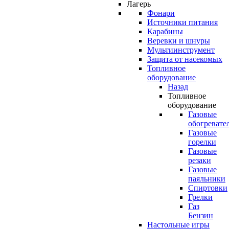
Лагерь
Фонари
Источники питания
Карабины
Веревки и шнуры
Мультиинструмент
Защита от насекомых
Топливное
оборудование
Назад
Топливное
оборудование
Газовые
обогревате
Газовые
горелки
Газовые
резаки
Газовые
паяльники
Спиртовки
Грелки
Газ
Бензин
Настольные игры