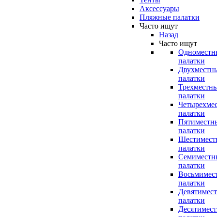
Аксессуары
Пляжные палатки
Часто ищут
Назад
Часто ищут
Одноместн
палатки
Двухместн
палатки
Трехместн
палатки
Четырехме
палатки
Пятиместн
палатки
Шестимест
палатки
Семиместн
палатки
Восьмимес
палатки
Девятимес
палатки
Десятимес