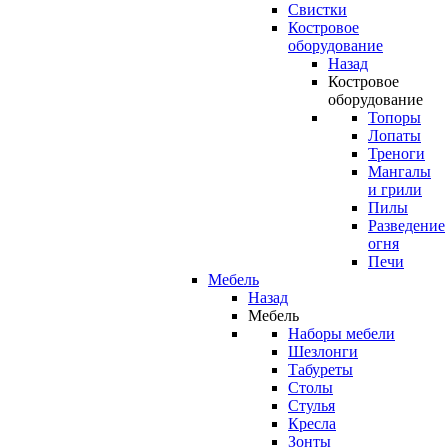
Свистки
Костровое
оборудование
Назад
Костровое
оборудование
Топоры
Лопаты
Треноги
Мангалы
и грили
Пилы
Разведение
огня
Печи
Мебель
Назад
Мебель
Наборы мебели
Шезлонги
Табуреты
Столы
Стулья
Кресла
Зонты