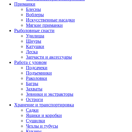
Приманки
Блесны
Воблеры
Искусственные насадки
Мягкие приманки
Рыболовные снасти
Удилища
Шнуры
Катушки
Леска
Запчасти и аксессуары
Работа с уловом
Подсачеки
Подъемники
Раколовки
Багры
Захваты
Зевники и экстракторы
Остроги
Хранение и транспортировка
Садки
Ящики и коробки
Сушилки
Чехлы и тубусы
Куканы