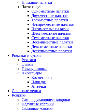
Пляжные палатки
Часто ищут
Одноместные палатки
Двухместные палатки
Трехместные палатки
Четырехместные палатки
Пятиместные палатки
Шестиместные палатки
Семиместные палатки
Восьмиместные палатки
Девятиместные палатки
Десятиместные палатки
Рюкзаки и сумки
Рюкзаки
Сумки
Гермоупаковка
Аксессуары
Косметички
Накидки
Аптечки
Спальные мешки
Коврики
Самонадувающиеся коврики
Надувные коврики
Складные коврики