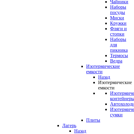
Чайники
Наборы
посуды
Миски
Кружки
Фляги и
стопки
Наборы
для
пикника
Термосы
Ведра
Изотермические
емкости
Назад
Изотермические
емкости
Изотермич
контейнер
Автохолод
Изотермич
сумки
Плиты
Лагерь
Назад