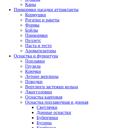
Каны
Прикормки насадки аттрактанты
Кормушки
Рогатки и ракеты
Формы
Бойлы
Прикормки
Пеллетс
Паста и тесто
Ароматизаторы
Оснастка и фурнитура
Поплавки
Грузила
Крючки
Летние жерлицы
Поводки
Вертлюги застежки кольца
Джигголовки
Оснастка карповая
Оснастка поплавочная и донная
Светлячки
Донные оснастки
Бубенчики
Бусины
Кембрики