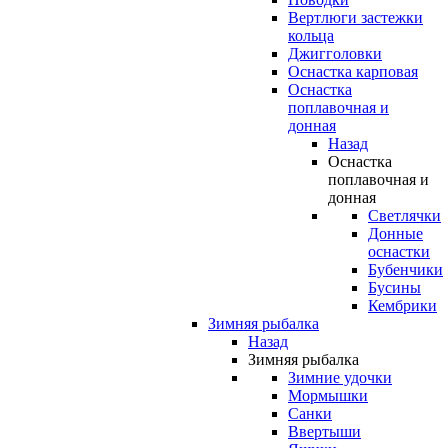
Вертлюги застежки
кольца
Джигголовки
Оснастка карповая
Оснастка
поплавочная и
донная
Назад
Оснастка
поплавочная и
донная
Светлячки
Донные
оснастки
Бубенчики
Бусины
Кембрики
Зимняя рыбалка
Назад
Зимняя рыбалка
Зимние удочки
Мормышки
Санки
Ввертыши