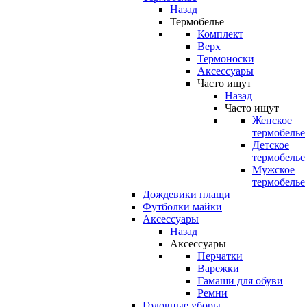
Назад
Термобелье
Комплект
Верх
Термоноски
Аксессуары
Часто ищут
Назад
Часто ищут
Женское
термобелье
Детское
термобелье
Мужское
термобелье
Дождевики плащи
Футболки майки
Аксессуары
Назад
Аксессуары
Перчатки
Варежки
Гамаши для обуви
Ремни
Головные уборы