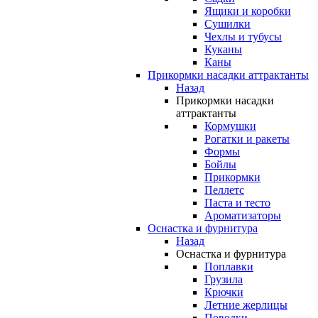
Ящики и коробки
Сушилки
Чехлы и тубусы
Куканы
Каны
Прикормки насадки аттрактанты
Назад
Прикормки насадки
аттрактанты
Кормушки
Рогатки и ракеты
Формы
Бойлы
Прикормки
Пеллетс
Паста и тесто
Ароматизаторы
Оснастка и фурнитура
Назад
Оснастка и фурнитура
Поплавки
Грузила
Крючки
Летние жерлицы
Поводки