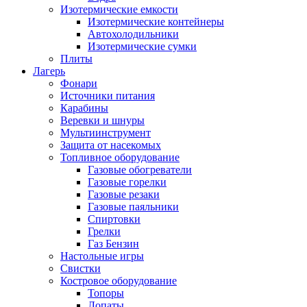
Изотермические емкости
Изотермические контейнеры
Автохолодильники
Изотермические сумки
Плиты
Лагерь
Фонари
Источники питания
Карабины
Веревки и шнуры
Мультиинструмент
Защита от насекомых
Топливное оборудование
Газовые обогреватели
Газовые горелки
Газовые резаки
Газовые паяльники
Спиртовки
Грелки
Газ Бензин
Настольные игры
Свистки
Костровое оборудование
Топоры
Лопаты