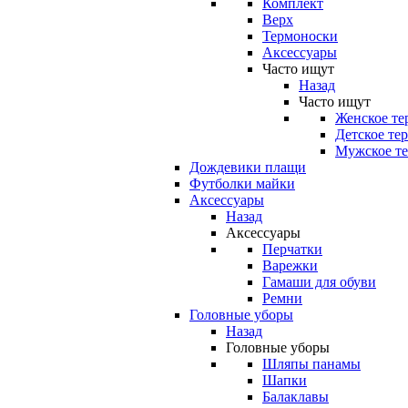
Комплект
Верх
Термоноски
Аксессуары
Часто ищут
Назад
Часто ищут
Женское те
Детское те
Мужское те
Дождевики плащи
Футболки майки
Аксессуары
Назад
Аксессуары
Перчатки
Варежки
Гамаши для обуви
Ремни
Головные уборы
Назад
Головные уборы
Шляпы панамы
Шапки
Балаклавы