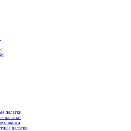
и
и
ки
ые палатки
е палатки
е палатки
тные палатки