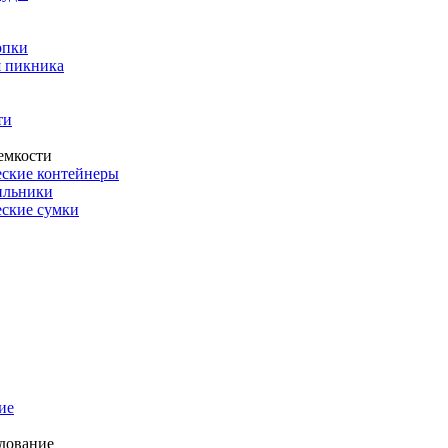
опки
 пикника
ти
емкости
ские контейнеры
ильники
ские сумки
ие
дование