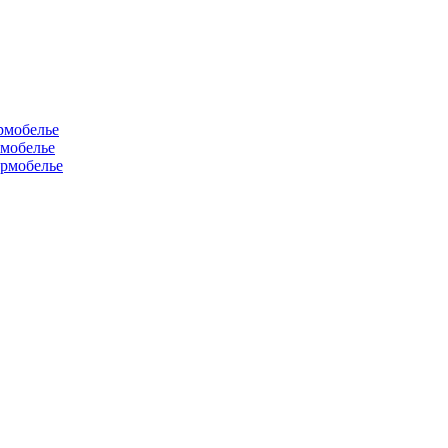
рмобелье
рмобелье
рмобелье