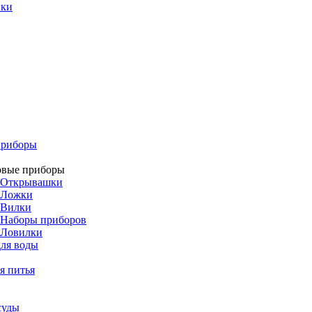
ики
приборы
овые приборы
Открывашки
Ложки
Вилки
Наборы приборов
Ловилки
ля воды
я питья
суды