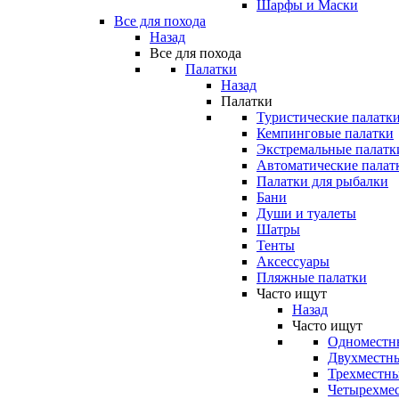
Шарфы и Маски
Все для похода
Назад
Все для похода
Палатки
Назад
Палатки
Туристические палатк
Кемпинговые палатки
Экстремальные палатк
Автоматические палат
Палатки для рыбалки
Бани
Души и туалеты
Шатры
Тенты
Аксессуары
Пляжные палатки
Часто ищут
Назад
Часто ищут
Одноместн
Двухместны
Трехместны
Четырехмес