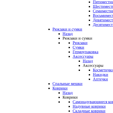
Пятиместны
Шестимест
Семиместн
Восьмимес
Девятимест
Десятимест
Рюкзаки и сумки
Назад
Рюкзаки и сумки
Рюкзаки
Сумки
Гермоупаковка
Аксессуары
Назад
Аксессуары
Косметичк
Накидки
Аптечки
Спальные мешки
Коврики
Назад
Коврики
Самонадувающиеся ко
Надувные коврики
Складные коврики