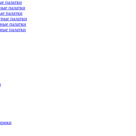
е палатки
ные палатки
ые палатки
тные палатки
ные палатки
ные палатки
и
врики