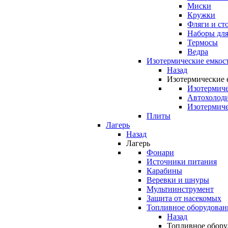
Миски
Кружки
Фляги и ст
Наборы для
Термосы
Ведра
Изотермические емкос
Назад
Изотермические 
Изотермиче
Автохолод
Изотермиче
Плиты
Лагерь
Назад
Лагерь
Фонари
Источники питания
Карабины
Веревки и шнуры
Мультиинструмент
Защита от насекомых
Топливное оборудован
Назад
Топливное обору