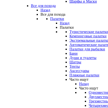
Шарфы и Маски
Все для похода
Назад
Все для похода
Палатки
Назад
Палатки
Туристические палатк
Кемпинговые палатки
Экстремальные палатк
Автоматические палат
Палатки для рыбалки
Бани
Души и туалеты
Шатры
Тенты
Аксессуары
Пляжные палатки
Часто ищут
Назад
Часто ищут
Одноместн
Двухместны
Трехместны
Четырехмес