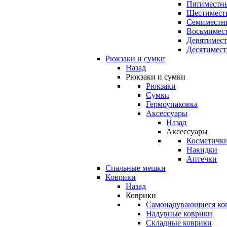
Пятиместны
Шестимест
Семиместн
Восьмимес
Девятимест
Десятимест
Рюкзаки и сумки
Назад
Рюкзаки и сумки
Рюкзаки
Сумки
Гермоупаковка
Аксессуары
Назад
Аксессуары
Косметичк
Накидки
Аптечки
Спальные мешки
Коврики
Назад
Коврики
Самонадувающиеся ко
Надувные коврики
Складные коврики