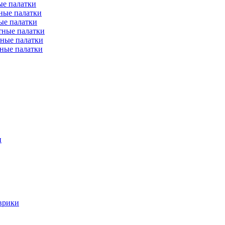
е палатки
ные палатки
ые палатки
тные палатки
ные палатки
ные палатки
и
врики