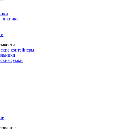
опки
 пикника
ти
емкости
ские контейнеры
ильники
ские сумки
ие
дование