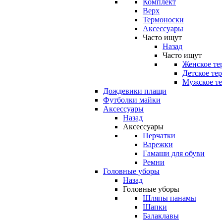
Комплект
Верх
Термоноски
Аксессуары
Часто ищут
Назад
Часто ищут
Женское те
Детское те
Мужское те
Дождевики плащи
Футболки майки
Аксессуары
Назад
Аксессуары
Перчатки
Варежки
Гамаши для обуви
Ремни
Головные уборы
Назад
Головные уборы
Шляпы панамы
Шапки
Балаклавы