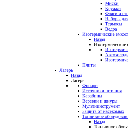
Миски
Кружки
Фляги и ст
Наборы для
Термосы
Ведра
Изотермические емкос
Назад
Изотермические 
Изотермиче
Автохолод
Изотермиче
Плиты
Лагерь
Назад
Лагерь
Фонари
Источники питания
Карабины
Веревки и шнуры
Мультиинструмент
Защита от насекомых
Топливное оборудован
Назад
Топливное обору