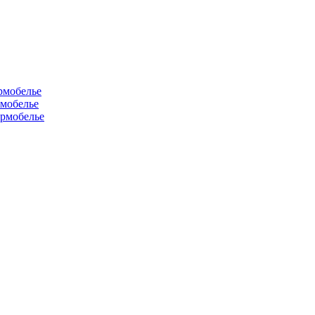
рмобелье
рмобелье
рмобелье