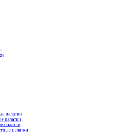
и
и
ки
ые палатки
е палатки
е палатки
тные палатки