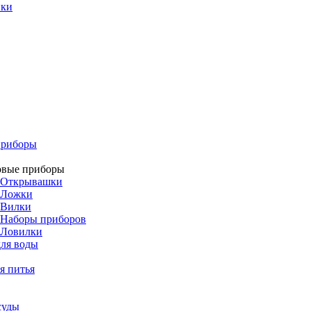
ики
приборы
овые приборы
Открывашки
Ложки
Вилки
Наборы приборов
Ловилки
ля воды
я питья
суды