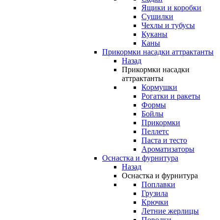
Ящики и коробки
Сушилки
Чехлы и тубусы
Куканы
Каны
Прикормки насадки аттрактанты
Назад
Прикормки насадки
аттрактанты
Кормушки
Рогатки и ракеты
Формы
Бойлы
Прикормки
Пеллетс
Паста и тесто
Ароматизаторы
Оснастка и фурнитура
Назад
Оснастка и фурнитура
Поплавки
Грузила
Крючки
Летние жерлицы
Поводки