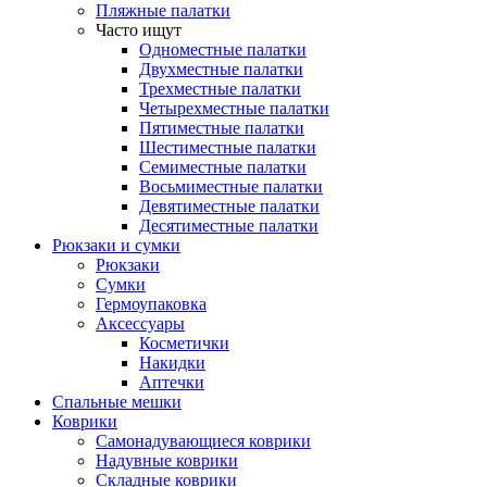
Пляжные палатки
Часто ищут
Одноместные палатки
Двухместные палатки
Трехместные палатки
Четырехместные палатки
Пятиместные палатки
Шестиместные палатки
Семиместные палатки
Восьмиместные палатки
Девятиместные палатки
Десятиместные палатки
Рюкзаки и сумки
Рюкзаки
Сумки
Гермоупаковка
Аксессуары
Косметички
Накидки
Аптечки
Спальные мешки
Коврики
Самонадувающиеся коврики
Надувные коврики
Складные коврики