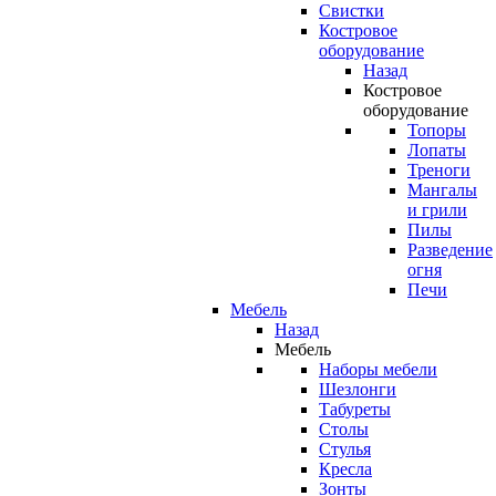
Свистки
Костровое
оборудование
Назад
Костровое
оборудование
Топоры
Лопаты
Треноги
Мангалы
и грили
Пилы
Разведение
огня
Печи
Мебель
Назад
Мебель
Наборы мебели
Шезлонги
Табуреты
Столы
Стулья
Кресла
Зонты