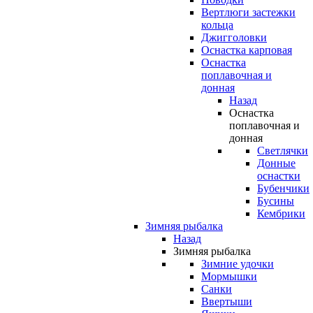
Вертлюги застежки
кольца
Джигголовки
Оснастка карповая
Оснастка
поплавочная и
донная
Назад
Оснастка
поплавочная и
донная
Светлячки
Донные
оснастки
Бубенчики
Бусины
Кембрики
Зимняя рыбалка
Назад
Зимняя рыбалка
Зимние удочки
Мормышки
Санки
Ввертыши