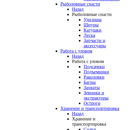
Рыболовные снасти
Назад
Рыболовные снасти
Удилища
Шнуры
Катушки
Леска
Запчасти и
аксессуары
Работа с уловом
Назад
Работа с уловом
Подсачеки
Подъемники
Раколовки
Багры
Захваты
Зевники и
экстракторы
Остроги
Хранение и транспортировка
Назад
Хранение и
транспортировка
Садки