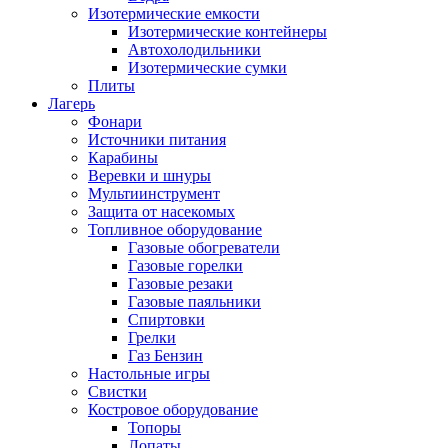
Изотермические емкости
Изотермические контейнеры
Автохолодильники
Изотермические сумки
Плиты
Лагерь
Фонари
Источники питания
Карабины
Веревки и шнуры
Мультиинструмент
Защита от насекомых
Топливное оборудование
Газовые обогреватели
Газовые горелки
Газовые резаки
Газовые паяльники
Спиртовки
Грелки
Газ Бензин
Настольные игры
Свистки
Костровое оборудование
Топоры
Лопаты