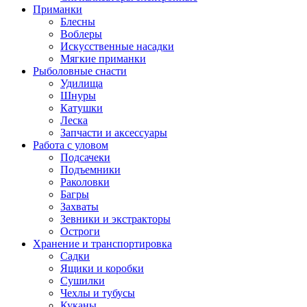
Приманки
Блесны
Воблеры
Искусственные насадки
Мягкие приманки
Рыболовные снасти
Удилища
Шнуры
Катушки
Леска
Запчасти и аксессуары
Работа с уловом
Подсачеки
Подъемники
Раколовки
Багры
Захваты
Зевники и экстракторы
Остроги
Хранение и транспортировка
Садки
Ящики и коробки
Сушилки
Чехлы и тубусы
Куканы