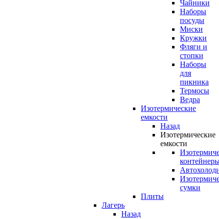
Чайники
Наборы
посуды
Миски
Кружки
Фляги и
стопки
Наборы
для
пикника
Термосы
Ведра
Изотермические
емкости
Назад
Изотермические
емкости
Изотермич
контейнер
Автохолод
Изотермич
сумки
Плиты
Лагерь
Назад