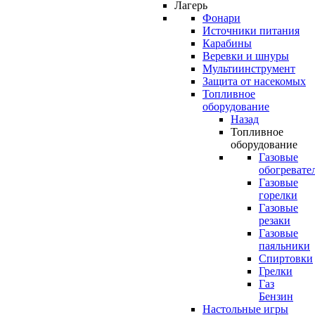
Лагерь
Фонари
Источники питания
Карабины
Веревки и шнуры
Мультиинструмент
Защита от насекомых
Топливное
оборудование
Назад
Топливное
оборудование
Газовые
обогревате
Газовые
горелки
Газовые
резаки
Газовые
паяльники
Спиртовки
Грелки
Газ
Бензин
Настольные игры