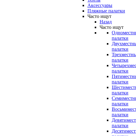
Аксессуары
Пляжные палатки
Часто ищут
Назад
Часто ищут
Одноместн
палатки
Двухместн
палатки
Трехместн
палатки
Четырехме
палатки
Пятиместн
палатки
Шестимест
палатки
Семиместн
палатки
Восьмимес
палатки
Девятимес
палатки
Десятимес