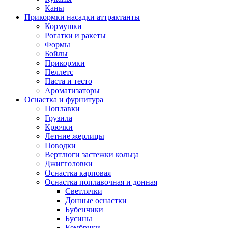
Каны
Прикормки насадки аттрактанты
Кормушки
Рогатки и ракеты
Формы
Бойлы
Прикормки
Пеллетс
Паста и тесто
Ароматизаторы
Оснастка и фурнитура
Поплавки
Грузила
Крючки
Летние жерлицы
Поводки
Вертлюги застежки кольца
Джигголовки
Оснастка карповая
Оснастка поплавочная и донная
Светлячки
Донные оснастки
Бубенчики
Бусины
Кембрики