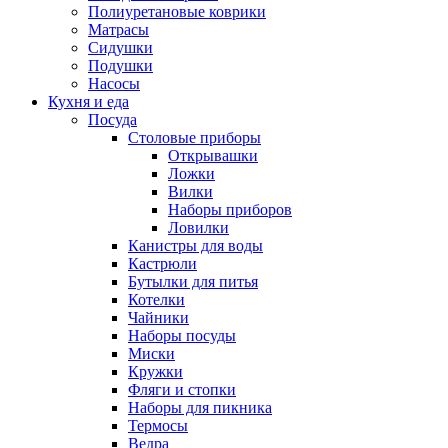
Полиуретановые коврики
Матрасы
Сидушки
Подушки
Насосы
Кухня и еда
Посуда
Столовые приборы
Открывашки
Ложки
Вилки
Наборы приборов
Ловилки
Канистры для воды
Кастрюли
Бутылки для питья
Котелки
Чайники
Наборы посуды
Миски
Кружки
Фляги и стопки
Наборы для пикника
Термосы
Ведра