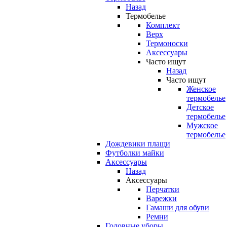
Назад
Термобелье
Комплект
Верх
Термоноски
Аксессуары
Часто ищут
Назад
Часто ищут
Женское
термобелье
Детское
термобелье
Мужское
термобелье
Дождевики плащи
Футболки майки
Аксессуары
Назад
Аксессуары
Перчатки
Варежки
Гамаши для обуви
Ремни
Головные уборы