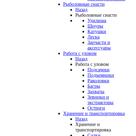
Рыболовные снасти
Назад
Рыболовные снасти
Удилища
Шнуры
Катушки
Леска
Запчасти и
аксессуары
Работа с уловом
Назад
Работа с уловом
Подсачеки
Подъемники
Раколовки
Багры
Захваты
Зевники и
экстракторы
Остроги
Хранение и транспортировка
Назад
Хранение и
транспортировка
Садки