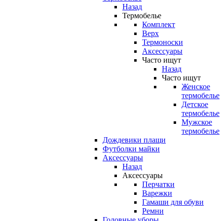
Назад
Термобелье
Комплект
Верх
Термоноски
Аксессуары
Часто ищут
Назад
Часто ищут
Женское
термобелье
Детское
термобелье
Мужское
термобелье
Дождевики плащи
Футболки майки
Аксессуары
Назад
Аксессуары
Перчатки
Варежки
Гамаши для обуви
Ремни
Головные уборы