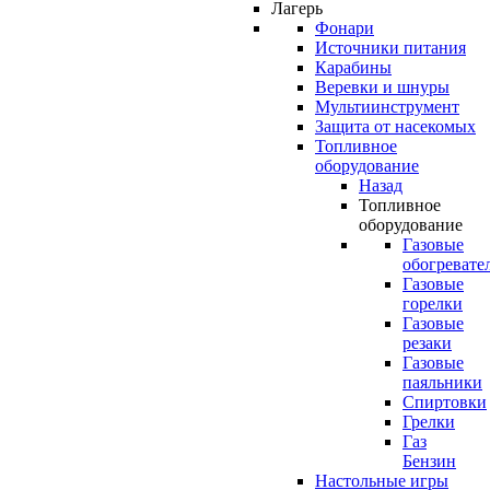
Лагерь
Фонари
Источники питания
Карабины
Веревки и шнуры
Мультиинструмент
Защита от насекомых
Топливное
оборудование
Назад
Топливное
оборудование
Газовые
обогревате
Газовые
горелки
Газовые
резаки
Газовые
паяльники
Спиртовки
Грелки
Газ
Бензин
Настольные игры