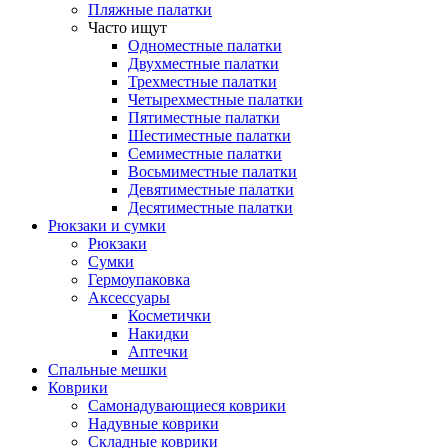
Пляжные палатки
Часто ищут
Одноместные палатки
Двухместные палатки
Трехместные палатки
Четырехместные палатки
Пятиместные палатки
Шестиместные палатки
Семиместные палатки
Восьмиместные палатки
Девятиместные палатки
Десятиместные палатки
Рюкзаки и сумки
Рюкзаки
Сумки
Гермоупаковка
Аксессуары
Косметички
Накидки
Аптечки
Спальные мешки
Коврики
Самонадувающиеся коврики
Надувные коврики
Складные коврики