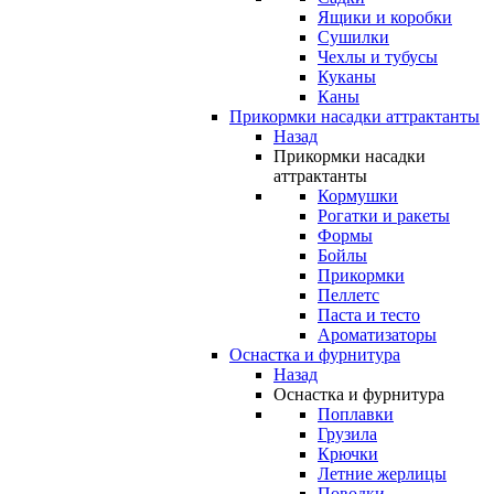
Ящики и коробки
Сушилки
Чехлы и тубусы
Куканы
Каны
Прикормки насадки аттрактанты
Назад
Прикормки насадки
аттрактанты
Кормушки
Рогатки и ракеты
Формы
Бойлы
Прикормки
Пеллетс
Паста и тесто
Ароматизаторы
Оснастка и фурнитура
Назад
Оснастка и фурнитура
Поплавки
Грузила
Крючки
Летние жерлицы
Поводки