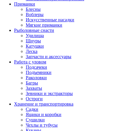
Приманки
Блесны
Воблеры
Искусственные насадки
Мягкие приманки
Рыболовные снасти
Удилища
Шнуры
Катушки
Леска
Запчасти и аксессуары
Работа с уловом
Подсачеки
Подъемники
Раколовки
Багры
Захваты
Зевники и экстракторы
Остроги
Хранение и транспортировка
Садки
Ящики и коробки
Сушилки
Чехлы и тубусы
Куканы