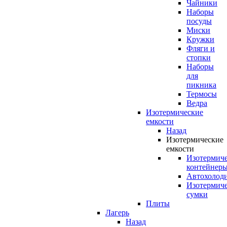
Чайники
Наборы
посуды
Миски
Кружки
Фляги и
стопки
Наборы
для
пикника
Термосы
Ведра
Изотермические
емкости
Назад
Изотермические
емкости
Изотермич
контейнер
Автохолод
Изотермич
сумки
Плиты
Лагерь
Назад