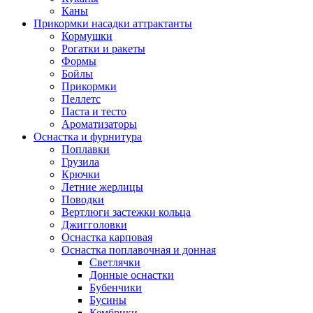
Каны
Прикормки насадки аттрактанты
Кормушки
Рогатки и ракеты
Формы
Бойлы
Прикормки
Пеллетс
Паста и тесто
Ароматизаторы
Оснастка и фурнитура
Поплавки
Грузила
Крючки
Летние жерлицы
Поводки
Вертлюги застежки кольца
Джигголовки
Оснастка карповая
Оснастка поплавочная и донная
Светлячки
Донные оснастки
Бубенчики
Бусины
Кембрики