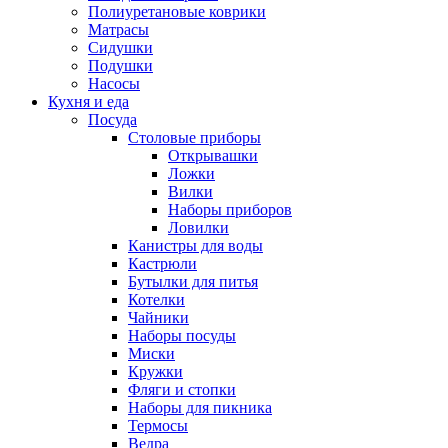
Полиуретановые коврики
Матрасы
Сидушки
Подушки
Насосы
Кухня и еда
Посуда
Столовые приборы
Открывашки
Ложки
Вилки
Наборы приборов
Ловилки
Канистры для воды
Кастрюли
Бутылки для питья
Котелки
Чайники
Наборы посуды
Миски
Кружки
Фляги и стопки
Наборы для пикника
Термосы
Ведра