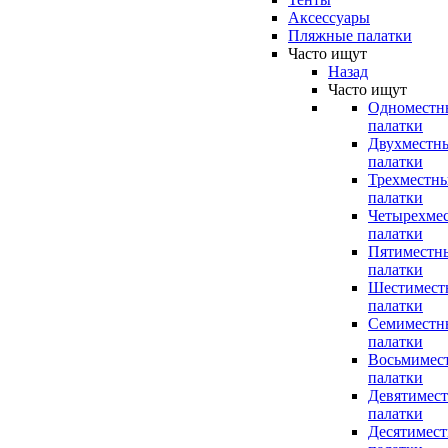
Аксессуары
Пляжные палатки
Часто ищут
Назад
Часто ищут
Одноместн
палатки
Двухместн
палатки
Трехместн
палатки
Четырехме
палатки
Пятиместн
палатки
Шестимест
палатки
Семиместн
палатки
Восьмимес
палатки
Девятимес
палатки
Десятимес