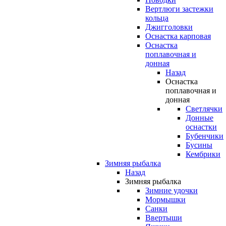
Вертлюги застежки
кольца
Джигголовки
Оснастка карповая
Оснастка
поплавочная и
донная
Назад
Оснастка
поплавочная и
донная
Светлячки
Донные
оснастки
Бубенчики
Бусины
Кембрики
Зимняя рыбалка
Назад
Зимняя рыбалка
Зимние удочки
Мормышки
Санки
Ввертыши