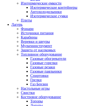
Изотермические емкости
Изотермические контейнеры
Автохолодильники
Изотермические сумки
Плиты
Лагерь
Фонари
Источники питания
Карабины
Веревки и шнуры
Мультиинструмент
Защита от насекомых
Топливное оборудование
Газовые обогреватели
Газовые горелки
Газовые резаки
Газовые паяльники
Спиртовки
Грелки
Газ Бензин
Настольные игры
Свистки
Костровое оборудование
Топоры
Лопаты