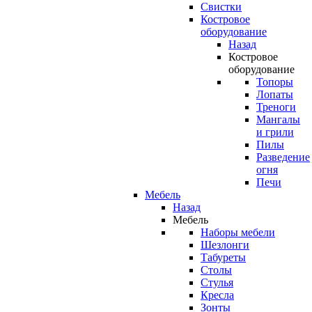
Свистки
Костровое
оборудование
Назад
Костровое
оборудование
Топоры
Лопаты
Треноги
Мангалы
и грили
Пилы
Разведение
огня
Печи
Мебель
Назад
Мебель
Наборы мебели
Шезлонги
Табуреты
Столы
Стулья
Кресла
Зонты