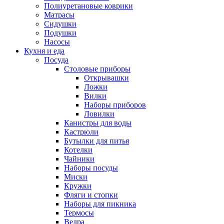
Полиуретановые коврики
Матрасы
Сидушки
Подушки
Насосы
Кухня и еда
Посуда
Столовые приборы
Открывашки
Ложки
Вилки
Наборы приборов
Ловилки
Канистры для воды
Кастрюли
Бутылки для питья
Котелки
Чайники
Наборы посуды
Миски
Кружки
Фляги и стопки
Наборы для пикника
Термосы
Ведра