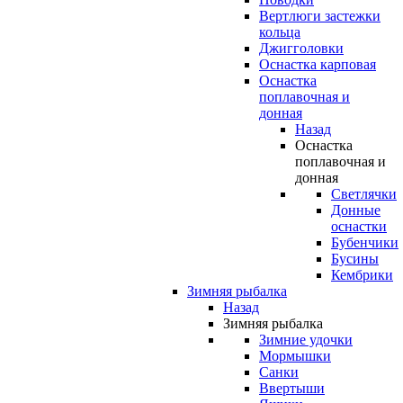
Вертлюги застежки
кольца
Джигголовки
Оснастка карповая
Оснастка
поплавочная и
донная
Назад
Оснастка
поплавочная и
донная
Светлячки
Донные
оснастки
Бубенчики
Бусины
Кембрики
Зимняя рыбалка
Назад
Зимняя рыбалка
Зимние удочки
Мормышки
Санки
Ввертыши