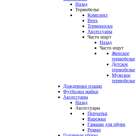
Назад
Термобелье
Комплект
Верх
Термоноски
Аксессуары
Часто ищут
Назад
Часто ищут
Женское
термобелье
Детское
термобелье
Мужское
термобелье
Дождевики плащи
Футболки майки
Аксессуары
Назад
Аксессуары
Перчатки
Варежки
Гамаши для обуви
Ремни
Головные уборы