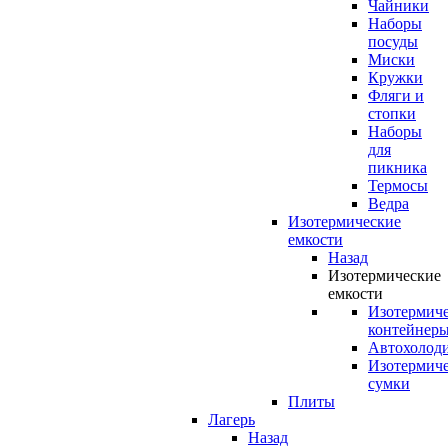
Чайники
Наборы
посуды
Миски
Кружки
Фляги и
стопки
Наборы
для
пикника
Термосы
Ведра
Изотермические
емкости
Назад
Изотермические
емкости
Изотермич
контейнер
Автохолод
Изотермич
сумки
Плиты
Лагерь
Назад