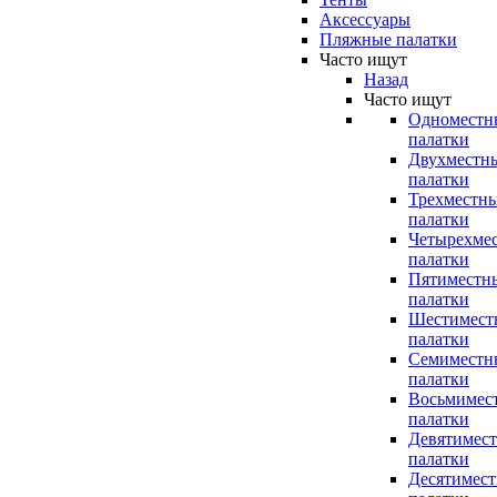
Аксессуары
Пляжные палатки
Часто ищут
Назад
Часто ищут
Одноместн
палатки
Двухместн
палатки
Трехместн
палатки
Четырехме
палатки
Пятиместн
палатки
Шестимест
палатки
Семиместн
палатки
Восьмимес
палатки
Девятимес
палатки
Десятимес