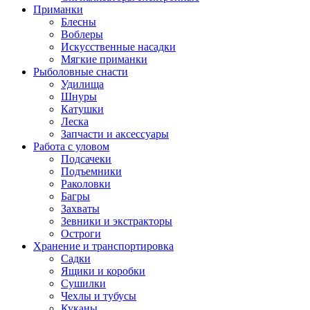
Приманки
Блесны
Воблеры
Искусственные насадки
Мягкие приманки
Рыболовные снасти
Удилища
Шнуры
Катушки
Леска
Запчасти и аксессуары
Работа с уловом
Подсачеки
Подъемники
Раколовки
Багры
Захваты
Зевники и экстракторы
Остроги
Хранение и транспортировка
Садки
Ящики и коробки
Сушилки
Чехлы и тубусы
Куканы