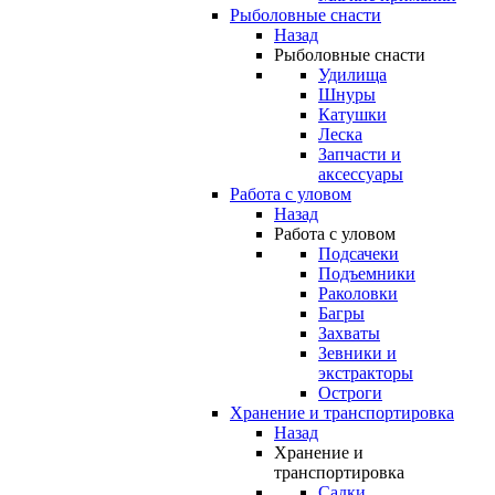
Рыболовные снасти
Назад
Рыболовные снасти
Удилища
Шнуры
Катушки
Леска
Запчасти и
аксессуары
Работа с уловом
Назад
Работа с уловом
Подсачеки
Подъемники
Раколовки
Багры
Захваты
Зевники и
экстракторы
Остроги
Хранение и транспортировка
Назад
Хранение и
транспортировка
Садки