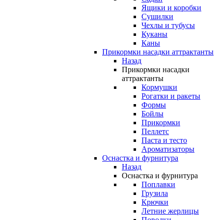
Ящики и коробки
Сушилки
Чехлы и тубусы
Куканы
Каны
Прикормки насадки аттрактанты
Назад
Прикормки насадки
аттрактанты
Кормушки
Рогатки и ракеты
Формы
Бойлы
Прикормки
Пеллетс
Паста и тесто
Ароматизаторы
Оснастка и фурнитура
Назад
Оснастка и фурнитура
Поплавки
Грузила
Крючки
Летние жерлицы
Поводки