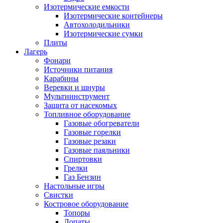
Изотермические емкости
Изотермические контейнеры
Автохолодильники
Изотермические сумки
Плиты
Лагерь
Фонари
Источники питания
Карабины
Веревки и шнуры
Мультиинструмент
Защита от насекомых
Топливное оборудование
Газовые обогреватели
Газовые горелки
Газовые резаки
Газовые паяльники
Спиртовки
Грелки
Газ Бензин
Настольные игры
Свистки
Костровое оборудование
Топоры
Лопаты