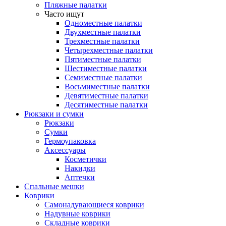
Пляжные палатки
Часто ищут
Одноместные палатки
Двухместные палатки
Трехместные палатки
Четырехместные палатки
Пятиместные палатки
Шестиместные палатки
Семиместные палатки
Восьмиместные палатки
Девятиместные палатки
Десятиместные палатки
Рюкзаки и сумки
Рюкзаки
Сумки
Гермоупаковка
Аксессуары
Косметички
Накидки
Аптечки
Спальные мешки
Коврики
Самонадувающиеся коврики
Надувные коврики
Складные коврики