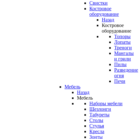
Свистки
Костровое
оборудование
Назад
Костровое
оборудование
Топоры
Лопаты
Треноги
Мангалы
и грили
Пилы
Разведение
огня
Печи
Мебель
Назад
Мебель
Наборы мебели
Шезлонги
Табуреты
Столы
Стулья
Кресла
Зонты