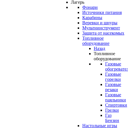
Лагерь
Фонари
Источники питания
Карабины
Веревки и шнуры
Мультиинструмент
Защита от насекомых
Топливное
оборудование
Назад
Топливное
оборудование
Газовые
обогревате
Газовые
горелки
Газовые
резаки
Газовые
паяльники
Спиртовки
Грелки
Газ
Бензин
Настольные игры