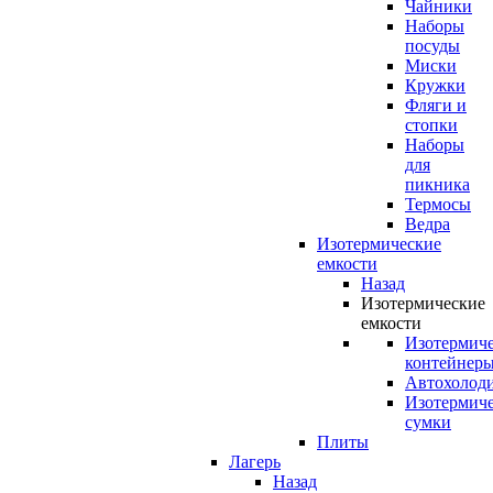
Чайники
Наборы
посуды
Миски
Кружки
Фляги и
стопки
Наборы
для
пикника
Термосы
Ведра
Изотермические
емкости
Назад
Изотермические
емкости
Изотермич
контейнер
Автохолод
Изотермич
сумки
Плиты
Лагерь
Назад