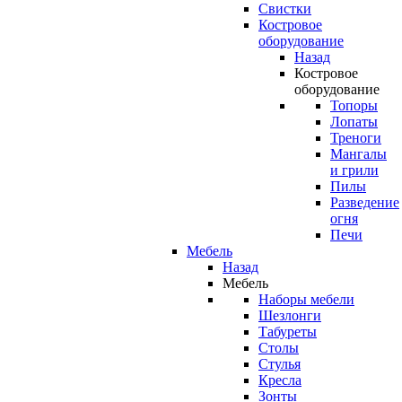
Свистки
Костровое
оборудование
Назад
Костровое
оборудование
Топоры
Лопаты
Треноги
Мангалы
и грили
Пилы
Разведение
огня
Печи
Мебель
Назад
Мебель
Наборы мебели
Шезлонги
Табуреты
Столы
Стулья
Кресла
Зонты