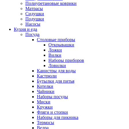
Полиуретановые коврики
Матрасы
Сидушки
Подушки
Насосы
Кухня и еда
Посуда
Столовые приборы
Открывашки
Ложки
Вилки
Наборы приборов
Ловилки
Канистры для воды
Кастрюли
Бутылки для питья
Котелки
Чайники
Наборы посуды
Миски
Кружки
Фляги и стопки
Наборы для пикника
Термосы
Ведра