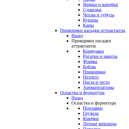
Ящики и коробки
Сушилки
Чехлы и тубусы
Куканы
Каны
Прикормки насадки аттрактанты
Назад
Прикормки насадки
аттрактанты
Кормушки
Рогатки и ракеты
Формы
Бойлы
Прикормки
Пеллетс
Паста и тесто
Ароматизаторы
Оснастка и фурнитура
Назад
Оснастка и фурнитура
Поплавки
Грузила
Крючки
Летние жерлицы
Поводки