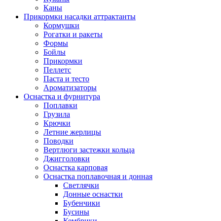
Каны
Прикормки насадки аттрактанты
Кормушки
Рогатки и ракеты
Формы
Бойлы
Прикормки
Пеллетс
Паста и тесто
Ароматизаторы
Оснастка и фурнитура
Поплавки
Грузила
Крючки
Летние жерлицы
Поводки
Вертлюги застежки кольца
Джигголовки
Оснастка карповая
Оснастка поплавочная и донная
Светлячки
Донные оснастки
Бубенчики
Бусины
Кембрики