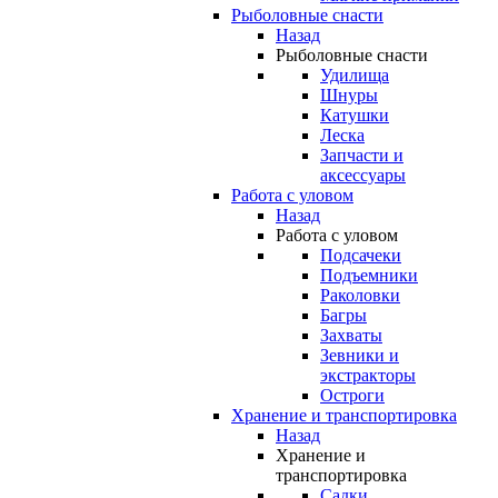
Рыболовные снасти
Назад
Рыболовные снасти
Удилища
Шнуры
Катушки
Леска
Запчасти и
аксессуары
Работа с уловом
Назад
Работа с уловом
Подсачеки
Подъемники
Раколовки
Багры
Захваты
Зевники и
экстракторы
Остроги
Хранение и транспортировка
Назад
Хранение и
транспортировка
Садки