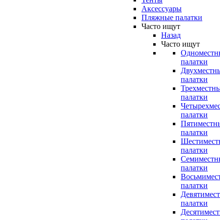
Аксессуары
Пляжные палатки
Часто ищут
Назад
Часто ищут
Одноместн
палатки
Двухместн
палатки
Трехместн
палатки
Четырехме
палатки
Пятиместн
палатки
Шестимест
палатки
Семиместн
палатки
Восьмимес
палатки
Девятимес
палатки
Десятимес