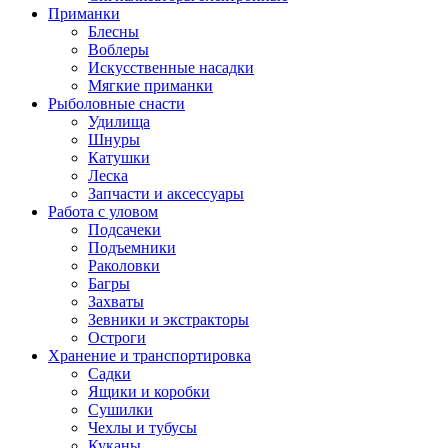
Приманки
Блесны
Воблеры
Искусственные насадки
Мягкие приманки
Рыболовные снасти
Удилища
Шнуры
Катушки
Леска
Запчасти и аксессуары
Работа с уловом
Подсачеки
Подъемники
Раколовки
Багры
Захваты
Зевники и экстракторы
Остроги
Хранение и транспортировка
Садки
Ящики и коробки
Сушилки
Чехлы и тубусы
Куканы