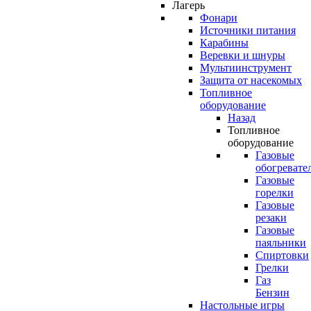
Лагерь
Фонари
Источники питания
Карабины
Веревки и шнуры
Мультиинструмент
Защита от насекомых
Топливное
оборудование
Назад
Топливное
оборудование
Газовые
обогревате
Газовые
горелки
Газовые
резаки
Газовые
паяльники
Спиртовки
Грелки
Газ
Бензин
Настольные игры