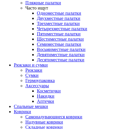
Пляжные палатки
Часто ищут
Одноместные палатки
Двухместные палатки
Трехместные палатки
Четырехместные палатки
Пятиместные палатки
Шестиместные палатки
Семиместные палатки
Восьмиместные палатки
Девятиместные палатки
Десятиместные палатки
Рюкзаки и сумки
Рюкзаки
Сумки
Гермоупаковка
Аксессуары
Косметички
Накидки
Аптечки
Спальные мешки
Коврики
Самонадувающиеся коврики
Надувные коврики
Складные коврики