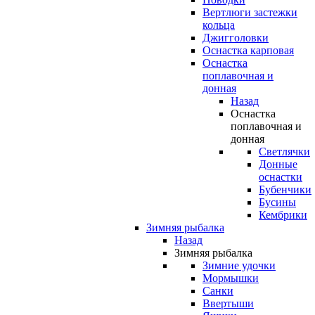
Вертлюги застежки
кольца
Джигголовки
Оснастка карповая
Оснастка
поплавочная и
донная
Назад
Оснастка
поплавочная и
донная
Светлячки
Донные
оснастки
Бубенчики
Бусины
Кембрики
Зимняя рыбалка
Назад
Зимняя рыбалка
Зимние удочки
Мормышки
Санки
Ввертыши