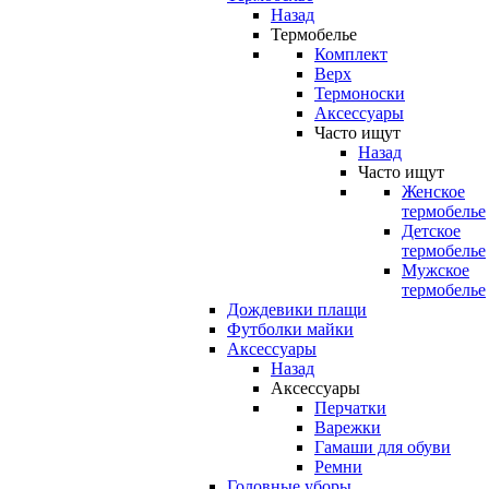
Назад
Термобелье
Комплект
Верх
Термоноски
Аксессуары
Часто ищут
Назад
Часто ищут
Женское
термобелье
Детское
термобелье
Мужское
термобелье
Дождевики плащи
Футболки майки
Аксессуары
Назад
Аксессуары
Перчатки
Варежки
Гамаши для обуви
Ремни
Головные уборы