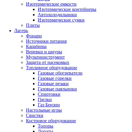
Изотермические емкости
Изотермические контейнеры
Автохолодильники
Изотермические сумки
Плиты
Лагерь
Фонари
Источники питания
Карабины
Веревки и шнуры
Мультиинструмент
Защита от насекомых
Топливное оборудование
Газовые обогреватели
Газовые горелки
Газовые резаки
Газовые паяльники
Спиртовки
Грелки
Газ Бензин
Настольные игры
Свистки
Костровое оборудование
Топоры
Лопаты