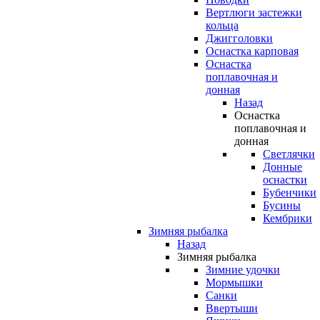
Вертлюги застежки
кольца
Джигголовки
Оснастка карповая
Оснастка
поплавочная и
донная
Назад
Оснастка
поплавочная и
донная
Светлячки
Донные
оснастки
Бубенчики
Бусины
Кембрики
Зимняя рыбалка
Назад
Зимняя рыбалка
Зимние удочки
Мормышки
Санки
Ввертыши