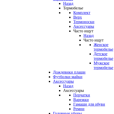
Назад
Термобелье
Комплект
Верх
Термоноски
Аксессуары
Часто ищут
Назад
Часто ищут
Женское
термобелье
Детское
термобелье
Мужское
термобелье
Дождевики плащи
Футболки майки
Аксессуары
Назад
Аксессуары
Перчатки
Варежки
Гамаши для обуви
Ремни
Головные уборы