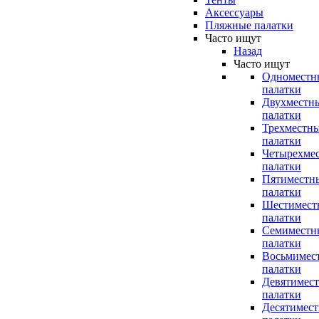
Аксессуары
Пляжные палатки
Часто ищут
Назад
Часто ищут
Одноместн
палатки
Двухместн
палатки
Трехместн
палатки
Четырехме
палатки
Пятиместн
палатки
Шестимест
палатки
Семиместн
палатки
Восьмимес
палатки
Девятимес
палатки
Десятимес