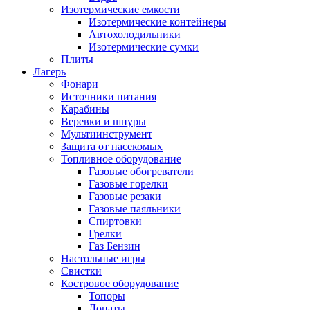
Изотермические емкости
Изотермические контейнеры
Автохолодильники
Изотермические сумки
Плиты
Лагерь
Фонари
Источники питания
Карабины
Веревки и шнуры
Мультиинструмент
Защита от насекомых
Топливное оборудование
Газовые обогреватели
Газовые горелки
Газовые резаки
Газовые паяльники
Спиртовки
Грелки
Газ Бензин
Настольные игры
Свистки
Костровое оборудование
Топоры
Лопаты