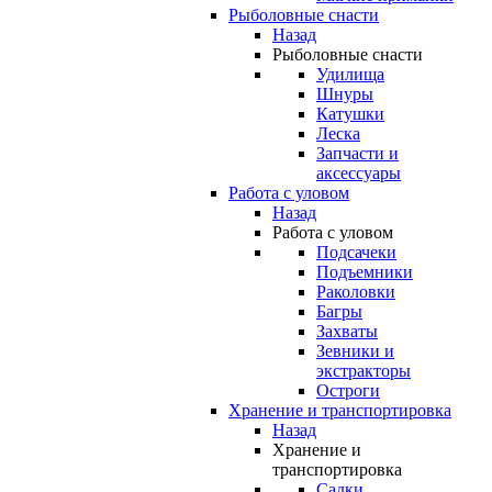
Рыболовные снасти
Назад
Рыболовные снасти
Удилища
Шнуры
Катушки
Леска
Запчасти и
аксессуары
Работа с уловом
Назад
Работа с уловом
Подсачеки
Подъемники
Раколовки
Багры
Захваты
Зевники и
экстракторы
Остроги
Хранение и транспортировка
Назад
Хранение и
транспортировка
Садки