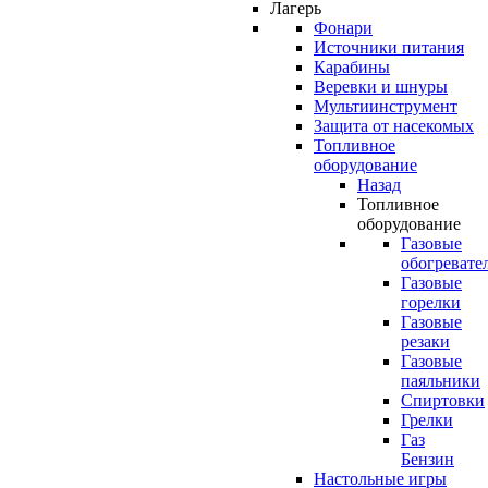
Лагерь
Фонари
Источники питания
Карабины
Веревки и шнуры
Мультиинструмент
Защита от насекомых
Топливное
оборудование
Назад
Топливное
оборудование
Газовые
обогревате
Газовые
горелки
Газовые
резаки
Газовые
паяльники
Спиртовки
Грелки
Газ
Бензин
Настольные игры