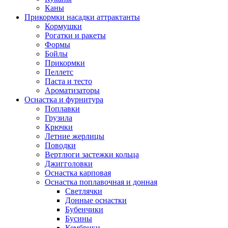
Каны
Прикормки насадки аттрактанты
Кормушки
Рогатки и ракеты
Формы
Бойлы
Прикормки
Пеллетс
Паста и тесто
Ароматизаторы
Оснастка и фурнитура
Поплавки
Грузила
Крючки
Летние жерлицы
Поводки
Вертлюги застежки кольца
Джигголовки
Оснастка карповая
Оснастка поплавочная и донная
Светлячки
Донные оснастки
Бубенчики
Бусины
Кембрики