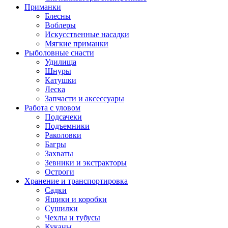
Приманки
Блесны
Воблеры
Искусственные насадки
Мягкие приманки
Рыболовные снасти
Удилища
Шнуры
Катушки
Леска
Запчасти и аксессуары
Работа с уловом
Подсачеки
Подъемники
Раколовки
Багры
Захваты
Зевники и экстракторы
Остроги
Хранение и транспортировка
Садки
Ящики и коробки
Сушилки
Чехлы и тубусы
Куканы