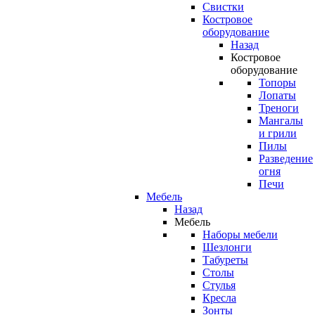
Свистки
Костровое
оборудование
Назад
Костровое
оборудование
Топоры
Лопаты
Треноги
Мангалы
и грили
Пилы
Разведение
огня
Печи
Мебель
Назад
Мебель
Наборы мебели
Шезлонги
Табуреты
Столы
Стулья
Кресла
Зонты