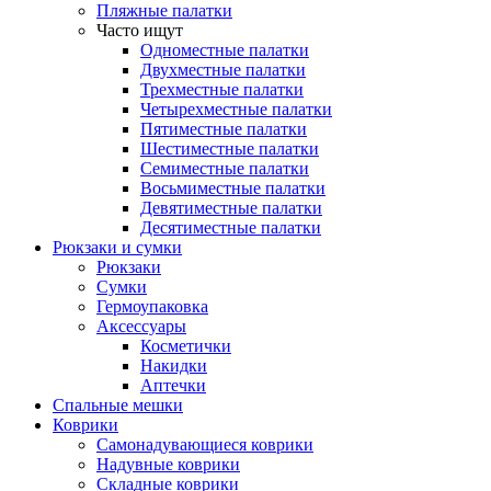
Пляжные палатки
Часто ищут
Одноместные палатки
Двухместные палатки
Трехместные палатки
Четырехместные палатки
Пятиместные палатки
Шестиместные палатки
Семиместные палатки
Восьмиместные палатки
Девятиместные палатки
Десятиместные палатки
Рюкзаки и сумки
Рюкзаки
Сумки
Гермоупаковка
Аксессуары
Косметички
Накидки
Аптечки
Спальные мешки
Коврики
Самонадувающиеся коврики
Надувные коврики
Складные коврики