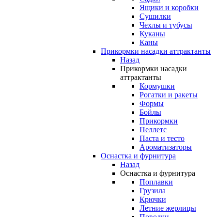
Ящики и коробки
Сушилки
Чехлы и тубусы
Куканы
Каны
Прикормки насадки аттрактанты
Назад
Прикормки насадки
аттрактанты
Кормушки
Рогатки и ракеты
Формы
Бойлы
Прикормки
Пеллетс
Паста и тесто
Ароматизаторы
Оснастка и фурнитура
Назад
Оснастка и фурнитура
Поплавки
Грузила
Крючки
Летние жерлицы
Поводки