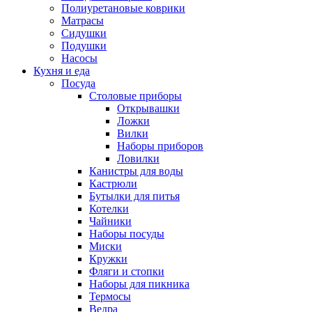
Полиуретановые коврики
Матрасы
Сидушки
Подушки
Насосы
Кухня и еда
Посуда
Столовые приборы
Открывашки
Ложки
Вилки
Наборы приборов
Ловилки
Канистры для воды
Кастрюли
Бутылки для питья
Котелки
Чайники
Наборы посуды
Миски
Кружки
Фляги и стопки
Наборы для пикника
Термосы
Ведра