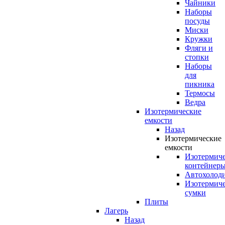
Чайники
Наборы
посуды
Миски
Кружки
Фляги и
стопки
Наборы
для
пикника
Термосы
Ведра
Изотермические
емкости
Назад
Изотермические
емкости
Изотермич
контейнер
Автохолод
Изотермич
сумки
Плиты
Лагерь
Назад