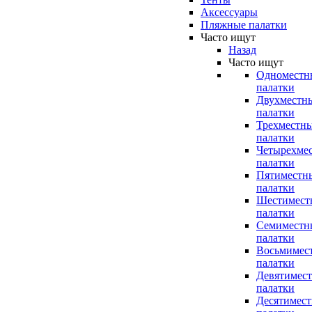
Аксессуары
Пляжные палатки
Часто ищут
Назад
Часто ищут
Одноместн
палатки
Двухместн
палатки
Трехместн
палатки
Четырехме
палатки
Пятиместн
палатки
Шестимест
палатки
Семиместн
палатки
Восьмимес
палатки
Девятимес
палатки
Десятимес