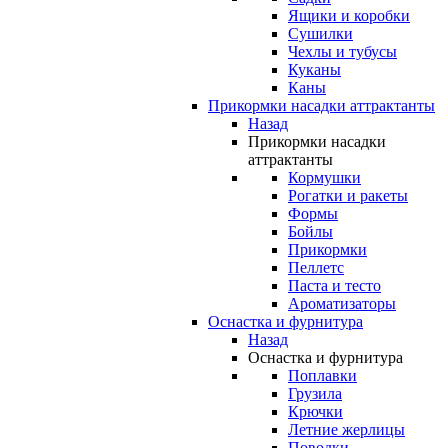
Ящики и коробки
Сушилки
Чехлы и тубусы
Куканы
Каны
Прикормки насадки аттрактанты
Назад
Прикормки насадки
аттрактанты
Кормушки
Рогатки и ракеты
Формы
Бойлы
Прикормки
Пеллетс
Паста и тесто
Ароматизаторы
Оснастка и фурнитура
Назад
Оснастка и фурнитура
Поплавки
Грузила
Крючки
Летние жерлицы
Поводки