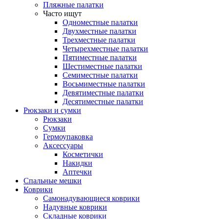
Пляжные палатки
Часто ищут
Одноместные палатки
Двухместные палатки
Трехместные палатки
Четырехместные палатки
Пятиместные палатки
Шестиместные палатки
Семиместные палатки
Восьмиместные палатки
Девятиместные палатки
Десятиместные палатки
Рюкзаки и сумки
Рюкзаки
Сумки
Гермоупаковка
Аксессуары
Косметички
Накидки
Аптечки
Спальные мешки
Коврики
Самонадувающиеся коврики
Надувные коврики
Складные коврики