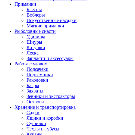
Приманки
Блесны
Воблеры
Искусственные насадки
Мягкие приманки
Рыболовные снасти
Удилища
Шнуры
Катушки
Леска
Запчасти и аксессуары
Работа с уловом
Подсачеки
Подъемники
Раколовки
Багры
Захваты
Зевники и экстракторы
Остроги
Хранение и транспортировка
Садки
Ящики и коробки
Сушилки
Чехлы и тубусы
Куканы