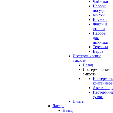
Чайники
Наборы
посуды
Миски
Кружки
Фляги и
стопки
Наборы
для
пикника
Термосы
Ведра
Изотермические
емкости
Назад
Изотермические
емкости
Изотермич
контейнер
Автохолод
Изотермич
сумки
Плиты
Лагерь
Назад