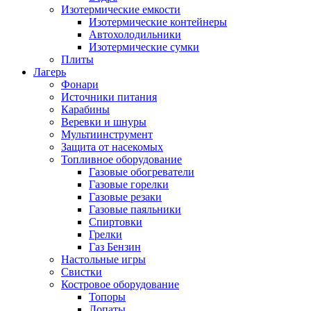
Изотермические емкости
Изотермические контейнеры
Автохолодильники
Изотермические сумки
Плиты
Лагерь
Фонари
Источники питания
Карабины
Веревки и шнуры
Мультиинструмент
Защита от насекомых
Топливное оборудование
Газовые обогреватели
Газовые горелки
Газовые резаки
Газовые паяльники
Спиртовки
Грелки
Газ Бензин
Настольные игры
Свистки
Костровое оборудование
Топоры
Лопаты