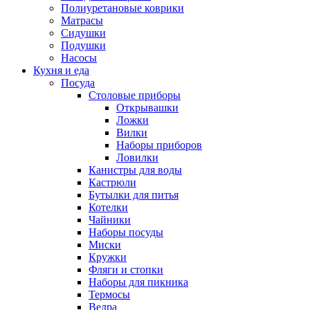
Полиуретановые коврики
Матрасы
Сидушки
Подушки
Насосы
Кухня и еда
Посуда
Столовые приборы
Открывашки
Ложки
Вилки
Наборы приборов
Ловилки
Канистры для воды
Кастрюли
Бутылки для питья
Котелки
Чайники
Наборы посуды
Миски
Кружки
Фляги и стопки
Наборы для пикника
Термосы
Ведра