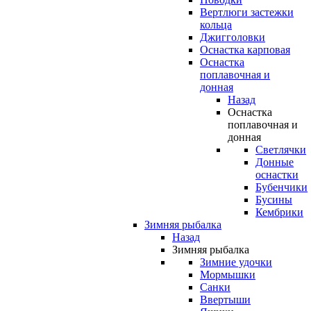
Вертлюги застежки
кольца
Джигголовки
Оснастка карповая
Оснастка
поплавочная и
донная
Назад
Оснастка
поплавочная и
донная
Светлячки
Донные
оснастки
Бубенчики
Бусины
Кембрики
Зимняя рыбалка
Назад
Зимняя рыбалка
Зимние удочки
Мормышки
Санки
Ввертыши