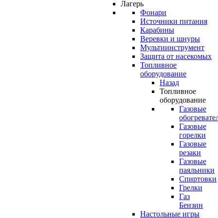
Лагерь
Фонари
Источники питания
Карабины
Веревки и шнуры
Мультиинструмент
Защита от насекомых
Топливное
оборудование
Назад
Топливное
оборудование
Газовые
обогревате
Газовые
горелки
Газовые
резаки
Газовые
паяльники
Спиртовки
Грелки
Газ
Бензин
Настольные игры