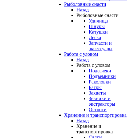
Рыболовные снасти
Назад
Рыболовные снасти
Удилища
Шнуры
Катушки
Леска
Запчасти и
аксессуары
Работа с уловом
Назад
Работа с уловом
Подсачеки
Подъемники
Раколовки
Багры
Захваты
Зевники и
экстракторы
Остроги
Хранение и транспортировка
Назад
Хранение и
транспортировка
Садки