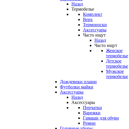
Назад
Термобелье
Комплект
Верх
Термоноски
Аксессуары
Часто ищут
Назад
Часто ищут
Женское
термобелье
Детское
термобелье
Мужское
термобелье
Дождевики плащи
Футболки майки
Аксессуары
Назад
Аксессуары
Перчатки
Варежки
Гамаши для обуви
Ремни
Головные уборы