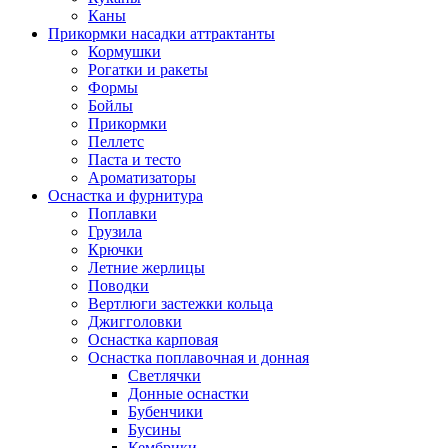
Каны
Прикормки насадки аттрактанты
Кормушки
Рогатки и ракеты
Формы
Бойлы
Прикормки
Пеллетс
Паста и тесто
Ароматизаторы
Оснастка и фурнитура
Поплавки
Грузила
Крючки
Летние жерлицы
Поводки
Вертлюги застежки кольца
Джигголовки
Оснастка карповая
Оснастка поплавочная и донная
Светлячки
Донные оснастки
Бубенчики
Бусины
Кембрики