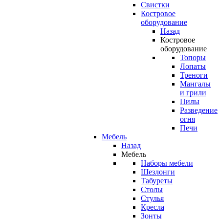
Свистки
Костровое
оборудование
Назад
Костровое
оборудование
Топоры
Лопаты
Треноги
Мангалы
и грили
Пилы
Разведение
огня
Печи
Мебель
Назад
Мебель
Наборы мебели
Шезлонги
Табуреты
Столы
Стулья
Кресла
Зонты