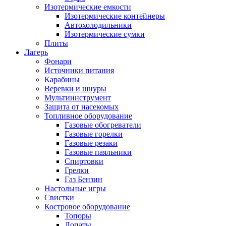
Изотермические емкости
Изотермические контейнеры
Автохолодильники
Изотермические сумки
Плиты
Лагерь
Фонари
Источники питания
Карабины
Веревки и шнуры
Мультиинструмент
Защита от насекомых
Топливное оборудование
Газовые обогреватели
Газовые горелки
Газовые резаки
Газовые паяльники
Спиртовки
Грелки
Газ Бензин
Настольные игры
Свистки
Костровое оборудование
Топоры
Лопаты