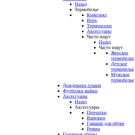
Назад
Термобелье
Комплект
Верх
Термоноски
Аксессуары
Часто ищут
Назад
Часто ищут
Женское
термобелье
Детское
термобелье
Мужское
термобелье
Дождевики плащи
Футболки майки
Аксессуары
Назад
Аксессуары
Перчатки
Варежки
Гамаши для обуви
Ремни
Головные уборы