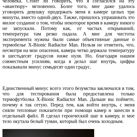
человека. Стоит ли говорить, что я согласился на эту
«авантюру» мгновенно. Более того, мне даже удалось
уговорить девушку продержать меня в камере целых три
минуты, вместо одной-двух. Также, пришлось упрашивать это
милое создание о том, чтобы некоторое время в камеру никого
не запускали. Потому как, от частых открываний,
температура там резко падала. А мне для чистоты
эксперимента нужны были самые объективные данные о
термобелье X-Bionic Radiactor Man. Нельзя не отметить, что,
несмотря на мои опасения, камера четко держала температуру
в шестьдесят градусов ниже нуля. Но, благодаря нашим
совместным усилиям, когда я делал шаг внутрь, цифры
показывали минус семьдесят один градус.
Единственный минус всего этого безумства заключался в том,
что для тестирования была предоставлена только
термофутболка X-Bionic Radiactor Man. Дальше вы поймете,
почему я так сетую. Перед тем, как войти внутрь, с меня
сняли тепловые показатели при помощи камер и занесли в
отдельный файл. Я сделал героический шаг в камеру, и мое
тело окутала белый туман, который был очень холодным.