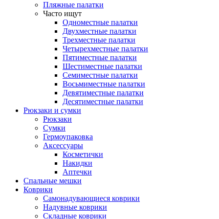
Пляжные палатки
Часто ищут
Одноместные палатки
Двухместные палатки
Трехместные палатки
Четырехместные палатки
Пятиместные палатки
Шестиместные палатки
Семиместные палатки
Восьмиместные палатки
Девятиместные палатки
Десятиместные палатки
Рюкзаки и сумки
Рюкзаки
Сумки
Гермоупаковка
Аксессуары
Косметички
Накидки
Аптечки
Спальные мешки
Коврики
Самонадувающиеся коврики
Надувные коврики
Складные коврики