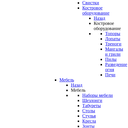
Свистки
Костровое
оборудование
Назад
Костровое
оборудование
Топоры
Лопаты
Треноги
Мангалы
и грили
Пилы
Разведение
огня
Печи
Мебель
Назад
Мебель
Наборы мебели
Шезлонги
Табуреты
Столы
Стулья
Кресла
Зонты