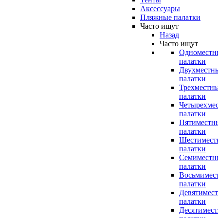
Аксессуары
Пляжные палатки
Часто ищут
Назад
Часто ищут
Одноместн
палатки
Двухместн
палатки
Трехместн
палатки
Четырехме
палатки
Пятиместн
палатки
Шестимест
палатки
Семиместн
палатки
Восьмимес
палатки
Девятимес
палатки
Десятимес