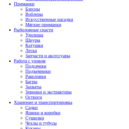
Приманки
Блесны
Воблеры
Искусственные насадки
Мягкие приманки
Рыболовные снасти
Удилища
Шнуры
Катушки
Леска
Запчасти и аксессуары
Работа с уловом
Подсачеки
Подъемники
Раколовки
Багры
Захваты
Зевники и экстракторы
Остроги
Хранение и транспортировка
Садки
Ящики и коробки
Сушилки
Чехлы и тубусы
Куканы