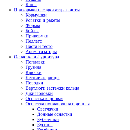
Каны
Прикормки насадки аттрактанты
Кормушки
Рогатки и ракеты
Формы
Бойлы
Прикормки
Пеллетс
Паста и тесто
Ароматизаторы
Оснастка и фурнитура
Поплавки
Грузила
Крючки
Летние жерлицы
Поводки
Вертлюги застежки кольца
Джигголовки
Оснастка карповая
Оснастка поплавочная и донная
Светлячки
Донные оснастки
Бубенчики
Бусины
Кембрики