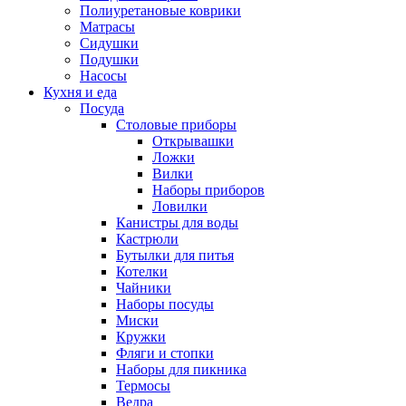
Полиуретановые коврики
Матрасы
Сидушки
Подушки
Насосы
Кухня и еда
Посуда
Столовые приборы
Открывашки
Ложки
Вилки
Наборы приборов
Ловилки
Канистры для воды
Кастрюли
Бутылки для питья
Котелки
Чайники
Наборы посуды
Миски
Кружки
Фляги и стопки
Наборы для пикника
Термосы
Ведра