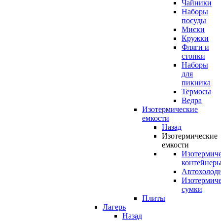
Чайники
Наборы
посуды
Миски
Кружки
Фляги и
стопки
Наборы
для
пикника
Термосы
Ведра
Изотермические
емкости
Назад
Изотермические
емкости
Изотермич
контейнер
Автохолод
Изотермич
сумки
Плиты
Лагерь
Назад