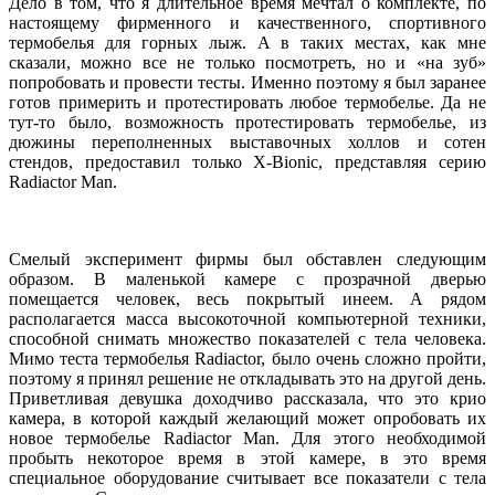
Дело в том, что я длительное время мечтал о комплекте, по
настоящему фирменного и качественного, спортивного
термобелья для горных лыж. А в таких местах, как мне
сказали, можно все не только посмотреть, но и «на зуб»
попробовать и провести тесты. Именно поэтому я был заранее
готов примерить и протестировать любое термобелье. Да не
тут-то было, возможность протестировать термобелье, из
дюжины переполненных выставочных холлов и сотен
стендов, предоставил только X-Bionic, представляя серию
Radiactor Man.
Смелый эксперимент фирмы был обставлен следующим
образом. В маленькой камере с прозрачной дверью
помещается человек, весь покрытый инеем. А рядом
располагается масса высокоточной компьютерной техники,
способной снимать множество показателей с тела человека.
Мимо теста термобелья Radiactor, было очень сложно пройти,
поэтому я принял решение не откладывать это на другой день.
Приветливая девушка доходчиво рассказала, что это крио
камера, в которой каждый желающий может опробовать их
новое термобелье Radiactor Man. Для этого необходимой
пробыть некоторое время в этой камере, в это время
специальное оборудование считывает все показатели с тела