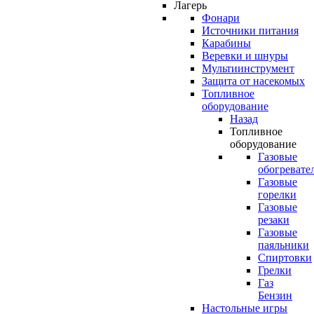
Лагерь
Фонари
Источники питания
Карабины
Веревки и шнуры
Мультиинструмент
Защита от насекомых
Топливное
оборудование
Назад
Топливное
оборудование
Газовые
обогревате
Газовые
горелки
Газовые
резаки
Газовые
паяльники
Спиртовки
Грелки
Газ
Бензин
Настольные игры