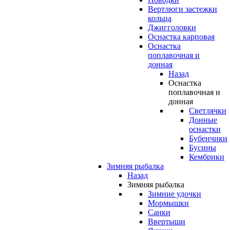
Вертлюги застежки
кольца
Джигголовки
Оснастка карповая
Оснастка
поплавочная и
донная
Назад
Оснастка
поплавочная и
донная
Светлячки
Донные
оснастки
Бубенчики
Бусины
Кембрики
Зимняя рыбалка
Назад
Зимняя рыбалка
Зимние удочки
Мормышки
Санки
Ввертыши