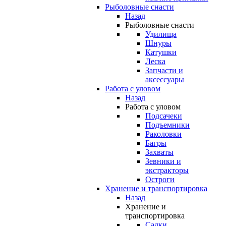
Рыболовные снасти
Назад
Рыболовные снасти
Удилища
Шнуры
Катушки
Леска
Запчасти и
аксессуары
Работа с уловом
Назад
Работа с уловом
Подсачеки
Подъемники
Раколовки
Багры
Захваты
Зевники и
экстракторы
Остроги
Хранение и транспортировка
Назад
Хранение и
транспортировка
Садки