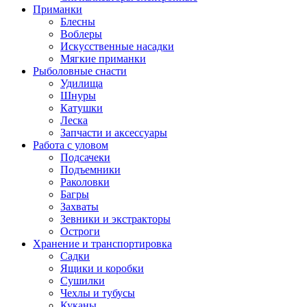
Приманки
Блесны
Воблеры
Искусственные насадки
Мягкие приманки
Рыболовные снасти
Удилища
Шнуры
Катушки
Леска
Запчасти и аксессуары
Работа с уловом
Подсачеки
Подъемники
Раколовки
Багры
Захваты
Зевники и экстракторы
Остроги
Хранение и транспортировка
Садки
Ящики и коробки
Сушилки
Чехлы и тубусы
Куканы