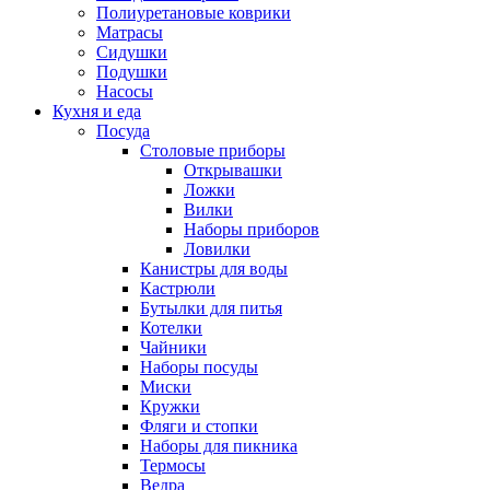
Полиуретановые коврики
Матрасы
Сидушки
Подушки
Насосы
Кухня и еда
Посуда
Столовые приборы
Открывашки
Ложки
Вилки
Наборы приборов
Ловилки
Канистры для воды
Кастрюли
Бутылки для питья
Котелки
Чайники
Наборы посуды
Миски
Кружки
Фляги и стопки
Наборы для пикника
Термосы
Ведра