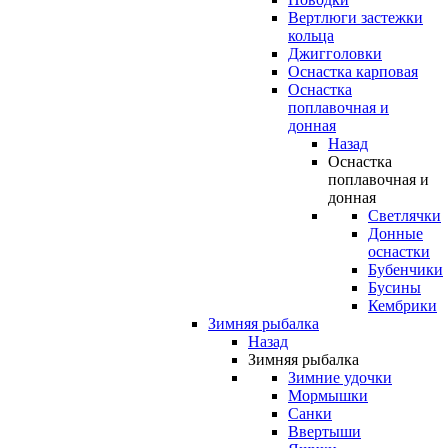
Вертлюги застежки
кольца
Джигголовки
Оснастка карповая
Оснастка
поплавочная и
донная
Назад
Оснастка
поплавочная и
донная
Светлячки
Донные
оснастки
Бубенчики
Бусины
Кембрики
Зимняя рыбалка
Назад
Зимняя рыбалка
Зимние удочки
Мормышки
Санки
Ввертыши