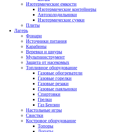
Изотермические емкости
Изотермические контейнеры
Автохолодильники
Изотермические сумки
Плиты
Лагерь
Фонари
Источники питания
Карабины
Веревки и шнуры
Мультиинструмент
Защита от насекомых
Топливное оборудование
Газовые обогреватели
Газовые горелки
Газовые резаки
Газовые паяльники
Спиртовки
Грелки
Газ Бензин
Настольные игры
Свистки
Костровое оборудование
Топоры
Лопаты