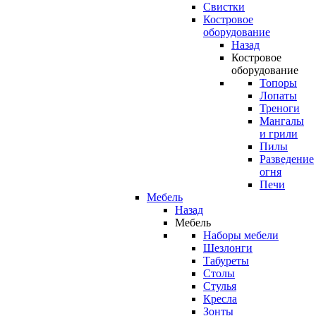
Свистки
Костровое
оборудование
Назад
Костровое
оборудование
Топоры
Лопаты
Треноги
Мангалы
и грили
Пилы
Разведение
огня
Печи
Мебель
Назад
Мебель
Наборы мебели
Шезлонги
Табуреты
Столы
Стулья
Кресла
Зонты