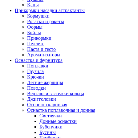
Каны
Прикормки насадки аттрактанты
Кормушки
Рогатки и ракеты
Формы
Бойлы
Прикормки
Пеллетс
Паста и тесто
Ароматизаторы
Оснастка и фурнитура
Поплавки
Грузила
Крючки
Летние жерлицы
Поводки
Вертлюги застежки кольца
Джигголовки
Оснастка карповая
Оснастка поплавочная и донная
Светлячки
Донные оснастки
Бубенчики
Бусины
Кембрики