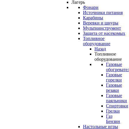
Лагерь
Фонари
Источники питания
Карабины
Веревки и шнуры
Мультиинструмент
Защита от насекомых
Топливное
оборудование
Назад
Топливное
оборудование
Газовые
обогревате
Газовые
горелки
Газовые
резаки
Газовые
паяльники
Спиртовки
Грелки
Газ
Бензин
Настольные игры