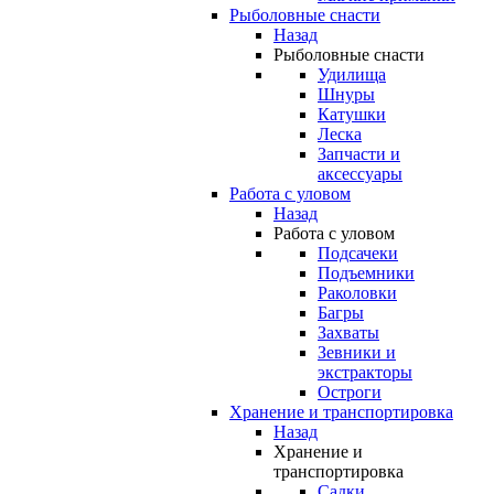
Рыболовные снасти
Назад
Рыболовные снасти
Удилища
Шнуры
Катушки
Леска
Запчасти и
аксессуары
Работа с уловом
Назад
Работа с уловом
Подсачеки
Подъемники
Раколовки
Багры
Захваты
Зевники и
экстракторы
Остроги
Хранение и транспортировка
Назад
Хранение и
транспортировка
Садки