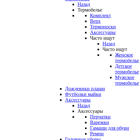
Назад
Термобелье
Комплект
Верх
Термоноски
Аксессуары
Часто ищут
Назад
Часто ищут
Женское
термобелье
Детское
термобелье
Мужское
термобелье
Дождевики плащи
Футболки майки
Аксессуары
Назад
Аксессуары
Перчатки
Варежки
Гамаши для обуви
Ремни
Головные уборы