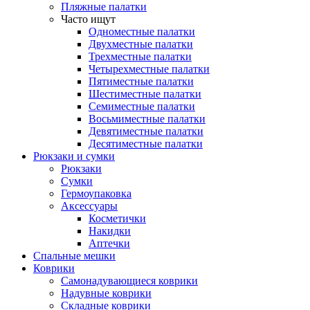
Пляжные палатки
Часто ищут
Одноместные палатки
Двухместные палатки
Трехместные палатки
Четырехместные палатки
Пятиместные палатки
Шестиместные палатки
Семиместные палатки
Восьмиместные палатки
Девятиместные палатки
Десятиместные палатки
Рюкзаки и сумки
Рюкзаки
Сумки
Гермоупаковка
Аксессуары
Косметички
Накидки
Аптечки
Спальные мешки
Коврики
Самонадувающиеся коврики
Надувные коврики
Складные коврики