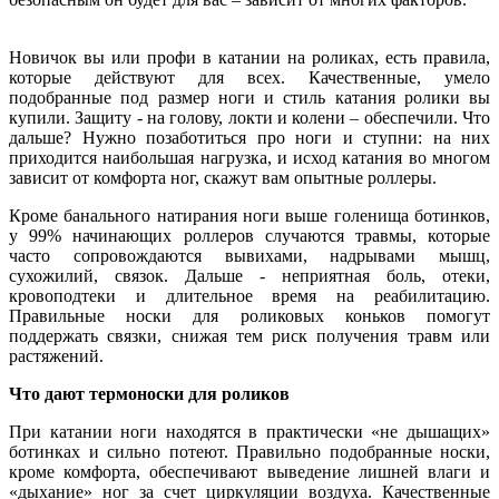
Новичок вы или профи в катании на роликах, есть правила,
которые действуют для всех. Качественные, умело
подобранные под размер ноги и стиль катания ролики вы
купили. Защиту - на голову, локти и колени – обеспечили. Что
дальше? Нужно позаботиться про ноги и ступни: на них
приходится наибольшая нагрузка, и исход катания во многом
зависит от комфорта ног, скажут вам опытные роллеры.
Кроме банального натирания ноги выше голенища ботинков,
у 99% начинающих роллеров случаются травмы, которые
часто сопровождаются вывихами, надрывами мышц,
сухожилий, связок. Дальше - неприятная боль, отеки,
кровоподтеки и длительное время на реабилитацию.
Правильные носки для роликовых коньков помогут
поддержать связки, снижая тем риск получения травм или
растяжений.
Что дают термоноски для роликов
При катании ноги находятся в практически «не дышащих»
ботинках и сильно потеют. Правильно подобранные носки,
кроме комфорта, обеспечивают выведение лишней влаги и
«дыхание» ног за счет циркуляции воздуха. Качественные