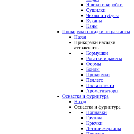
Ящики и коробки
Сушилки
Чехлы и тубусы
Куканы
Каны
Прикормки насадки аттрактанты
Назад
Прикормки насадки
аттрактанты
Кормушки
Рогатки и ракеты
Формы
Бойлы
Прикормки
Пеллетс
Паста и тесто
Ароматизаторы
Оснастка и фурнитура
Назад
Оснастка и фурнитура
Поплавки
Грузила
Крючки
Летние жерлицы
Поводки