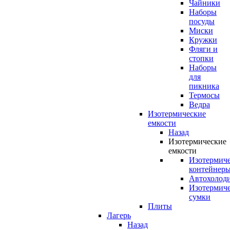
Чайники
Наборы
посуды
Миски
Кружки
Фляги и
стопки
Наборы
для
пикника
Термосы
Ведра
Изотермические
емкости
Назад
Изотермические
емкости
Изотермич
контейнер
Автохолод
Изотермич
сумки
Плиты
Лагерь
Назад