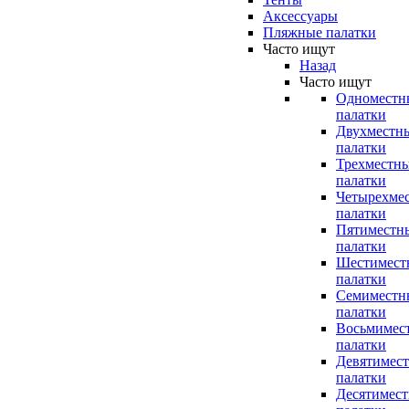
Аксессуары
Пляжные палатки
Часто ищут
Назад
Часто ищут
Одноместн
палатки
Двухместн
палатки
Трехместн
палатки
Четырехме
палатки
Пятиместн
палатки
Шестимест
палатки
Семиместн
палатки
Восьмимес
палатки
Девятимес
палатки
Десятимес