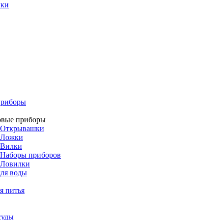
ики
приборы
овые приборы
Открывашки
Ложки
Вилки
Наборы приборов
Ловилки
ля воды
я питья
суды