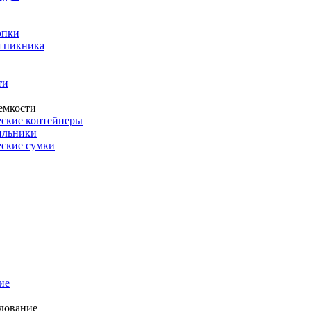
опки
 пикника
ти
емкости
ские контейнеры
ильники
ские сумки
ие
дование