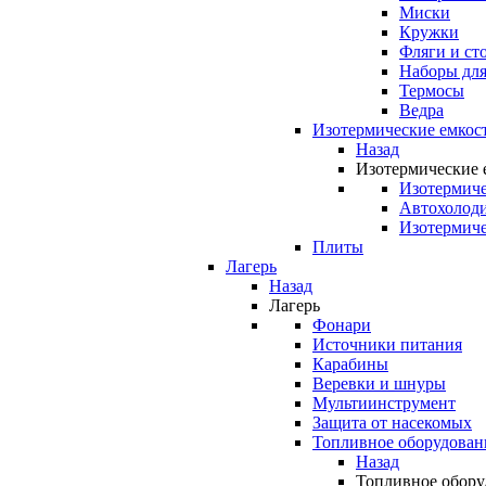
Миски
Кружки
Фляги и ст
Наборы для
Термосы
Ведра
Изотермические емкос
Назад
Изотермические 
Изотермиче
Автохолод
Изотермиче
Плиты
Лагерь
Назад
Лагерь
Фонари
Источники питания
Карабины
Веревки и шнуры
Мультиинструмент
Защита от насекомых
Топливное оборудован
Назад
Топливное обору