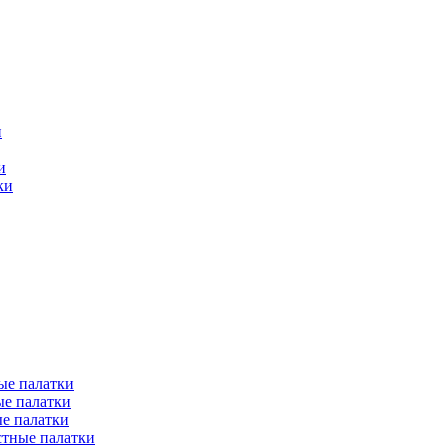
и
и
ки
ые палатки
е палатки
е палатки
тные палатки