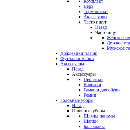
Комплект
Верх
Термоноски
Аксессуары
Часто ищут
Назад
Часто ищут
Женское те
Детское те
Мужское те
Дождевики плащи
Футболки майки
Аксессуары
Назад
Аксессуары
Перчатки
Варежки
Гамаши для обуви
Ремни
Головные уборы
Назад
Головные уборы
Шляпы панамы
Шапки
Балаклавы