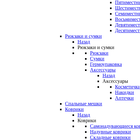
Пятиместны
Шестимест
Семиместн
Восьмимес
Девятимест
Десятимест
Рюкзаки и сумки
Назад
Рюкзаки и сумки
Рюкзаки
Сумки
Гермоупаковка
Аксессуары
Назад
Аксессуары
Косметичк
Накидки
Аптечки
Спальные мешки
Коврики
Назад
Коврики
Самонадувающиеся ко
Надувные коврики
Складные коврики