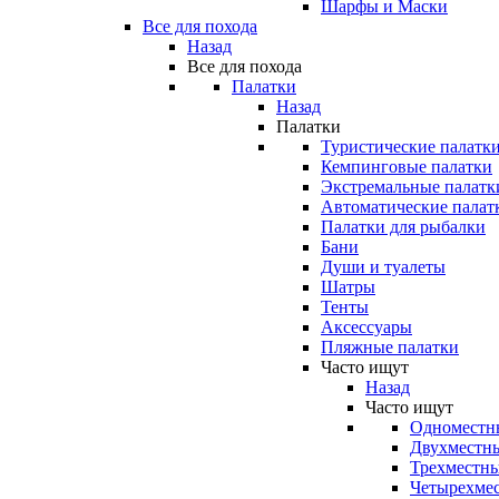
Шарфы и Маски
Все для похода
Назад
Все для похода
Палатки
Назад
Палатки
Туристические палатк
Кемпинговые палатки
Экстремальные палатк
Автоматические палат
Палатки для рыбалки
Бани
Души и туалеты
Шатры
Тенты
Аксессуары
Пляжные палатки
Часто ищут
Назад
Часто ищут
Одноместн
Двухместны
Трехместны
Четырехмес