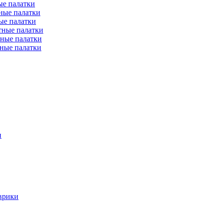
е палатки
ные палатки
ые палатки
тные палатки
ные палатки
ные палатки
и
врики