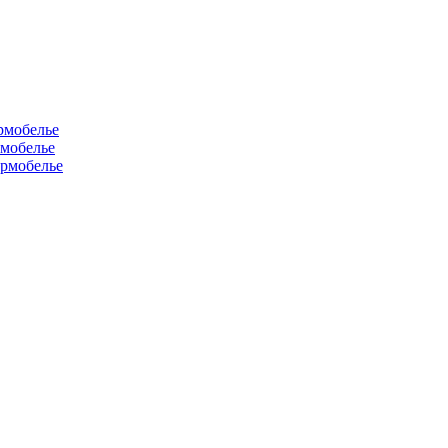
рмобелье
рмобелье
рмобелье