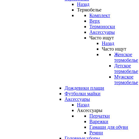
Назад
Термобелье
Комплект
Верх
Термоноски
Аксессуары
Часто ищут
Назад
Часто ищут
Женское
термобелье
Детское
термобелье
Мужское
термобелье
Дождевики плащи
Футболки майки
Аксессуары
Назад
Аксессуары
Перчатки
Варежки
Гамаши для обуви
Ремни
Головные уборы