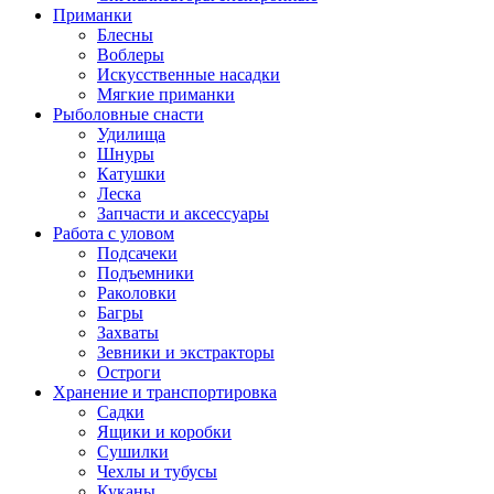
Приманки
Блесны
Воблеры
Искусственные насадки
Мягкие приманки
Рыболовные снасти
Удилища
Шнуры
Катушки
Леска
Запчасти и аксессуары
Работа с уловом
Подсачеки
Подъемники
Раколовки
Багры
Захваты
Зевники и экстракторы
Остроги
Хранение и транспортировка
Садки
Ящики и коробки
Сушилки
Чехлы и тубусы
Куканы