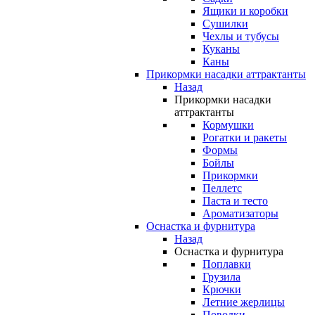
Ящики и коробки
Сушилки
Чехлы и тубусы
Куканы
Каны
Прикормки насадки аттрактанты
Назад
Прикормки насадки
аттрактанты
Кормушки
Рогатки и ракеты
Формы
Бойлы
Прикормки
Пеллетс
Паста и тесто
Ароматизаторы
Оснастка и фурнитура
Назад
Оснастка и фурнитура
Поплавки
Грузила
Крючки
Летние жерлицы
Поводки