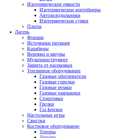
Изотермические емкости
Изотермические контейнеры
Автохолодильники
Изотермические сумки
Плиты
Лагерь
Фонари
Источники питания
Карабины
Веревки и шнуры
Мультиинструмент
Защита от насекомых
Топливное оборудование
Газовые обогреватели
Газовые горелки
Газовые резаки
Газовые паяльники
Спиртовки
Грелки
Газ Бензин
Настольные игры
Свистки
Костровое оборудование
Топоры
Лопаты