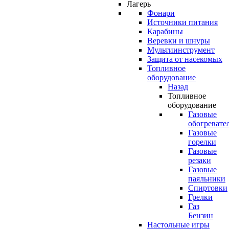
Лагерь
Фонари
Источники питания
Карабины
Веревки и шнуры
Мультиинструмент
Защита от насекомых
Топливное
оборудование
Назад
Топливное
оборудование
Газовые
обогревате
Газовые
горелки
Газовые
резаки
Газовые
паяльники
Спиртовки
Грелки
Газ
Бензин
Настольные игры