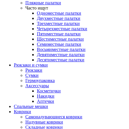
Пляжные палатки
Часто ищут
Одноместные палатки
Двухместные палатки
Трехместные палатки
Четырехместные палатки
Пятиместные палатки
Шестиместные палатки
Семиместные палатки
Восьмиместные палатки
Девятиместные палатки
Десятиместные палатки
Рюкзаки и сумки
Рюкзаки
Сумки
Гермоупаковка
Аксессуары
Косметички
Накидки
Аптечки
Спальные мешки
Коврики
Самонадувающиеся коврики
Надувные коврики
Складные коврики