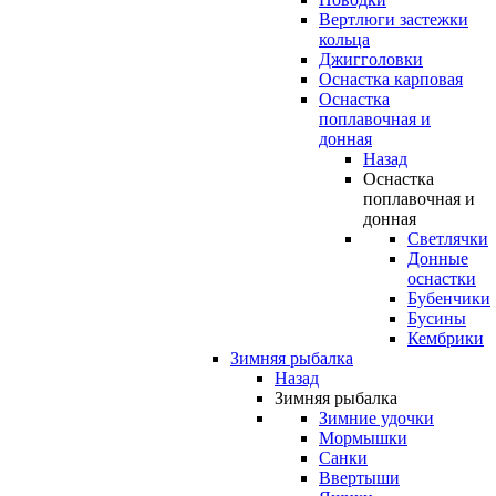
Вертлюги застежки
кольца
Джигголовки
Оснастка карповая
Оснастка
поплавочная и
донная
Назад
Оснастка
поплавочная и
донная
Светлячки
Донные
оснастки
Бубенчики
Бусины
Кембрики
Зимняя рыбалка
Назад
Зимняя рыбалка
Зимние удочки
Мормышки
Санки
Ввертыши