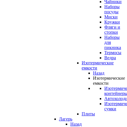
Чайники
Наборы
посуды
Миски
Кружки
Фляги и
стопки
Наборы
для
пикника
Термосы
Ведра
Изотермические
емкости
Назад
Изотермические
емкости
Изотермич
контейнер
Автохолод
Изотермич
сумки
Плиты
Лагерь
Назад