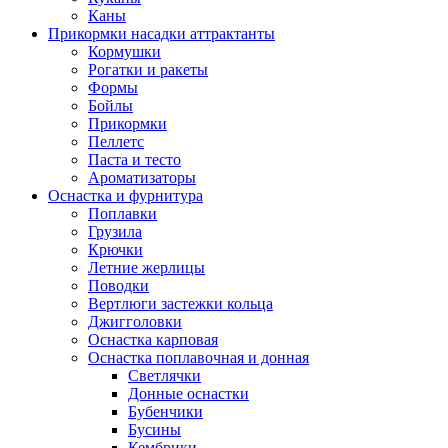
Каны
Прикормки насадки аттрактанты
Кормушки
Рогатки и ракеты
Формы
Бойлы
Прикормки
Пеллетс
Паста и тесто
Ароматизаторы
Оснастка и фурнитура
Поплавки
Грузила
Крючки
Летние жерлицы
Поводки
Вертлюги застежки кольца
Джигголовки
Оснастка карповая
Оснастка поплавочная и донная
Светлячки
Донные оснастки
Бубенчики
Бусины
Кембрики