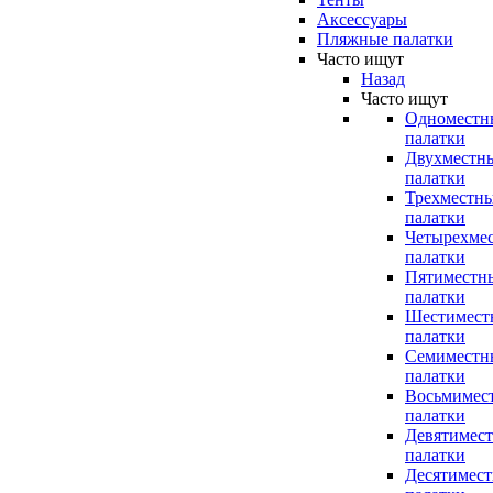
Аксессуары
Пляжные палатки
Часто ищут
Назад
Часто ищут
Одноместн
палатки
Двухместн
палатки
Трехместн
палатки
Четырехме
палатки
Пятиместн
палатки
Шестимест
палатки
Семиместн
палатки
Восьмимес
палатки
Девятимес
палатки
Десятимес