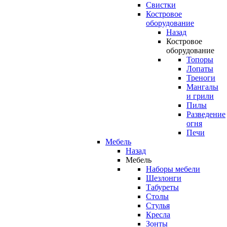
Свистки
Костровое
оборудование
Назад
Костровое
оборудование
Топоры
Лопаты
Треноги
Мангалы
и грили
Пилы
Разведение
огня
Печи
Мебель
Назад
Мебель
Наборы мебели
Шезлонги
Табуреты
Столы
Стулья
Кресла
Зонты