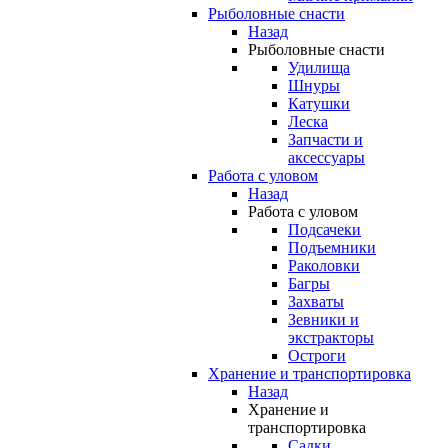
Рыболовные снасти
Назад
Рыболовные снасти
Удилища
Шнуры
Катушки
Леска
Запчасти и
аксессуары
Работа с уловом
Назад
Работа с уловом
Подсачеки
Подъемники
Раколовки
Багры
Захваты
Зевники и
экстракторы
Остроги
Хранение и транспортировка
Назад
Хранение и
транспортировка
Садки