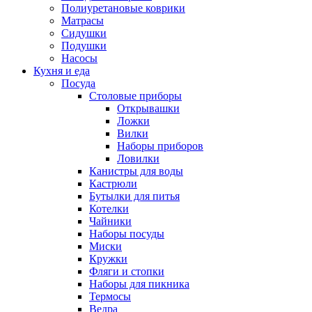
Полиуретановые коврики
Матрасы
Сидушки
Подушки
Насосы
Кухня и еда
Посуда
Столовые приборы
Открывашки
Ложки
Вилки
Наборы приборов
Ловилки
Канистры для воды
Кастрюли
Бутылки для питья
Котелки
Чайники
Наборы посуды
Миски
Кружки
Фляги и стопки
Наборы для пикника
Термосы
Ведра