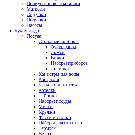
Полиуретановые коврики
Матрасы
Сидушки
Подушки
Насосы
Кухня и еда
Посуда
Столовые приборы
Открывашки
Ложки
Вилки
Наборы приборов
Ловилки
Канистры для воды
Кастрюли
Бутылки для питья
Котелки
Чайники
Наборы посуды
Миски
Кружки
Фляги и стопки
Наборы для пикника
Термосы
Ведра