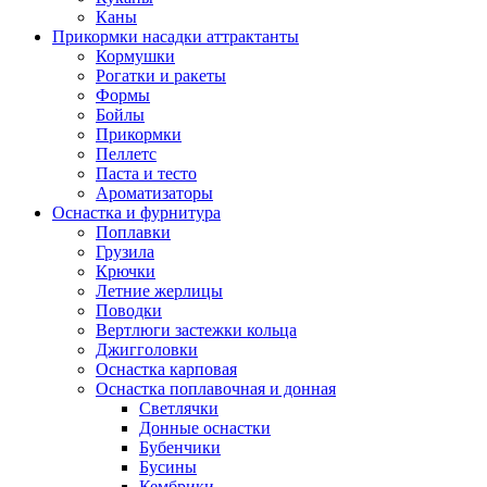
Каны
Прикормки насадки аттрактанты
Кормушки
Рогатки и ракеты
Формы
Бойлы
Прикормки
Пеллетс
Паста и тесто
Ароматизаторы
Оснастка и фурнитура
Поплавки
Грузила
Крючки
Летние жерлицы
Поводки
Вертлюги застежки кольца
Джигголовки
Оснастка карповая
Оснастка поплавочная и донная
Светлячки
Донные оснастки
Бубенчики
Бусины
Кембрики