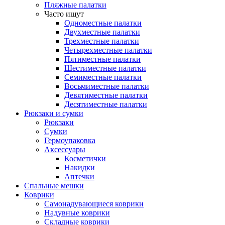
Пляжные палатки
Часто ищут
Одноместные палатки
Двухместные палатки
Трехместные палатки
Четырехместные палатки
Пятиместные палатки
Шестиместные палатки
Семиместные палатки
Восьмиместные палатки
Девятиместные палатки
Десятиместные палатки
Рюкзаки и сумки
Рюкзаки
Сумки
Гермоупаковка
Аксессуары
Косметички
Накидки
Аптечки
Спальные мешки
Коврики
Самонадувающиеся коврики
Надувные коврики
Складные коврики