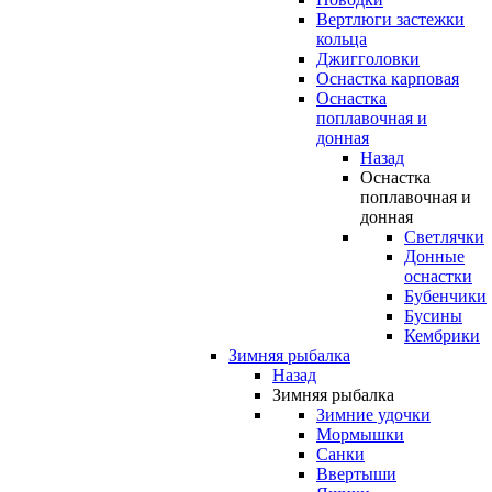
Вертлюги застежки
кольца
Джигголовки
Оснастка карповая
Оснастка
поплавочная и
донная
Назад
Оснастка
поплавочная и
донная
Светлячки
Донные
оснастки
Бубенчики
Бусины
Кембрики
Зимняя рыбалка
Назад
Зимняя рыбалка
Зимние удочки
Мормышки
Санки
Ввертыши