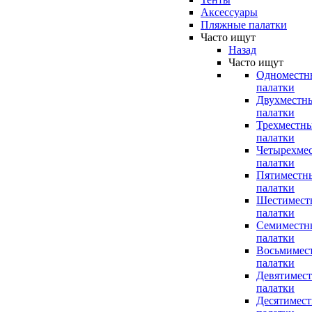
Аксессуары
Пляжные палатки
Часто ищут
Назад
Часто ищут
Одноместн
палатки
Двухместн
палатки
Трехместн
палатки
Четырехме
палатки
Пятиместн
палатки
Шестимест
палатки
Семиместн
палатки
Восьмимес
палатки
Девятимес
палатки
Десятимес