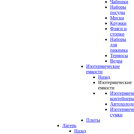
Чайники
Наборы
посуды
Миски
Кружки
Фляги и
стопки
Наборы
для
пикника
Термосы
Ведра
Изотермические
емкости
Назад
Изотермические
емкости
Изотермич
контейнер
Автохолод
Изотермич
сумки
Плиты
Лагерь
Назад