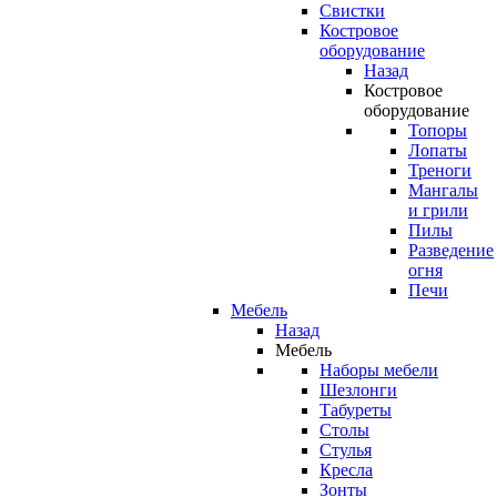
Свистки
Костровое
оборудование
Назад
Костровое
оборудование
Топоры
Лопаты
Треноги
Мангалы
и грили
Пилы
Разведение
огня
Печи
Мебель
Назад
Мебель
Наборы мебели
Шезлонги
Табуреты
Столы
Стулья
Кресла
Зонты