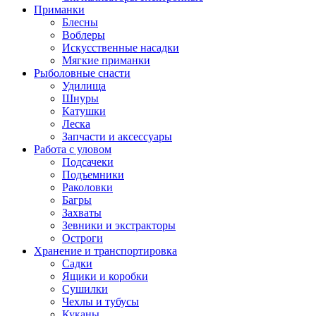
Приманки
Блесны
Воблеры
Искусственные насадки
Мягкие приманки
Рыболовные снасти
Удилища
Шнуры
Катушки
Леска
Запчасти и аксессуары
Работа с уловом
Подсачеки
Подъемники
Раколовки
Багры
Захваты
Зевники и экстракторы
Остроги
Хранение и транспортировка
Садки
Ящики и коробки
Сушилки
Чехлы и тубусы
Куканы