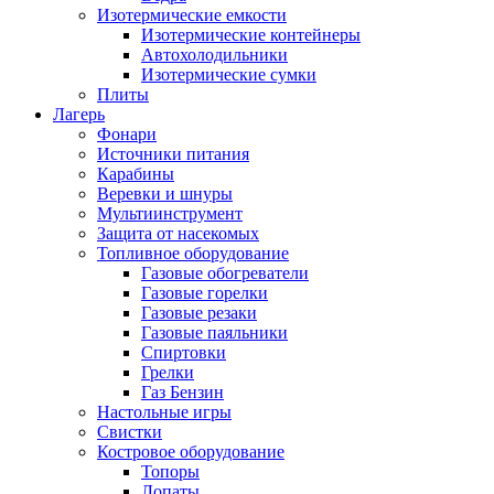
Изотермические емкости
Изотермические контейнеры
Автохолодильники
Изотермические сумки
Плиты
Лагерь
Фонари
Источники питания
Карабины
Веревки и шнуры
Мультиинструмент
Защита от насекомых
Топливное оборудование
Газовые обогреватели
Газовые горелки
Газовые резаки
Газовые паяльники
Спиртовки
Грелки
Газ Бензин
Настольные игры
Свистки
Костровое оборудование
Топоры
Лопаты