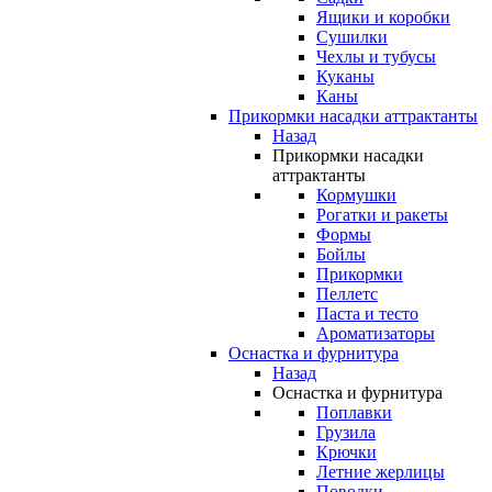
Ящики и коробки
Сушилки
Чехлы и тубусы
Куканы
Каны
Прикормки насадки аттрактанты
Назад
Прикормки насадки
аттрактанты
Кормушки
Рогатки и ракеты
Формы
Бойлы
Прикормки
Пеллетс
Паста и тесто
Ароматизаторы
Оснастка и фурнитура
Назад
Оснастка и фурнитура
Поплавки
Грузила
Крючки
Летние жерлицы
Поводки