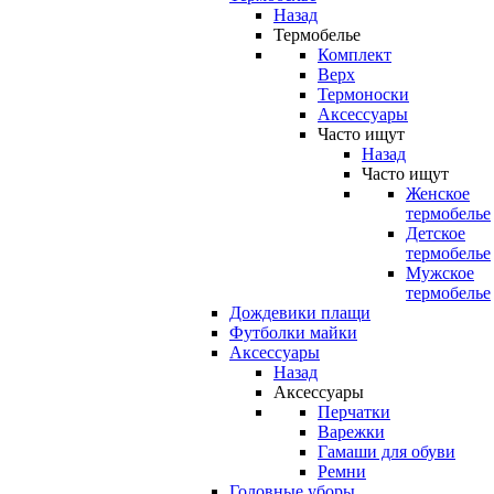
Назад
Термобелье
Комплект
Верх
Термоноски
Аксессуары
Часто ищут
Назад
Часто ищут
Женское
термобелье
Детское
термобелье
Мужское
термобелье
Дождевики плащи
Футболки майки
Аксессуары
Назад
Аксессуары
Перчатки
Варежки
Гамаши для обуви
Ремни
Головные уборы