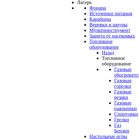
Лагерь
Фонари
Источники питания
Карабины
Веревки и шнуры
Мультиинструмент
Защита от насекомых
Топливное
оборудование
Назад
Топливное
оборудование
Газовые
обогревате
Газовые
горелки
Газовые
резаки
Газовые
паяльники
Спиртовки
Грелки
Газ
Бензин
Настольные игры