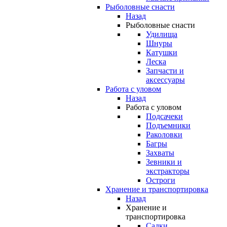
Рыболовные снасти
Назад
Рыболовные снасти
Удилища
Шнуры
Катушки
Леска
Запчасти и
аксессуары
Работа с уловом
Назад
Работа с уловом
Подсачеки
Подъемники
Раколовки
Багры
Захваты
Зевники и
экстракторы
Остроги
Хранение и транспортировка
Назад
Хранение и
транспортировка
Садки