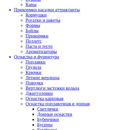
Каны
Прикормки насадки аттрактанты
Кормушки
Рогатки и ракеты
Формы
Бойлы
Прикормки
Пеллетс
Паста и тесто
Ароматизаторы
Оснастка и фурнитура
Поплавки
Грузила
Крючки
Летние жерлицы
Поводки
Вертлюги застежки кольца
Джигголовки
Оснастка карповая
Оснастка поплавочная и донная
Светлячки
Донные оснастки
Бубенчики
Бусины
Кембрики