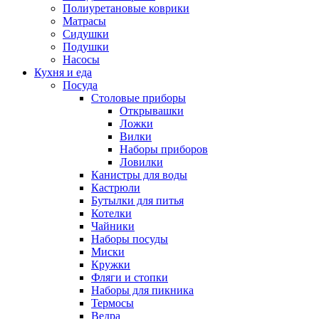
Полиуретановые коврики
Матрасы
Сидушки
Подушки
Насосы
Кухня и еда
Посуда
Столовые приборы
Открывашки
Ложки
Вилки
Наборы приборов
Ловилки
Канистры для воды
Кастрюли
Бутылки для питья
Котелки
Чайники
Наборы посуды
Миски
Кружки
Фляги и стопки
Наборы для пикника
Термосы
Ведра