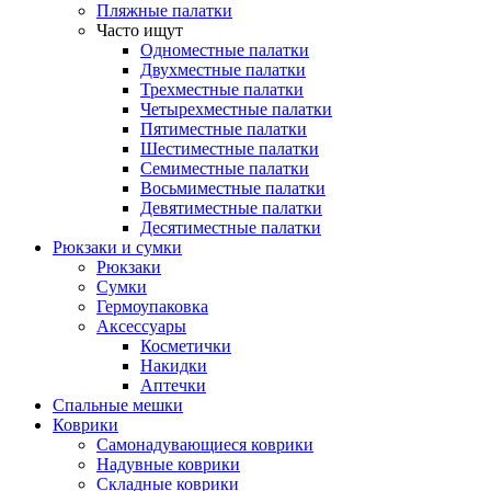
Пляжные палатки
Часто ищут
Одноместные палатки
Двухместные палатки
Трехместные палатки
Четырехместные палатки
Пятиместные палатки
Шестиместные палатки
Семиместные палатки
Восьмиместные палатки
Девятиместные палатки
Десятиместные палатки
Рюкзаки и сумки
Рюкзаки
Сумки
Гермоупаковка
Аксессуары
Косметички
Накидки
Аптечки
Спальные мешки
Коврики
Самонадувающиеся коврики
Надувные коврики
Складные коврики