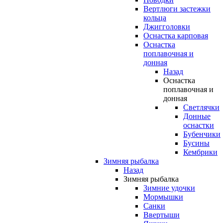
Вертлюги застежки
кольца
Джигголовки
Оснастка карповая
Оснастка
поплавочная и
донная
Назад
Оснастка
поплавочная и
донная
Светлячки
Донные
оснастки
Бубенчики
Бусины
Кембрики
Зимняя рыбалка
Назад
Зимняя рыбалка
Зимние удочки
Мормышки
Санки
Ввертыши