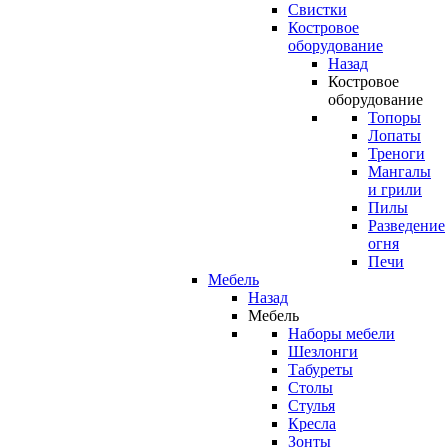
Свистки
Костровое
оборудование
Назад
Костровое
оборудование
Топоры
Лопаты
Треноги
Мангалы
и грили
Пилы
Разведение
огня
Печи
Мебель
Назад
Мебель
Наборы мебели
Шезлонги
Табуреты
Столы
Стулья
Кресла
Зонты