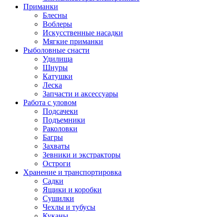
Приманки
Блесны
Воблеры
Искусственные насадки
Мягкие приманки
Рыболовные снасти
Удилища
Шнуры
Катушки
Леска
Запчасти и аксессуары
Работа с уловом
Подсачеки
Подъемники
Раколовки
Багры
Захваты
Зевники и экстракторы
Остроги
Хранение и транспортировка
Садки
Ящики и коробки
Сушилки
Чехлы и тубусы
Куканы