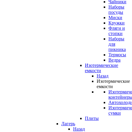
Чайники
Наборы
посуды
Миски
Кружки
Фляги и
стопки
Наборы
для
пикника
Термосы
Ведра
Изотермические
емкости
Назад
Изотермические
емкости
Изотермич
контейнер
Автохолод
Изотермич
сумки
Плиты
Лагерь
Назад