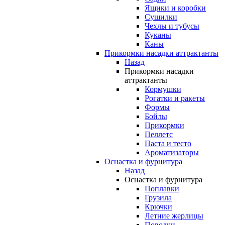
Ящики и коробки
Сушилки
Чехлы и тубусы
Куканы
Каны
Прикормки насадки аттрактанты
Назад
Прикормки насадки
аттрактанты
Кормушки
Рогатки и ракеты
Формы
Бойлы
Прикормки
Пеллетс
Паста и тесто
Ароматизаторы
Оснастка и фурнитура
Назад
Оснастка и фурнитура
Поплавки
Грузила
Крючки
Летние жерлицы
Поводки