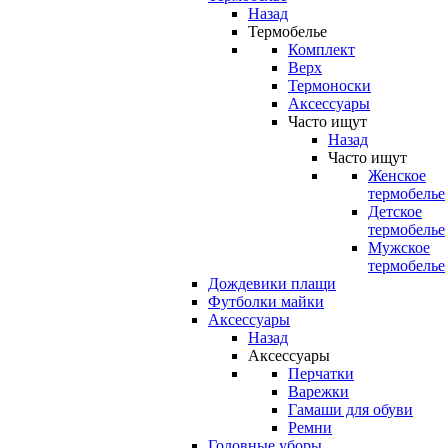
Назад
Термобелье
Комплект
Верх
Термоноски
Аксессуары
Часто ищут
Назад
Часто ищут
Женское
термобелье
Детское
термобелье
Мужское
термобелье
Дождевики плащи
Футболки майки
Аксессуары
Назад
Аксессуары
Перчатки
Варежки
Гамаши для обуви
Ремни
Головные уборы