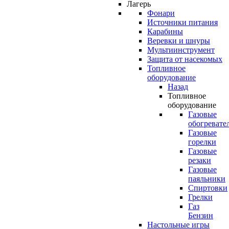
Лагерь
Фонари
Источники питания
Карабины
Веревки и шнуры
Мультиинструмент
Защита от насекомых
Топливное
оборудование
Назад
Топливное
оборудование
Газовые
обогревате
Газовые
горелки
Газовые
резаки
Газовые
паяльники
Спиртовки
Грелки
Газ
Бензин
Настольные игры