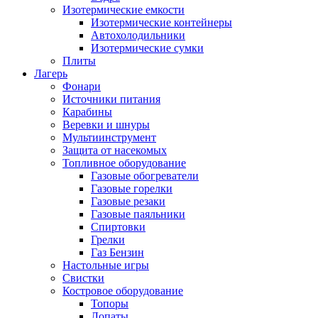
Изотермические емкости
Изотермические контейнеры
Автохолодильники
Изотермические сумки
Плиты
Лагерь
Фонари
Источники питания
Карабины
Веревки и шнуры
Мультиинструмент
Защита от насекомых
Топливное оборудование
Газовые обогреватели
Газовые горелки
Газовые резаки
Газовые паяльники
Спиртовки
Грелки
Газ Бензин
Настольные игры
Свистки
Костровое оборудование
Топоры
Лопаты