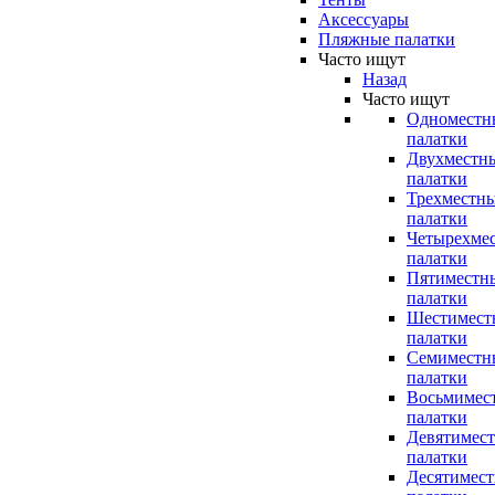
Аксессуары
Пляжные палатки
Часто ищут
Назад
Часто ищут
Одноместн
палатки
Двухместн
палатки
Трехместн
палатки
Четырехме
палатки
Пятиместн
палатки
Шестимест
палатки
Семиместн
палатки
Восьмимес
палатки
Девятимес
палатки
Десятимес