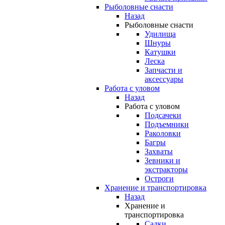
Рыболовные снасти
Назад
Рыболовные снасти
Удилища
Шнуры
Катушки
Леска
Запчасти и
аксессуары
Работа с уловом
Назад
Работа с уловом
Подсачеки
Подъемники
Раколовки
Багры
Захваты
Зевники и
экстракторы
Остроги
Хранение и транспортировка
Назад
Хранение и
транспортировка
Садки