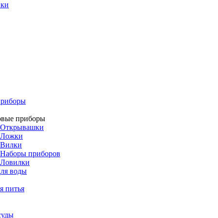
ики
приборы
овые приборы
Открывашки
Ложки
Вилки
Наборы приборов
Ловилки
ля воды
я питья
суды