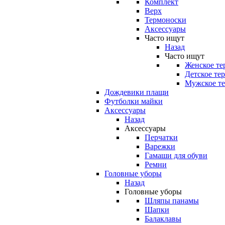
Комплект
Верх
Термоноски
Аксессуары
Часто ищут
Назад
Часто ищут
Женское те
Детское те
Мужское те
Дождевики плащи
Футболки майки
Аксессуары
Назад
Аксессуары
Перчатки
Варежки
Гамаши для обуви
Ремни
Головные уборы
Назад
Головные уборы
Шляпы панамы
Шапки
Балаклавы