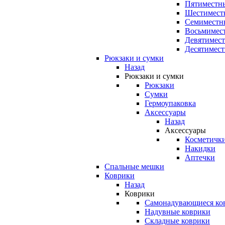
Пятиместны
Шестимест
Семиместн
Восьмимес
Девятимест
Десятимест
Рюкзаки и сумки
Назад
Рюкзаки и сумки
Рюкзаки
Сумки
Гермоупаковка
Аксессуары
Назад
Аксессуары
Косметичк
Накидки
Аптечки
Спальные мешки
Коврики
Назад
Коврики
Самонадувающиеся ко
Надувные коврики
Складные коврики