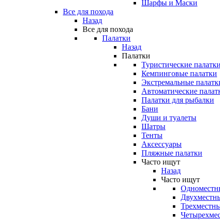
Шарфы и Маски
Все для похода
Назад
Все для похода
Палатки
Назад
Палатки
Туристические палатк
Кемпинговые палатки
Экстремальные палатк
Автоматические палат
Палатки для рыбалки
Бани
Души и туалеты
Шатры
Тенты
Аксессуары
Пляжные палатки
Часто ищут
Назад
Часто ищут
Одноместн
Двухместны
Трехместны
Четырехмес