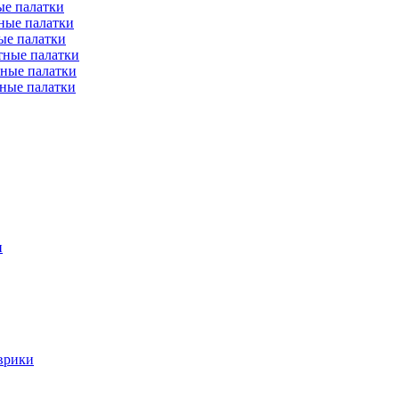
е палатки
ные палатки
ые палатки
тные палатки
ные палатки
ные палатки
и
врики