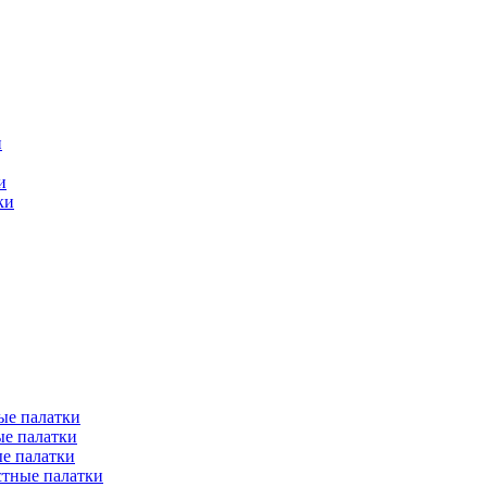
и
и
ки
ые палатки
е палатки
е палатки
тные палатки