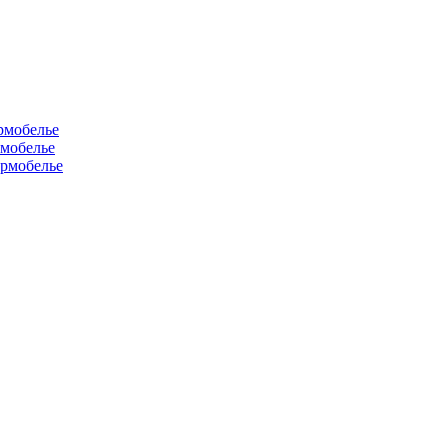
рмобелье
рмобелье
рмобелье