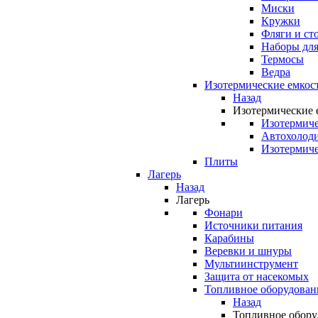
Миски
Кружки
Фляги и ст
Наборы для
Термосы
Ведра
Изотермические емкос
Назад
Изотермические 
Изотермиче
Автохолод
Изотермиче
Плиты
Лагерь
Назад
Лагерь
Фонари
Источники питания
Карабины
Веревки и шнуры
Мультиинструмент
Защита от насекомых
Топливное оборудован
Назад
Топливное обору