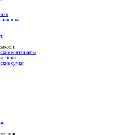
опки
 пикника
ти
емкости
ские контейнеры
ильники
ские сумки
ие
дование